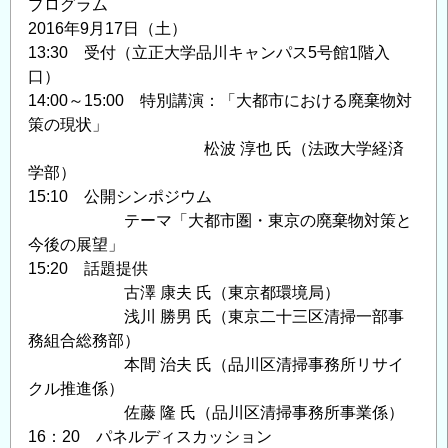
プログラム
2016年9月17日（土）
13:30 受付（立正大学品川キャンパス5号館1階入
口）
14:00～15:00 特別講演：「大都市における廃棄物対
策の現状」
松波 淳也 氏（法政大学経済
学部）
15:10 公開シンポジウム
テーマ「大都市圏・東京の廃棄物対策と
今後の展望」
15:20 話題提供
古澤 康夫 氏（東京都環境局）
浅川 勝男 氏（東京二十三区清掃一部事
務組合総務部）
本間 治夫 氏（品川区清掃事務所リサイ
クル推進係）
佐藤 隆 氏（品川区清掃事務所事業係）
16：20 パネルディスカッション