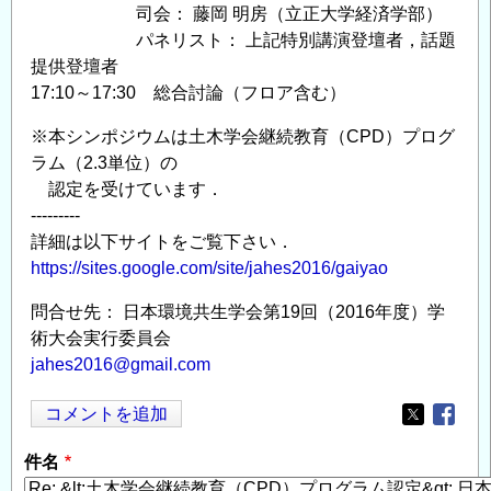
司会： 藤岡 明房（立正大学経済学部）
パネリスト： 上記特別講演登壇者，話題
提供登壇者
17:10～17:30 総合討論（フロア含む）
※本シンポジウムは土木学会継続教育（CPD）プログ
ラム（2.3単位）の
認定を受けています．
---------
詳細は以下サイトをご覧下さい．
https://sites.google.com/site/jahes2016/gaiyao
問合せ先： 日本環境共生学会第19回（2016年度）学
術大会実行委員会
jahes2016@gmail.com
コメントを追加
Opens in
Opens
件名