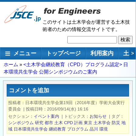
メ
イ
ン
このサイトは土木学会が運営する土木技
コ
術者のための情報交流サイトです。
ン
検
テ
索
ン
メインナビゲーション
メニュー
トップページ
利用案内
土木
>
ツ
に
パ
ホーム
<土木学会継続教育（CPD）プログラム認定> 日
移
本環境共生学会 公開シンポジウムのご案内
ン
動
く
ず
コメントを追加
投稿者
日本環境共生学会第19回（2016年度）学術大会実行
委員会
|
投稿日時
2016/09/14(水) 16:16
セクション
イベント案内
|
トピックス
お知らせ
|
タグ
シンポジウム
研究
都市
土木
CPD
計画
東京
土木学会
防災
地
域
日本環境共生学会
継続教育
プログラム
品川
環境