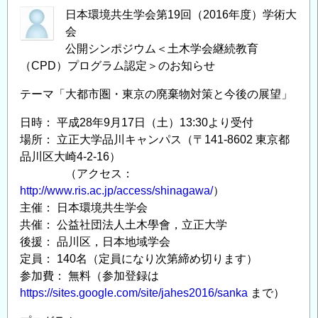
日本環境共生学会第19回（2016年度）学術大
会
公開シンポジウム＜土木学会継続教育
（CPD）プログラム認定＞のお知らせ
テーマ「大都市圏・東京の廃棄物対策と今後の展望」
日時： 平成28年9月17日（土）13:30より受付
場所： 立正大学品川キャンパス（〒141-8602 東京都
品川区大崎4-2-16）
（アクセス：
http://www.ris.ac.jp/access/shinagawa/
）
主催： 日本環境共生学会
共催： 公益社団法人土木學會，立正大学
後援： 品川区，日本地域学会
定員： 140名（定員になり次第締め切ります）
参加費： 無料（参加登録は
https://sites.google.com/site/jahes2016/sanka
まで）