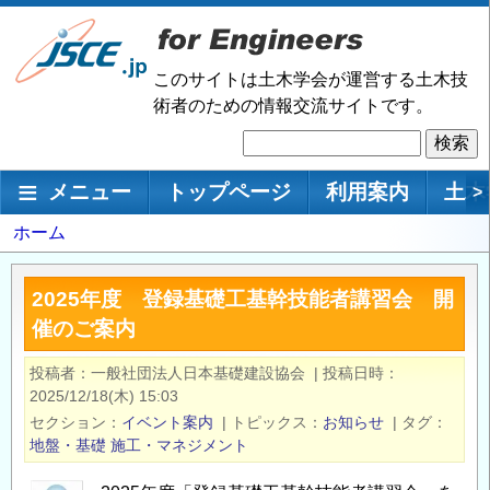
メ
イ
ン
このサイトは土木学会が運営する土木技
コ
術者のための情報交流サイトです。
ン
検
テ
索
ン
メインナビゲーション
メニュー
トップページ
利用案内
土木
>
ツ
に
パ
ホーム
移
ン
動
く
2025年度 登録基礎工基幹技能者講習会 開
ず
催のご案内
投稿者
一般社団法人日本基礎建設協会
|
投稿日時
2025/12/18(木) 15:03
セクション
イベント案内
|
トピックス
お知らせ
|
タグ
地盤・基礎
施工・マネジメント