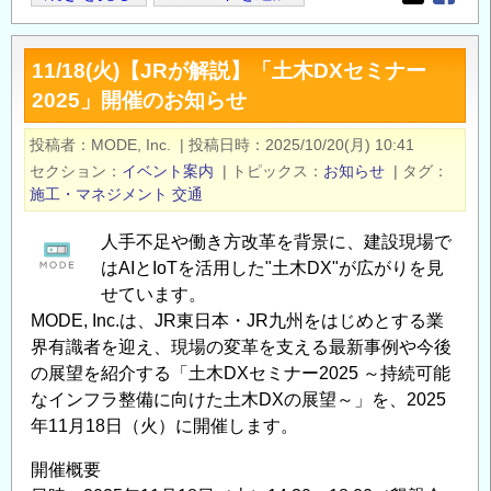
Opens in
Opens
部
電
11/18(火)【JRが解説】「土木DXセミナー
力
2025」開催のお知らせ
(株)
原
投稿者
MODE, Inc.
|
投稿日時
2025/10/20(月) 10:41
子
セクション
イベント案内
|
トピックス
お知らせ
|
タグ
力
施工・マネジメント
交通
に
係
人手不足や働き方改革を背景に、建設現場で
る
はAIとIoTを活用した"土木DX"が広がりを見
公
せています。
MODE, Inc.は、JR東日本・JR九州をはじめとする業
募
界有識者を迎え、現場の変革を支える最新事例や今後
研
の展望を紹介する「土木DXセミナー2025 ～持続可能
究
なインフラ整備に向けた土木DXの展望～」を、2025
（2026
年11月18日（火）に開催します。
年
度
開催概要
研