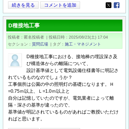
公
続きを見る
コメントを追加
Opens in
Opens
益
財
D種接地工事
団
法
投稿者
匿名投稿者
|
投稿日時
2025/08/23(土) 17:04
人
セクション
質問広場
|
タグ
施工・マネジメント
溶
接
D種接地工事における、接地棒の埋設深さ及
接
び構造体からの離隔について、
合
設計基準値として電気設備仕様書等に明記さ
工
れているものなのでしょうか？
工事個所は公園の中の照明灯の基礎になります。Ｈ
学
=0.75ｍ以上、Ｌ=1.0ｍ以上と
振
自分は記憶していたのですが、電気業者によって離
興
隔・深さの基準が違ったので、
会
基準値が明記されているものがあればご教授いただけ
第
ればと思います。
３
４