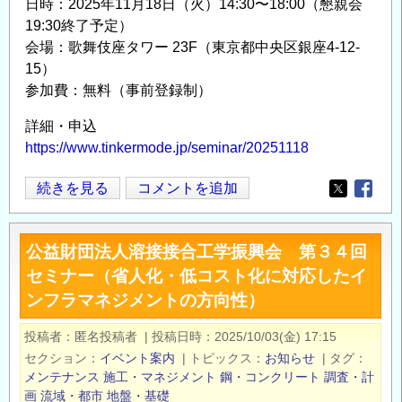
日時：2025年11月18日（火）14:30〜18:00（懇親会
究
19:30終了予定）
開
会場：歌舞伎座タワー 23F（東京都中央区銀座4-12-
始
15）
分）
参加費：無料（事前登録制）
の
詳細・申込
募
https://www.tinkermode.jp/seminar/20251118
集
に
11/18(火)
続きを見る
コメントを追加
Opens in
Opens
つ
【JR
い
が
て
公益財団法人溶接接合工学振興会 第３４回
解
の
セミナー（省人化・低コスト化に対応したイ
説】
ンフラマネジメントの方向性）
「土
木
投稿者
匿名投稿者
|
投稿日時
2025/10/03(金) 17:15
DX
セクション
イベント案内
|
トピックス
お知らせ
|
タグ
セ
メンテナンス
施工・マネジメント
鋼・コンクリート
調査・計
ミ
画
流域・都市
地盤・基礎