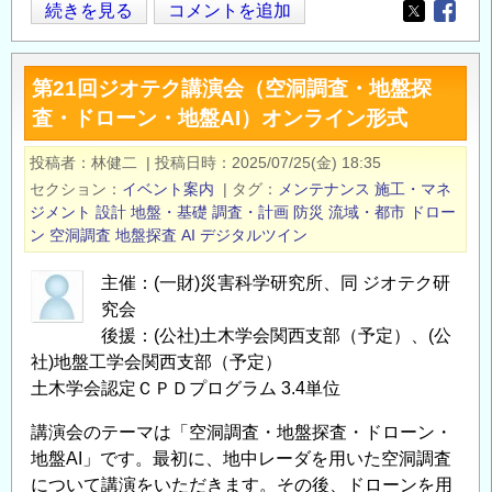
D
続きを見る
コメントを追加
回
Opens in
Opens
種
セ
接
ミ
第21回ジオテク講演会（空洞調査・地盤探
地
ナ
査・ドローン・地盤AI）オンライン形式
工
ー
事
（省
投稿者
林健二
|
投稿日時
2025/07/25(金) 18:35
の
人
セクション
イベント案内
|
タグ
メンテナンス
施工・マネ
ジメント
設計
地盤・基礎
調査・計画
防災
流域・都市
ドロー
化・
ン
空洞調査
地盤探査
AI
デジタルツイン
低
コ
主催：(一財)災害科学研究所、同 ジオテク研
ス
究会
ト
後援：(公社)土木学会関西支部（予定）、(公
化
社)地盤工学会関西支部（予定）
に
土木学会認定ＣＰＤプログラム 3.4単位
対
講演会のテーマは「空洞調査・地盤探査・ドローン・
応
地盤AI」です。最初に、地中レーダを用いた空洞調査
し
について講演をいただきます。その後、ドローンを用
た