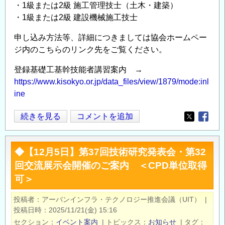
・1級または2級 施工管理技士（土木・建築）
・1級または2級 建設機械施工技士
申し込み方法等、詳細につきましては協会ホームペー
ジ内のこちらのリンク先をご覧ください。
登録基礎工基幹技能者講習案内 →
https://www.kisokyo.or.jp/data_files/view/1879/mode:inl
ine
2025
続きを見る
コメントを追加
Opens in
Opens
年
度
◆【12月5日】第37回技術研究発表会・第32
登
回交流展示会開催のご案内 ＜CPD単位取得
録
可＞
基
礎
投稿者
アーバンインフラ・テクノロジー推進会議（UIT）
|
工
投稿日時
2025/11/21(金) 15:16
基
セクション
イベント案内
|
トピックス
お知らせ
|
タグ