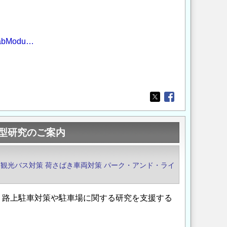
&TabModu…
Opens in a new wi
Opens in a new
型研究のご案内
観光バス対策
荷さばき車両対策
パーク・アンド・ライ
、路上駐車対策や駐車場に関する研究を支援する