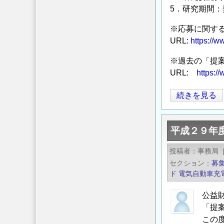
全
5．研究期間：
公
※応募に関す
社
URL:
https://
提
案
※過去の「提
公
URL:
https:/
募
型
平
続きを見る
研
成
究
30
平成２９年
の
年
ご
度
投稿者
事務局
案
公
セクション
募
内
益
ド
電気自動車充
の
財
団
公益
「提
法
この
人