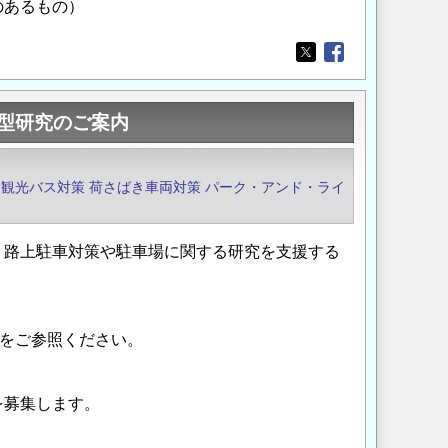
のあるもの）
Opens in a new wi
Opens in a new
型研究のご案内
観光バス対策
荷さばき車両対策
パーク・アンド・ライ
、路上駐車対策や駐車場に関する研究を支援する
をご参照ください。
を募集します。