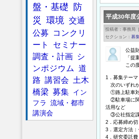
成
盤・基礎
防
31
平成30年
災
環境
年
交通
度
投稿者
事務局
公募
コンクリ
公
セクション
募
益
ート
セミナー
財
公益
調査・計画
シ
団
「提
法
この
ンポジウム
道
人
1．募集テーマ
路
講習会
土木
東
次のいずれか
京
橋梁
募集
イン
①路上駐車対
都
②駐車場に関
フラ
流域・都市
道
活用など
路
講演会
③公社指定課
整
2．応募締め切り
備
3．選定方法
保
4．研究委託費