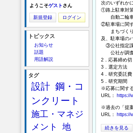
次のいずれか
ようこそ
ゲスト
さん
①路上駐車対
自動二輪車対
新規登録
ログイン
②駐車場に関
まちづくりと
トピックス
及、駐車場の
お知らせ
③公社指定課
話題
公社が調査し
用語解説
2．応募締め切
3．選定方法
4．研究委託
タグ
5．研究期間 
設計
鋼・コ
※応募に関す
URL：
https:
ンクリート
※過去の「提
施工・マネジ
URL：
https:/
メント
地
平
続きを見る