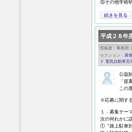
⑤その他学術
の
ご
平
続きを見る
案
成
内
２
の
平成２８年
９
年
投稿者
事務局
度
セクション
募
公
ド
電気自動車充
益
財
公益
「提
団
この
法
人
※応募に関す
東
京
１．募集テー
都
次の何れかに
道
①『路上駐車