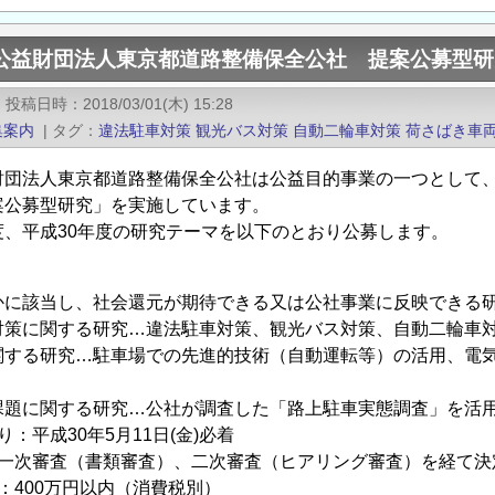
度公益財団法人東京都道路整備保全公社 提案公募型
|
投稿日時
2018/03/01(木) 15:28
集案内
|
タグ
違法駐車対策
観光バス対策
自動二輪車対策
荷さばき車
財団法人東京都道路整備保全公社は公益目的事業の一つとして
案公募型研究」を実施しています。
度、平成30年度の研究テーマを以下のとおり公募します。
に該当し、社会還元が期待できる又は公社事業に反映できる
策に関する研究…違法駐車対策、観光バス対策、自動二輪車対
する研究…駐車場での先進的技術（自動運転等）の活用、電気
題に関する研究…公社が調査した「路上駐車実態調査」を活
：平成30年5月11日(金)必着
：一次審査（書類審査）、二次審査（ヒアリング審査）を経て決
：400万円以内（消費税別）