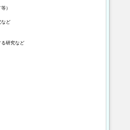
ド等）
究など
する研究など