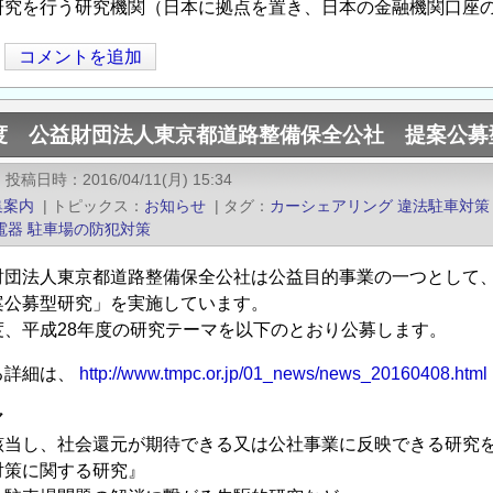
研究を行う研究機関（日本に拠点を置き、日本の金融機関口座
コメントを追加
度 公益財団法人東京都道路整備保全公社 提案公募
|
投稿日時
2016/04/11(月) 15:34
集案内
|
トピックス
お知らせ
|
タグ
カーシェアリング
違法駐車対策
電器
駐車場の防犯対策
財団法人東京都道路整備保全公社は公益目的事業の一つとして
案公募型研究」を実施しています。
度、平成28年度の研究テーマを以下のとおり公募します。
る詳細は、
http://www.tmpc.or.jp/01_news/news_20160408.html
マ
該当し、社会還元が期待できる又は公社事業に反映できる研究
対策に関する研究』