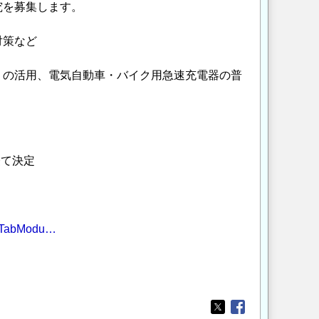
究を募集します。
対策など
の活用、電気自動車・バイク用急速充電器の普
て決定
1&TabModu…
Opens in a new wi
Opens in a new