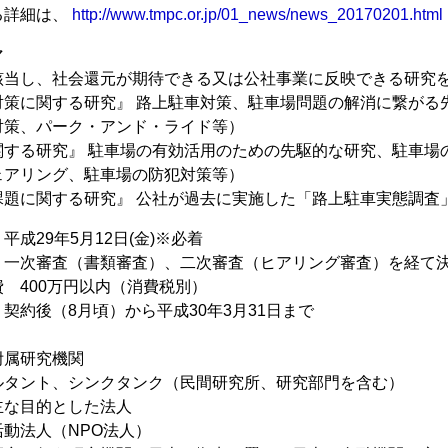
る詳細は、
http://www.tmpc.or.jp/01_news/news_20170201.html
マ
該当し、社会還元が期待できる又は公社事業に反映できる研究
対策に関する研究』 路上駐車対策、駐車場問題の解消に繋がる
対策、パーク・アンド・ライド等）
関する研究』 駐車場の有効活用のための先駆的な研究、駐車場
ェアリング、駐車場の防犯対策等）
課題に関する研究』 公社が過去に実施した「路上駐車実態調査
成29年5月12日(金)※必着
 一次審査（書類審査）、二次審査（ヒアリング審査）を経て
 400万円以内（消費税別）
契約後（8月頃）から平成30年3月31日まで
附属研究機関
ルタント、シンクタンク（民間研究所、研究部門を含む）
主な目的とした法人
動法人（NPO法人）