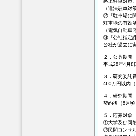
路上駐車対策
路
（違法駐車対
整
②『駐車場に
備
駐車場の有効
保
（電気自動車
全
③『公社指定
公
公社が過去に
社
提
２．公募期間
案
平成28年4月
公
３．研究委託
募
400万円以内
型
研
４．研究期間
究
契約後（8月頃
の
ご
５．応募対象
①大学及び同
案
②民間コンサ
内