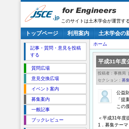
メ
イ
ン
このサイトは土木学会が運営す
コ
ン
メインナビゲーション
トップページ
利用案内
土木学会の
テ
パ
ホーム
ン
記事・質問・意見を投稿
ツ
ン
する
に
く
平成31年
移
セ
ず
質問広場
動
投稿者
事務局
ク
意見交換広場
セクション
募
シ
イベント案内
ョ
公益
ン
募集案内
「提
この
一般記事
＜平成31年度
ブックレビュー
1．募集テーマ