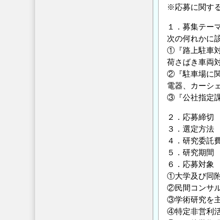
※応募に関す
東
京
１．募集テー
都
次の何れかに
道
①『路上駐車
路
荷さばき車両
整
②『駐車場に
備
電器、カーシ
保
③『公社指定
全
２．応募締切 平
公
３．選定方法
社
４．研究委託費
提
５．研究期間 
案
６．応募対象
公
①大学及び同
募
②民間コンサ
型
③学術研究を
研
④特定非営利活
究