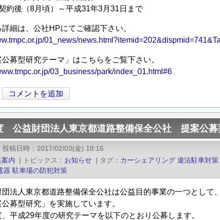
契約後（8月頃）～平成31年3月31日まで
る詳細は、公社HPにてご確認下さい。
www.tmpc.or.jp/01_news/news.html?itemid=202&dispmid=741
案公募型研究テーマ」はこちらをご覧下さい。
/www.tmpc.or.jp/03_business/park/index_01.html#6
コメントを追加
度 公益財団法人東京都道路整備保全公社 提案公募
|
投稿日時
2017/02/03(金) 18:16
集案内
|
トピックス
お知らせ
|
タグ
カーシェアリング
違法駐車対策
電器
駐車場の防犯対策
財団法人東京都道路整備保全公社は公益目的事業の一つとして
案公募型研究」を実施しています。
度、平成29年度の研究テーマを以下のとおり公募します。