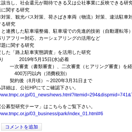
に該当し、社会還元が期待できる又は公社事業に反映できる研
策に関する研究
策、観光バス対策、荷さばき車両（物流）対策、違法駐車
する研究
連携した駐車場整備、駐車場での先進的技術（自動運転等）
バリアフリー対応、カーシェアリングの活用など
題に関する研究
た「路上駐車実態調査」を活用した研究
り 2019年5月15日(水)必着
 一次審査（書類審査）、二次審査（ヒアリング審査）を経
費 400万円以内（消費税別）
契約後（8月頃）～2020年3月31日まで
る詳細は、公社HPにてご確認下さい。
//www.tmpc.or.jp/01_news/news.html?itemid=294&dispmid=74
案公募型研究テーマ」はこちらをご覧下さい。
/www.tmpc.or.jp/03_business/park/index_01.html#6
コメントを追加