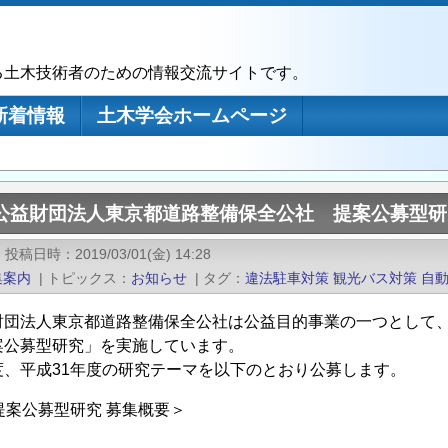
る土木技術者のための情報交流サイトです。
新着情報
土木学会ホームページ
度公益財団法人東京都道路整備保全公社 提案公募型
|
投稿日時
2019/03/01(金) 14:28
集案内
|
トピックス
お知らせ
|
タグ
違法駐車対策
観光バス対策
自
財団法人東京都道路整備保全公社は公益目的事業の一つとして
案公募型研究」を実施しています。
度、平成31年度の研究テーマを以下のとおり公募します。
提案公募型研究 募集概要＞