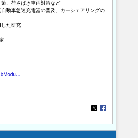
策、荷さばき車両対策など
自動車急速充電器の普及、カーシェアリングの
用した研究
定
&TabModu…
Opens in a new wi
Opens in a new