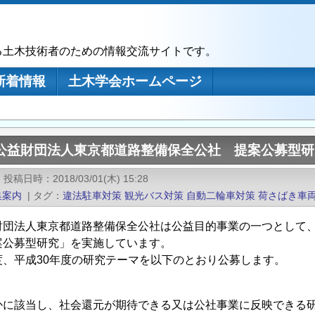
る土木技術者のための情報交流サイトです。
新着情報
土木学会ホームページ
度公益財団法人東京都道路整備保全公社 提案公募型
|
投稿日時
2018/03/01(木) 15:28
集案内
|
タグ
違法駐車対策
観光バス対策
自動二輪車対策
荷さばき車
財団法人東京都道路整備保全公社は公益目的事業の一つとして
案公募型研究」を実施しています。
度、平成30年度の研究テーマを以下のとおり公募します。
に該当し、社会還元が期待できる又は公社事業に反映できる