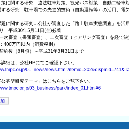
策に関する研究…違法駐車対策、観光バス対策、自動二輪車対
する研究…駐車場での先進的技術（自動運転等）の活用、電気
題に関する研究…公社が調査した「路上駐車実態調査」を活
：平成30年5月11日(金)必着
：一次審査（書類審査）、二次審査（ヒアリング審査）を経て決
：400万円以内（消費税別）
契約後（8月頃）～平成31年3月31日まで
る詳細は、公社HPにてご確認下さい。
www.tmpc.or.jp/01_news/news.html?itemid=202&dispmid=741
案公募型研究テーマ」はこちらをご覧下さい。
/www.tmpc.or.jp/03_business/park/index_01.html#6
追加