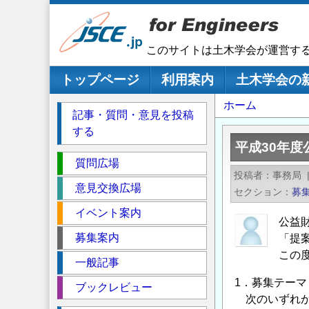
メ
イ
ン
このサイトは土木学会が運営す
コ
ン
メインナビゲーション
トップページ
利用案内
土木学会の
テ
パ
ホーム
ン
記事・質問・意見を投稿
ツ
ン
する
に
く
平成30年
移
セ
ず
質問広場
動
投稿者
事務局
ク
意見交換広場
セクション
募
シ
イベント案内
ョ
公益
ン
募集案内
「提
この
一般記事
1．募集テーマ
ブックレビュー
次のいずれか