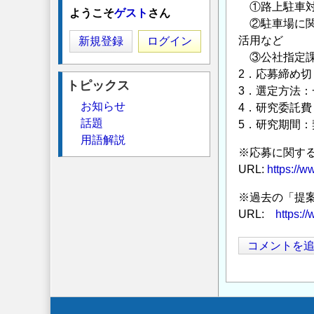
①路上駐車対
ようこそ
ゲスト
さん
②駐車場に関
活用など
新規登録
ログイン
③公社指定課
2．応募締め切り
トピックス
3．選定方法
お知らせ
4．研究委託費
話題
5．研究期間：
用語解説
※応募に関す
URL:
https://
※過去の「提
URL:
https:/
コメントを