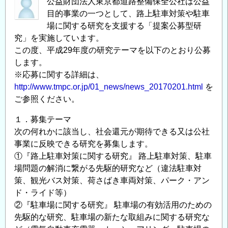
公益財団法人東京都道路整備保全公社は公益
目的事業の一つとして、路上駐車対策や駐車
場に関する研究を支援する「提案公募型研
究」を実施しています。
この度、平成29年度の研究テーマを以下のとおり公募
します。
※応募に関する詳細は、
http://www.tmpc.or.jp/01_news/news_20170201.html
を
ご参照ください。
１．募集テーマ
次の何れかに該当し、社会還元が期待できる又は公社
事業に反映できる研究を募集します。
①『路上駐車対策に関する研究』 路上駐車対策、駐車
場問題の解消に繋がる先駆的研究など（違法駐車対
策、観光バス対策、荷さばき車両対策、パーク・アン
ド・ライド等）
②『駐車場に関する研究』 駐車場の有効活用のための
先駆的な研究、駐車場の新たな取組みに関する研究な