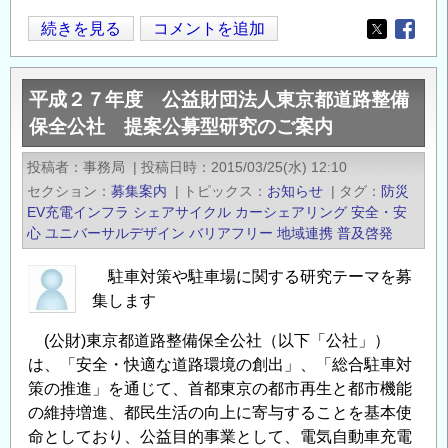
平
続きを見る
コメントを追加
Opens in
Opens
成
２
平成２７年度 公益財団法人東京都道路整備
８
保全公社 提案公募型研究のご案内
年
度
投稿者
事務局
|
投稿日時
2015/03/25(水) 12:10
公
セクション
募集案内
|
トピックス
お知らせ
|
タグ
防災
益
EV充電インフラ
シェアサイクル
カーシェアリング
安全・安
財
心
ユニバーサルデザイン
バリアフリー
地域連携
普及啓発
団
駐車対策や駐車場に関する研究テーマを募
法
集します
人
東
(公財)東京都道路整備保全公社（以下「公社」）
京
は、「安全・快適な道路環境の創出」、「総合駐車対
都
策の推進」を通じて、首都東京の都市再生と都市機能
道
の維持増進、都民生活の向上に寄与することを基本使
路
命としており、公益目的事業として、電気自動車充電