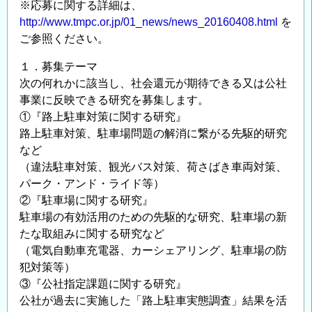
※応募に関する詳細は、
整
http://www.tmpc.or.jp/01_news/news_20160408.html
を
備
ご参照ください。
保
１．募集テーマ
全
次の何れかに該当し、社会還元が期待できる又は公社
公
事業に反映できる研究を募集します。
社
①『路上駐車対策に関する研究』
提
路上駐車対策、駐車場問題の解消に繋がる先駆的研究
案
など
公
（違法駐車対策、観光バス対策、荷さばき車両対策、
募
パーク・アンド・ライド等）
型
②『駐車場に関する研究』
研
駐車場の有効活用のための先駆的な研究、駐車場の新
究
たな取組みに関する研究など
の
（電気自動車充電器、カーシェアリング、駐車場の防
ご
犯対策等）
案
③『公社指定課題に関する研究』
内
公社が過去に実施した「路上駐車実態調査」結果を活