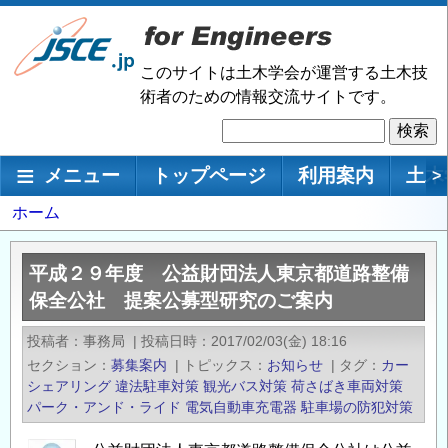
メ
イ
ン
このサイトは土木学会が運営する土木技
コ
術者のための情報交流サイトです。
ン
検
テ
索
ン
メインナビゲーション
メニュー
トップページ
利用案内
土木
>
ツ
に
パ
ホーム
移
ン
動
く
平成２９年度 公益財団法人東京都道路整備
ず
保全公社 提案公募型研究のご案内
投稿者
事務局
|
投稿日時
2017/02/03(金) 18:16
セクション
募集案内
|
トピックス
お知らせ
|
タグ
カー
シェアリング
違法駐車対策
観光バス対策
荷さばき車両対策
パーク・アンド・ライド
電気自動車充電器
駐車場の防犯対策