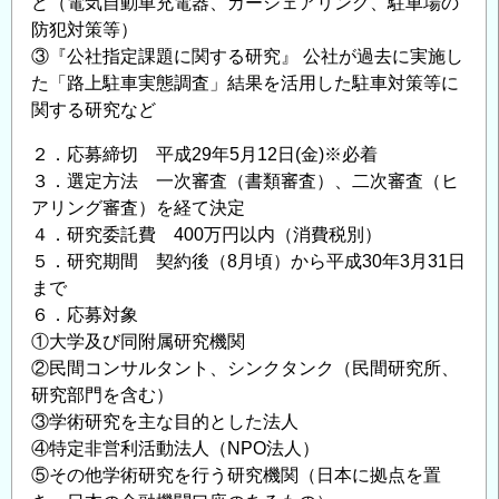
ど（電気自動車充電器、カーシェアリング、駐車場の
防犯対策等）
③『公社指定課題に関する研究』 公社が過去に実施し
た「路上駐車実態調査」結果を活用した駐車対策等に
関する研究など
２．応募締切 平成29年5月12日(金)※必着
３．選定方法 一次審査（書類審査）、二次審査（ヒ
アリング審査）を経て決定
４．研究委託費 400万円以内（消費税別）
５．研究期間 契約後（8月頃）から平成30年3月31日
まで
６．応募対象
①大学及び同附属研究機関
②民間コンサルタント、シンクタンク（民間研究所、
研究部門を含む）
③学術研究を主な目的とした法人
④特定非営利活動法人（NPO法人）
⑤その他学術研究を行う研究機関（日本に拠点を置