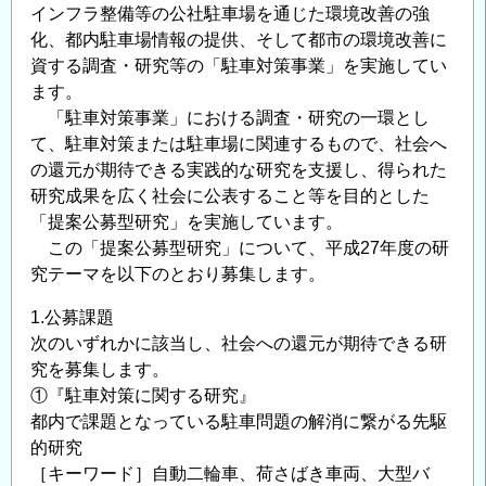
整
インフラ整備等の公社駐車場を通じた環境改善の強
備
化、都内駐車場情報の提供、そして都市の環境改善に
保
資する調査・研究等の「駐車対策事業」を実施してい
全
ます。
公
「駐車対策事業」における調査・研究の一環とし
社
て、駐車対策または駐車場に関連するもので、社会へ
提
の還元が期待できる実践的な研究を支援し、得られた
研究成果を広く社会に公表すること等を目的とした
案
「提案公募型研究」を実施しています。
公
この「提案公募型研究」について、平成27年度の研
募
究テーマを以下のとおり募集します。
型
研
1.公募課題
究
次のいずれかに該当し、社会への還元が期待できる研
の
究を募集します。
ご
①『駐車対策に関する研究』
案
都内で課題となっている駐車問題の解消に繋がる先駆
内
的研究
の
［キーワード］自動二輪車、荷さばき車両、大型バ