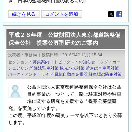
き、日本の金融機関口座のあるもの）
平
続きを見る
コメントを追加
Opens in
Opens
成
２
平成２８年度 公益財団法人東京都道路整備
９
保全公社 提案公募型研究のご案内
年
度
投稿者
事務局
|
投稿日時
2016/04/11(月) 15:34
公
セクション
募集案内
|
トピックス
お知らせ
|
タグ
カー
益
シェアリング
違法駐車対策
観光バス対策
荷さばき車両対策
財
パーク・アンド・ライド
電気自動車充電器
駐車場の防犯対策
団
公益財団法人東京都道路整備保全公社は公益
法
目的事業の一つとして、路上駐車対策や駐車
人
場に関する研究を支援する「提案公募型研
東
究」を実施しています。
京
この度、平成28年度の研究テーマを以下のとおり公募
都
します。
道
路