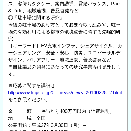
ス、客待ちタクシー、案内誘導、需給バランス、Park
& Ride、地域連携、普及啓発など
②『駐車場に関する研究』
今後の駐車場のあり方として必要な取り組みや、駐車
場の有効利用による都市の環境改善に資する先駆的研
究
［キーワード］EV充電インフラ、シェアサイクル、カ
ーシェアリング、安全・安心、防災、ユニバーサルデ
ザイン、バリアフリー、地域連携、普及啓発など
※自社製品の開発にあたっての研究事業等は除外しま
す。
※応募に関する詳細は、
http://www.tmpc.or.jp/01_news/news_20140228_2.html
をご参照ください。
金 額：一件当たり400万円以内（消費税別）
地 域：全国
公募開始：平成27年3月30日（月）～