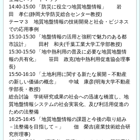
14:40-15:00 「防災に役立つ地質地盤情報」 岩
田 孝仁(静岡大学防災総合センター教授)
テーマ３ 地質地盤情報の技術開発と社会・ビジネス
での応用事例
15:10-15:30 「地盤情報の活用と強靭で魅力のある都
市設計」 田村 和夫(千葉工業大学工学部教授)
15:30-15:50 「地中熱利用の普及に必要な地質地盤情
報の共有化」 笹田 政克(地中熱利用促進協会理事
長)
15:50-16:10 「土地利用に関する新たな展開－不動産
の新しい価値の概念」 中城 康彦(明海大学不動産
学部長・教授)
総合討論 学術研究成果の社会への迅速な橋渡し、地
質地盤情報システムの社会実装化、及び利活用促進の
ための法整備
16:25-16:45 「地質地盤情報の課題と今後の取り組み
－法整備を目指して－」 佃 榮吉(産業技術総合研
究所理事)