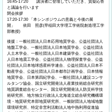
16:45-17:20 講演者に登壇していただき、質疑応答
と議論を行います
閉会挨拶
17:20-17:30 「本シンポジウムの意義と今後の展
開」 依田 照彦(早稲田大学理工学術院創造理工学
部教授)
後援：一般社団法人日本応用地質学会、公益社団法人
地盤工学会、一般社団法人日本地質学会、公益社団法
人土木学会、一般社団法人日本建築学会、公益社団法
人日本地震工学会、公益社団法人物理探査学会、公益
社団法人日本地球惑星科学連合、公益社団法人日本不
動産学会、公益社団法人日本都市計画学会、日本情報
地質学会、日本第四紀学会、一般社団法人建設コンサ
ルタンツ協会、国立研究開発法人産業技術総合研究所
地質調査総合センター、国立研究開発法人防災科学技
術研究所、地方独立行政法人北海道立総合研究機構環
境・地質研究本部地質研究所、一般財団法人地域地盤
環境研究所、特定非営利活動法人地中熱利用促進協