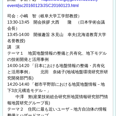
event/jsc20160123/JSC20160123.html
司会：小嶋 智（岐阜大学工学部教授）
13:30-13:45 開会挨拶 大西 隆 （日本学術会議
会長）
13:45-14:00 開催趣旨 氷見山 幸夫(北海道教育大学
名誉教授)
講 演
テーマ１ 地質地盤情報の整備と共有化、地下モデル
の技術開発と活用事例
14:00-14:20 「日本における地盤情報の整備・共有化
と活用事例」 北田 奈緒子(地域地盤環境研究所研
究開発部門長)
14:20-14:40 「都市平野部における地質地盤情報－地
下3次元構造モデル－」
中澤 努(産業技術総合研究所地質情報研究部門情
報地質研究グループ長)
テーマ２ 住民に最も近いユーザ－地方自治体の情報
整備とハザードマップ