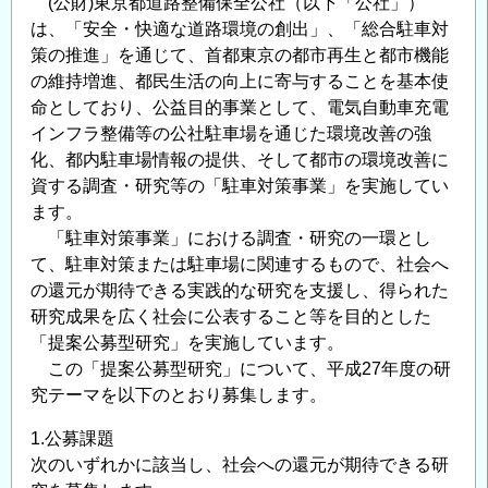
(公財)東京都道路整備保全公社（以下「公社」）
で
は、「安全・快適な道路環境の創出」、「総合駐車対
安
策の推進」を通じて、首都東京の都市再生と都市機能
全・
の維持増進、都民生活の向上に寄与することを基本使
安
命としており、公益目的事業として、電気自動車充電
心
インフラ整備等の公社駐車場を通じた環境改善の強
な
化、都内駐車場情報の提供、そして都市の環境改善に
都
資する調査・研究等の「駐車対策事業」を実施してい
市
ます。
を
「駐車対策事業」における調査・研究の一環とし
支
て、駐車対策または駐車場に関連するもので、社会へ
え
の還元が期待できる実践的な研究を支援し、得られた
研究成果を広く社会に公表すること等を目的とした
る
「提案公募型研究」を実施しています。
地
この「提案公募型研究」について、平成27年度の研
質
究テーマを以下のとおり募集します。
地
盤
1.公募課題
の
次のいずれかに該当し、社会への還元が期待できる研
情