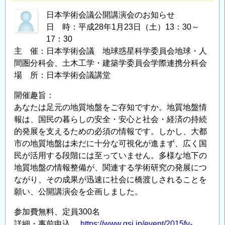
日本学術会議公開講演会のお知らせ
日 時：平成28年1月23日（土）13：30～
17：30
主 催：日本学術会議 地球惑星科学委員会地球・人
間圏分科会、土木工学・建築学委員会学際連携分科会
場 所：日本学術会議講堂
開催趣旨：
あなたは足元の地質地盤をご存知ですか。地質地盤情
報は、国民の暮らしの安全・安心と社会・経済の持続
的発展を支えるための必須の情報です。しかし、大都
市の地質地盤は未だに十分な可視化が進まず、広く国
民が活用する段階には至っていません。多様な地下の
地質地盤の情報整備が、関連する学術研究の発展につ
ながり、その成果が迅速に社会に橋渡しされることを
願い、公開講演会を企画しました。
参加費無料、定員300名
詳細・事前申込
https://www.gsj.jp/event/2015fy-