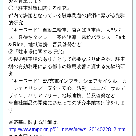
究を募集します。
報
①『駐車対策に関する研究』
整
都内で課題となっている駐車問題の解消に繋がる先駆
備
的研究
－
［キーワード］自動二輪車、荷さばき車両、大型バ
あ
ス、客待ちタクシー、案内誘導、需給バランス、Park
な
& Ride、地域連携、普及啓発など
た
②『駐車場に関する研究』
の
今後の駐車場のあり方として必要な取り組みや、駐車
足
場の有効利用による都市の環境改善に資する先駆的研
究
元
［キーワード］EV充電インフラ、シェアサイクル、カ
は
ーシェアリング、安全・安心、防災、ユニバーサルデ
大
ザイン、バリアフリー、地域連携、普及啓発など
丈
※自社製品の開発にあたっての研究事業等は除外しま
夫？
す。
－」
の
※応募に関する詳細は、
http://www.tmpc.or.jp/01_news/news_20140228_2.html