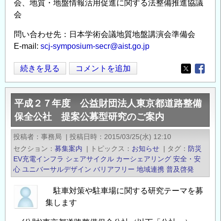
会、地質・地盤情報活用促進に関する法整備推進協議
会
問い合わせ先：日本学術会議地質地盤講演会準備会
E-mail:
scj-symposium-secr@aist.go.jp
日
続きを見る
コメントを追加
Opens in
Opens
本
学
平成２７年度 公益財団法人東京都道路整備
術
保全公社 提案公募型研究のご案内
会
議
投稿者
事務局
|
投稿日時
2015/03/25(水) 12:10
公
セクション
募集案内
|
トピックス
お知らせ
|
タグ
防災
開
EV充電インフラ
シェアサイクル
カーシェアリング
安全・安
講
心
ユニバーサルデザイン
バリアフリー
地域連携
普及啓発
演
駐車対策や駐車場に関する研究テーマを募
会
集します
「強
靭