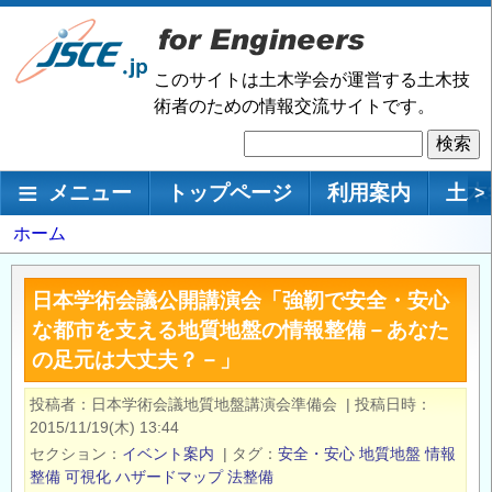
メ
イ
ン
このサイトは土木学会が運営する土木技
コ
術者のための情報交流サイトです。
ン
検
テ
索
ン
メインナビゲーション
メニュー
トップページ
利用案内
土木
>
ツ
に
パ
ホーム
移
ン
動
く
日本学術会議公開講演会「強靭で安全・安心
ず
な都市を支える地質地盤の情報整備－あなた
の足元は大丈夫？－」
投稿者
日本学術会議地質地盤講演会準備会
|
投稿日時
2015/11/19(木) 13:44
セクション
イベント案内
|
タグ
安全・安心
地質地盤
情報
整備
可視化
ハザードマップ
法整備