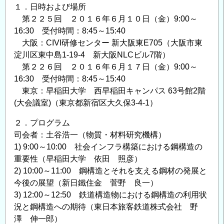
ル
１．日時および場所
2017
第２２５回 ２０１６年６月１０日（金）9:00～
開
16:30 受付時間：8:45～15:40
催
大阪：CIVI研修センター 新大阪東E705（大阪市東
案
淀川区東中島1-19-4 新大阪NLCビル7階）
内
第２２６回 ２０１６年６月１７日（金）9:00～
の
16:30 受付時間：8:45～15:40
東京：早稲田大学 西早稲田キャンパス 63号館2階
(大会議室)（東京都新宿区大久保3-4-1）
２．プログラム
司会者：土谷浩一（物質・材料研究機構）
1) 9:00～10:00 社会インフラ構築における鋼構造の
重要性（早稲田大学 依田 照彦）
2) 10:00～11:00 鋼構造とそれを支える鋼材の発展と
今後の展望（新日鐵住金 菅野 良一）
3) 12:00～12:50 鉄道構造物における鋼構造の利用状
況と鋼構造への期待（東日本旅客鉄道株式会社 野
澤 伸一郎）