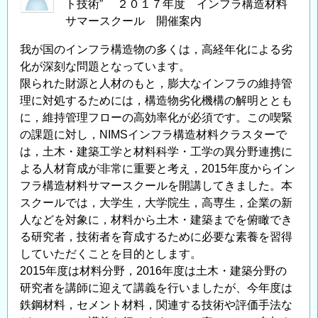
ト技術” ２０１７年度 インフラ構造材料
サマースクール 開催案内
我が国のインフラ構造物の多くは，高経年化による劣
化が深刻な問題となっています。
限られた財源と人材のもと，膨大なインフラの維持管
理に対処するためには，構造物劣化機構の解明ととも
に，維持管理フローの高効率化が必須です。この喫緊
の課題に対し，NIMSインフラ構造材料クラスターで
は，土木・建築工学と材料科学・工学の異分野連携に
よる人材育成が非常に重要と考え，2015年度からイン
フラ構造材料サマースクールを開講してきました。本
スクールでは，大学生，大学院生，高専生，企業の新
人などを対象に，材料から土木・建築までを俯瞰でき
る研究者，技術者を育成するために必要な素養を習得
していただくことを目的とします。
2015年度は材料分野，2016年度は土木・建築分野の
研究者を講師に迎えて講義を行いましたが、今年度は
鉄鋼材料，セメント材料，関連する技術や評価手法な