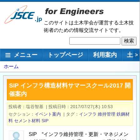
メ
イ
ン
このサイトは土木学会が運営する土木技
コ
術者のための情報交流サイトです。
ン
検
テ
索
ン
メインナビゲーション
メニュー
トップページ
利用案内
土木
>
ツ
に
パ
ホーム
移
ン
動
く
SIP インフラ構造材料サマースクール2017 開
ず
催案内
投稿者
塩谷智基
|
投稿日時
2017/07/27(木) 10:53
セクション
イベント案内
|
タグ
インフラ
維持管理
鉄鋼材
料
セメント材料
SIP
SIP “インフラ維持管理・更新・マネジメン