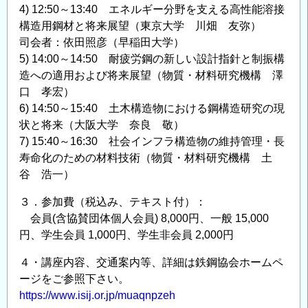
4) 12:50～13:40 エネルギー分野を支える高性能溶接
構造用鋼材と将来展望（東京大学 川畑 友弥）
司会者：依田照彦（早稲田大学）
5) 14:00～14:50 耐疲労鋼の新しい設計指針と制振構
造への適用および将来展望（物質・材料研究機構 澤
口 孝宏）
6) 14:50～15:40 土木構造物における鋼構造研究の現
状と将来（大阪大学 奈良 敬）
7) 15:40～16:30 社会インフラ構造物の維持管理・長
寿命化のための材料技術（物質・材料研究機構 土
谷 浩一）
３．参加費（税込み、テキスト付）：
会員(含協賛団体個人会員) 8,000円、一般 15,000
円、学生会員 1,000円、学生非会員 2,000円
４・講座内容、交通案内等、詳細は鉄鋼協会ホームペ
ージをご参照下さい。
https://www.isij.or.jp/muaqnpzeh