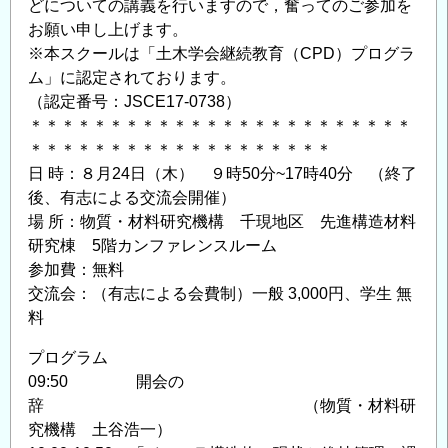
どについての講義を行いますので，奮ってのご参加を
お願い申し上げます。
※本スクールは「土木学会継続教育（CPD）プログラ
ム」に認定されております。
（認定番号：JSCE17-0738）
＊＊＊＊＊＊＊＊＊＊＊＊＊＊＊＊＊＊＊＊＊＊＊＊
＊＊＊＊＊＊＊＊＊＊＊＊＊＊＊＊＊＊＊
日 時：８月24日（木） ９時50分~17時40分 （終了
後、有志による交流会開催）
場 所：物質・材料研究機構 千現地区 先進構造材料
研究棟 5階カンファレンスルーム
参加費：無料
交流会：（有志による会費制）一般 3,000円、学生 無
料
プログラム
09:50 開会の
辞 （物質・材料研
究機構 土谷浩一）