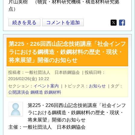
片山英樹 （物質・材料研究機構・構造材料研究拠
点）
SIP
続きを見る
コメントを追加
Opens in
Opens
イ
ン
第225・226回西山記念技術講座「社会インフ
フ
ラにおける鋼構造・鉄鋼材料の歴史・現状・
ラ
将来展望」開催のお知らせ
構
造
投稿者
一般社団法人 日本鉄鋼協会
|
投稿日時
材
2016/02/26(金) 10:22
料
セクション
イベント案内
|
トピックス
お知らせ
|
タグ
サ
公開講演会
鋼構造
鉄鋼材料
マ
ー
第225・226回西山記念技術講座「社会インフ
ラにおける鋼構造・鉄鋼材料の歴史・現状・
ス
将来展望」開催のお知らせ
ク
主催：一般社団法人 日本鉄鋼協会
ー