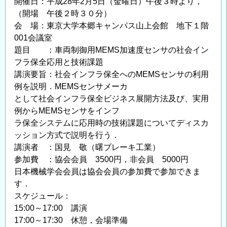
開催日：平成28年2月5日（金曜日）午後３時より，
（開場 午後２時３０分）
会 場：東京大学本郷キャンパス山上会館 地下１階
001会議室
題目 ：車両制御用MEMS加速度センサの社会イン
フラ保全応用と技術課題
講演要旨：社会インフラ保全へのMEMSセンサの利用
例を説明．MEMSセンサメーカ
として社会インフラ保全ビジネス展開方法及び、実用
例からMEMSセンサをインフ
ラ保全システムに応用時の技術課題についてディスカ
ッション方式で説明を行う．
講演者 ：国見 敬（曙ブレーキ工業）
参加費 ：協会会員 3500円，非会員 5000円
日本機械学会会員は協会会員の参加費で参加できま
す．
スケジュール：
15:00～17:00 講演
17:00～17:30 休憩，会場準備