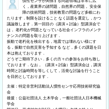
慣性センサが関係する問題領域は非常に広
く，産業界の諸問題，自然界の問題， 安全保
障の技術問題，技術教育の問題など多岐にわ
たります．制限を設けること なく話題を選定し，かつ
議論致します．第一回目の（講演＋討論）型講演会で
は， 老朽化が問題となっている社会インフラのメンテ
ナンスの問題を取り上げます．
振動で老朽化を検出する，地震では壊れない様にす
る，振動で自然災害を予知する など，多くの課題を日
本は抱えております．
どうぞご期待下さい．多くの方々の参加をお待ち致し
ております．なお， （講演＋討論）型講演会は，講演
時間と討論時間を等しくして，活発な討論を行うこと
を目的としております．
主催：特定非営利活動法人慣性センサ応用技術研究協
会
後援：公益社団法人 土木学会，一般社団法人日本機械
学会