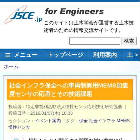
メ
イ
ン
このサイトは土木学会が運営する土木技
コ
術者のための情報交流サイトです。
ン
検
テ
索
ン
メインナビゲーション
メニュー
トップページ
利用案内
土木
>
ツ
に
パ
ホーム
移
ン
動
く
社会インフラ保全への車両制御用MEMS加速
ず
度センサの応用とその技術課題
投稿者
特定非営利活動法人慣性センサ応用技術研究協会
|
投稿日時
2016/01/07(木) 10:38
セクション
イベント案内
|
タグ
保全
社会インフラ
MEMS
慣性センサ