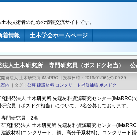
る土木技術者のための情報交流サイトです。
新着情報
土木学会ホームページ
発法人土木研究所 専門研究員（ポスドク相当） 公
開発法人 土木研究所 iMaRRC
|
投稿日時
2016/01/06(水) 09:39
集案内
|
タグ
公募
建設材料
コンクリート補修補強
ポスドク
究開発法人 土木研究所 先端材料資源研究センター(iMaRR
門研究員（ポスドク相当）について、2名公募しております。
 専門研究員 2名
研究開発法人 土木研究所 先端材料資源研究センター(iMaRRC
建設材料(コンクリート、鋼、高分子系材料)、コンクリート補