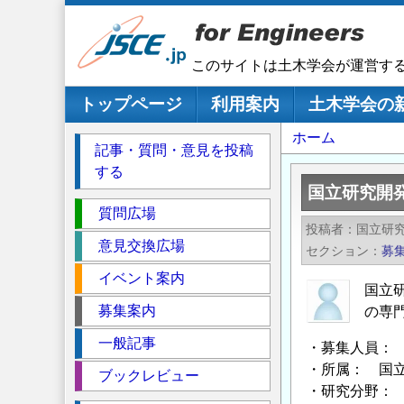
メ
イ
ン
このサイトは土木学会が運営す
コ
ン
メインナビゲーション
トップページ
利用案内
土木学会の
テ
パ
ホーム
ン
記事・質問・意見を投稿
ツ
ン
する
に
く
国立研究開
移
セ
ず
質問広場
動
投稿者
国立研究
ク
意見交換広場
セクション
募
シ
イベント案内
ョ
国立研
ン
募集案内
の専
一般記事
・募集人員：
・所属： 国立
ブックレビュー
・研究分野： 