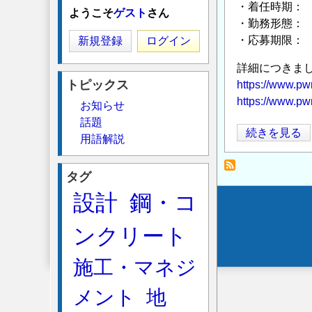
・着任時期： 
ようこそ
ゲスト
さん
・勤務形態：
・応募期限： 
新規登録
ログイン
詳細につきま
トピックス
https://www.pw
https://www.pw
お知らせ
話題
国
続きを見る
用語解説
立
研
タグ
究
設計
鋼・コ
開
Secondary
発
ンクリート
menu
法
人
施工・マネジ
土
木
メント
地
研