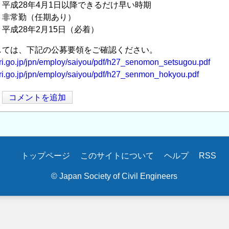
平成28年4月1日以降できるだけ早い時期
 非常勤（任期あり）
平成28年2月15日（必着）
しては、下記の公募要領をご確認ください。
ri.go.jp/jpn/employ/saiyou/pdf/h27_senomon_setsugou.pdf
ri.go.jp/jpn/employ/saiyou/pdf/h27_senmon_hokyou.pdf
コメントを追加
トップページ
このサイトについて
ヘルプ
RSS
© Japan Society of Civil Engineers