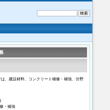
検
索
募
C)では、建設材料、コンクリート補修・補強、分野
)
修・補強