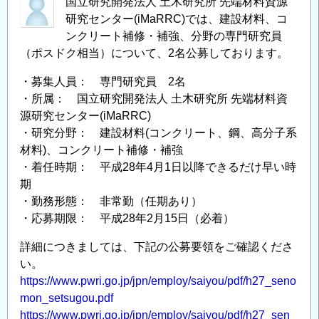
国立研究開発法人 土木研究所 先端材料資源
研究センター(iMaRRC)では、建設材料、コ
ンクリート補修・補強、分野の専門研究員
（ポスドク相当）について、2名公募しております。
・募集人員： 専門研究員 2名
・所属： 国立研究開発法人 土木研究所 先端材料資
源研究センター(iMaRRC)
・研究分野： 建設材料(コンクリート、鋼、高分子系
材料)、コンクリート補修・補強
・着任時期： 平成28年4月1日以降できるだけ早い時
期
・勤務形態： 非常勤（任期あり）
・応募期限： 平成28年2月15日（必着）
詳細につきましては、下記の公募要領をご確認くださ
い。
https://www.pwri.go.jp/jpn/employ/saiyou/pdf/h27_seno
mon_setsugou.pdf
https://www.pwri.go.jp/jpn/employ/saiyou/pdf/h27_sen