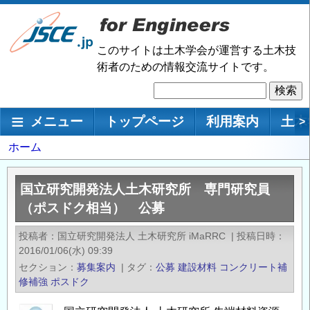
メ
イ
ン
このサイトは土木学会が運営する土木技
コ
術者のための情報交流サイトです。
ン
検
テ
索
ン
メインナビゲーション
メニュー
トップページ
利用案内
土木
>
ツ
に
パ
ホーム
移
ン
動
く
国立研究開発法人土木研究所 専門研究員
ず
（ポスドク相当） 公募
投稿者
国立研究開発法人 土木研究所 iMaRRC
|
投稿日時
2016/01/06(水) 09:39
セクション
募集案内
|
タグ
公募
建設材料
コンクリート補
修補強
ポスドク