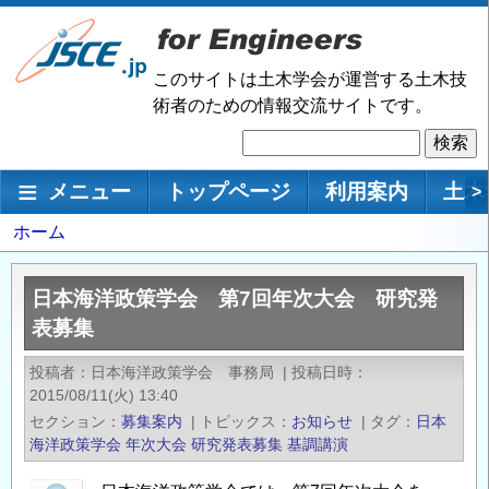
メ
イ
ン
このサイトは土木学会が運営する土木技
コ
術者のための情報交流サイトです。
ン
検
テ
索
ン
メインナビゲーション
メニュー
トップページ
利用案内
土木
>
ツ
に
パ
ホーム
移
ン
動
く
日本海洋政策学会 第7回年次大会 研究発
ず
表募集
投稿者
日本海洋政策学会 事務局
|
投稿日時
2015/08/11(火) 13:40
セクション
募集案内
|
トピックス
お知らせ
|
タグ
日本
海洋政策学会
年次大会
研究発表募集
基調講演