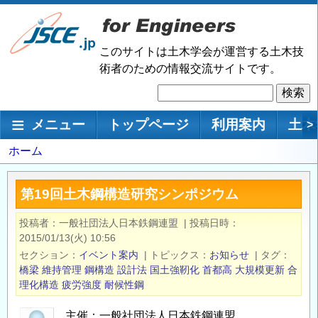
メ
イ
ン
このサイトは土木学会が運営する土木技
コ
術者のための情報交流サイトです。
ン
検
テ
索
ン
メインナビゲーション
メニュー
トップページ
利用案内
土木
>
ツ
に
パ
ホーム
移
ン
動
く
第19回土木鋼構造研究シンポジウム
ず
投稿者
一般社団法人日本鉄鋼連盟
|
投稿日時
2015/01/13(火) 10:56
セクション
イベント案内
|
トピックス
お知らせ
|
タグ
橋梁
維持管理
鋼構造
設計法
国土強靭化
首都高
大規模更新
合
理化構造
疲労強度
耐候性鋼
主催：一般社団法人日本鉄鋼連盟