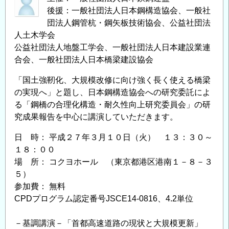
後援：一般社団法人日本鋼構造協会、一般社
団法人鋼管杭・鋼矢板技術協会、公益社団法
人土木学会
公益社団法人地盤工学会、一般社団法人日本建設業連
合会、一般社団法人日本橋梁建設協会
「国土強靭化、大規模改修に向け強く長く使える橋梁
の実現へ」と題し、日本鋼構造協会への研究委託によ
る「鋼橋の合理化構造・耐久性向上研究委員会」の研
究成果報告を中心に講演していただきます。
日 時： 平成２７年３月１０日（火） １３：３０～
１８：００
場 所： コクヨホール （東京都港区港南１－８－３
５）
参加費： 無料
CPDプログラム認定番号JSCE14-0816、4.2単位
－基調講演－「首都高速道路の現状と大規模更新」