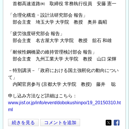
首都高速道路㈱ 取締役 常務執行役員 安藤 憲一
「合理化構造・設計法研究部会 報告」
部会主査 埼玉大学 大学院 教授 奥井 義昭
「疲労強度研究部会 報告」
部会主査 名古屋大学 大学院 教授 舘石 和雄
「耐候性鋼橋梁の維持管理検討部会 報告」
部会主査 九州工業大学 大学院 教授 山口 栄輝
－特別講演－「政府における国土強靭化の動向につい
て」
内閣官房参与 (京都大学 大学院 教授) 藤井 聡
申し込み方法など詳細はこちら：
www.jisf.or.jp/info/event/dobokushinpo/19_20150310.ht
ml
第
続きを見る
コメントを追加
Opens in
Opens