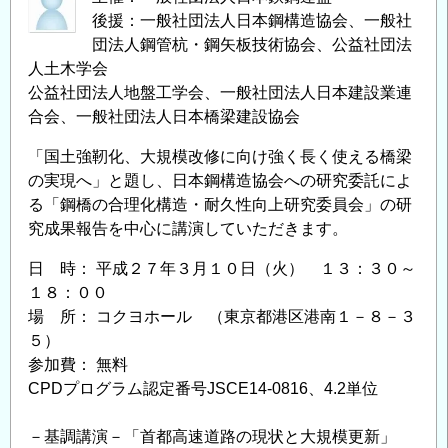
後援：一般社団法人日本鋼構造協会、一般社
団法人鋼管杭・鋼矢板技術協会、公益社団法
人土木学会
公益社団法人地盤工学会、一般社団法人日本建設業連
合会、一般社団法人日本橋梁建設協会
「国土強靭化、大規模改修に向け強く長く使える橋梁
の実現へ」と題し、日本鋼構造協会への研究委託によ
る「鋼橋の合理化構造・耐久性向上研究委員会」の研
究成果報告を中心に講演していただきます。
日 時： 平成２７年３月１０日（火） １３：３０～
１８：００
場 所： コクヨホール （東京都港区港南１－８－３
５）
参加費： 無料
CPDプログラム認定番号JSCE14-0816、4.2単位
－基調講演－「首都高速道路の現状と大規模更新」