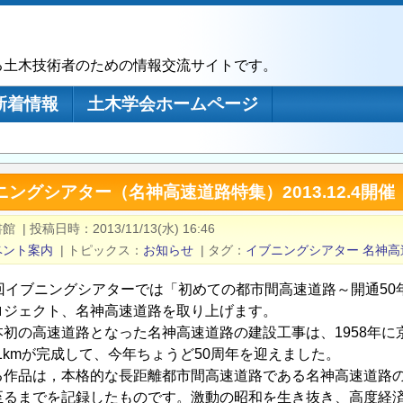
る土木技術者のための情報交流サイトです。
新着情報
土木学会ホームページ
ニングシアター（名神高速道路特集）2013.12.4開催
書館
|
投稿日時
2013/11/13(水) 16:46
ベント案内
|
トピックス
お知らせ
|
タグ
イブニングシアター
名神高
6回イブニングシアターでは「初めての都市間高速道路～開通5
ロジェクト、名神高速道路を取り上げます。
初の高速道路となった名神高速道路の建設工事は、1958年に京都
.1kmが完成して、今年ちょうど50周年を迎えました。
作品は，本格的な長距離都市間高速道路である名神高速道路の建
至るまでを記録したものです。激動の昭和を生き抜き、高度経