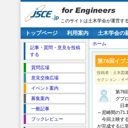
メ
イ
ン
このサイトは土木学会が運営す
コ
ン
メインナビゲーション
トップページ
利用案内
土木学会の
テ
パ
ホーム
ン
記事・質問・意見を投稿
ツ
ン
する
に
く
第76回イブ
移
セ
ず
質問広場
動
投稿者
土木図
ク
意見交換広場
セクション
イ
シ
イベント案内
ョ
第7
ン
募集案内
グプ
日本
一般記事
～尼崎間の71
ブックレビュー
今回上映する
が完成するに