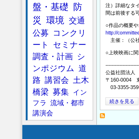
盤・基礎
防
注）詳細なタ
間は前後する
災
環境
交通
○作品の概要
公募
コンクリ
http://committee
主催：（公社
ート
セミナー
○上映映画に関
調査・計画
シ
---------------------
ンポジウム
道
公益社団法人
路
講習会
土木
〒160-00
03-3355-35
橋梁
募集
イン
第
続きを見る
フラ
流域・都市
76
講演会
回
イ
ブ
Secondary