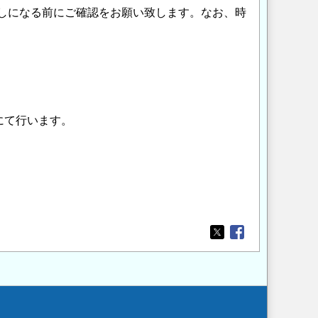
しになる前にご確認をお願い致します。なお、時
にて行います。
Opens in a new wi
Opens in a new