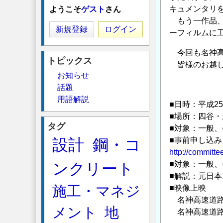
キュメンタリ
ようこそ
ゲスト
さん
もう一作品、
新規登録
ログイン
ーフィルムに
今回も名神高
トピックス
皆様のお越し
お知らせ
話題
用語解説
■日時：平成25
■場所：四谷
タグ
■対象：一般、
設計
鋼・コ
■事前申し込
http://committee
ンクリート
■対象：一般、
■解説：元日本
施工・マネジ
■映像上映
名神高速道路 -
メント
地
名神高速道路(