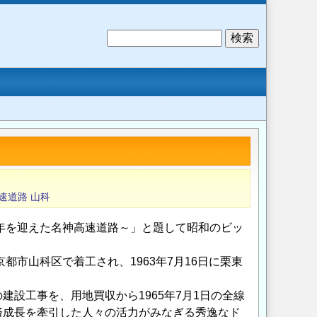
検
索
速道路
山科
0年を迎えた名神高速道路～」と題して昭和のビッ
市山科区で着工され、1963年7月16日に栗東
設工事を、用地買収から1965年7月1日の全線
済成長を牽引した人々の活力がみなぎる秀逸なド