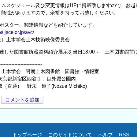
イムスケジュール及び変更情報はHPに掲載致しますので、お越
可能性がありますので、余裕を持ってお越しください。
やポスター、関連情報などを紹介しています。
s.jsce.or.jp/avc/
）土木学会土木技術映像委員会
連した図書館所蔵資料紹介展示を当日18:00～ 土木図書館前
----------------------------
 土木学会 附属土木図書館 図書館・情報室
04 東京都新宿区四谷１丁目外堀公園内
96（直通） 野末 道子(Nozue Michiko)
コメントを追加
トップページ
このサイトについて
ヘルプ
RSS