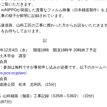
をご覧いただきます。
㈱NIPPOが発掘した貴重なフィルム映像（日本鋪道製作）を
工事の様子が鮮明に記録されています。
速道路、山科工区の工事に携わった方からお話をいただきま
をお待ちしております。
記
年12月4日（水） 開場18時 開演18時半 20時終了予定
・土木学会 講堂
会員
み：参加は無料ですが事前申し込みが必要です。以下のホームペ
s.jsce.or.jp/avc/
会員
道路公団 松本 忠利氏 (15分)
山科鋪装（舗装）工事記録（S35/8～S36/2）（10分)
67分)