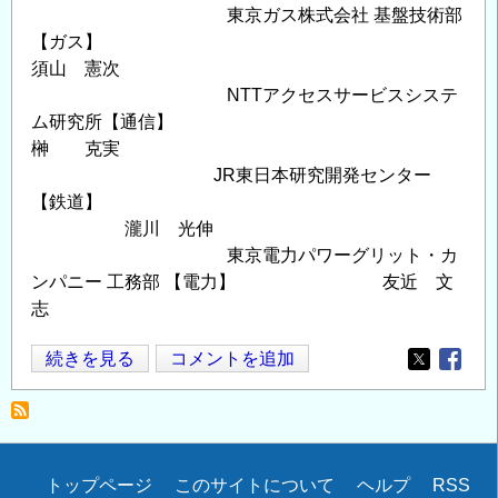
東京ガス株式会社 基盤技術部
【ガス】
須山 憲次
NTTアクセスサービスシステ
ム研究所【通信】
榊 克実
JR東日本研究開発センター
【鉄道】
瀧川 光伸
東京電力パワーグリット・カ
ンパニー 工務部 【電力】 友近 文
志
平
続きを見る
コメントを追加
Opens in
Opens
成
25
年
度
Secondary
トップページ
このサイトについて
ヘルプ
RSS
土