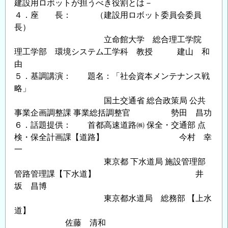
建設用ロボットが担うべき役割とは－
４．座 長： （建設用ロボット委員会委員
長）
立命館大学 総合理工学院
理工学部 環境システム工学科 教授 建山 和
由
５．基調講演： 題名：「社会資本メンテナンス戦
略」
国土交通省 総合政策局 公共
事業企画調整課 事業総括調整官 勢田 昌功
６．話題提供： 首都高速道路㈱ 保全・交通部 点
検・保全計画課【道路】 今村 幸
一
東京都 下水道局 施設管理部
管路管理課【下水道】 井
坂 昌博
東京都水道局 総務部 【上水
道】
佐藤 清和