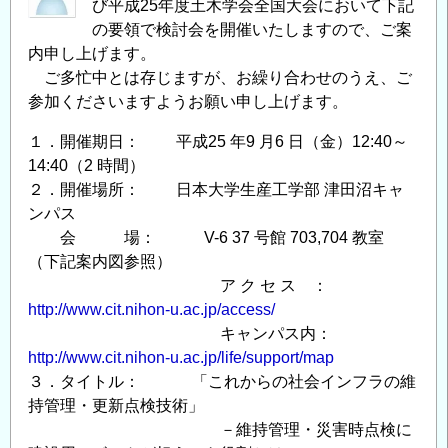
び平成25年度土木学会全国大会において下記
の要領で検討会を開催いたしますので、ご案
内申し上げます。
ご多忙中とは存じますが、お繰り合わせのうえ、ご
参加くださいますようお願い申し上げます。
１．開催期日： 平成25 年9 月6 日（金）12:40～
14:40（2 時間）
２．開催場所： 日本大学生産工学部 津田沼キャ
ンパス
会 場： V-6 37 号館 703,704 教室
（下記案内図参照）
ア ク セ ス ：
http://www.cit.nihon-u.ac.jp/access/
キャンパス内：
http://www.cit.nihon-u.ac.jp/life/support/map
３．タイトル： 「これからの社会インフラの維
持管理・更新点検技術」
－維持管理・災害時点検に