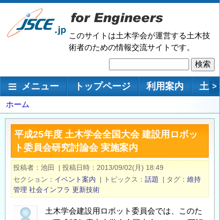
メ
イ
ン
このサイトは土木学会が運営する土木技
コ
術者のための情報交流サイトです。
ン
検
テ
索
ン
メインナビゲーション
メニュー
トップページ
利用案内
土木
>
ツ
に
パ
ホーム
移
ン
動
く
平成25年度 土木学会全国大会 建設用ロボッ
ず
ト委員会研究討論会 実施案内
投稿者
池田
|
投稿日時
2013/09/02(月) 18:49
セクション
イベント案内
|
トピックス
話題
|
タグ
維持
管理
社会インフラ
更新技術
土木学会建設用ロボット委員会では、このた