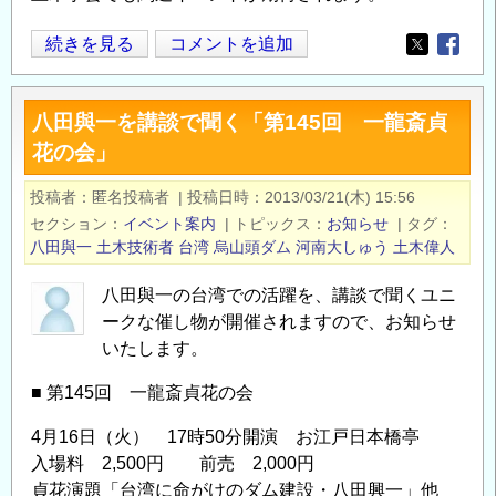
青
続きを見る
コメントを追加
Opens in
Opens
山
士
八田與一を講談で聞く「第145回 一龍斎貞
に
花の会」
関
す
投稿者
匿名投稿者
|
投稿日時
2013/03/21(木) 15:56
る
セクション
イベント案内
|
トピックス
お知らせ
|
タグ
知
八田與一
土木技術者
台湾
烏山頭ダム
河南大しゅう
土木偉人
水
資
八田與一の台湾での活躍を、講談で聞くユニ
料
ークな催し物が開催されますので、お知らせ
館
いたします。
の
■ 第145回 一龍斎貞花の会
活
動
4月16日（火） 17時50分開演 お江戸日本橋亭
が
入場料 2,500円 前売 2,000円
yomiuri
貞花演題「台湾に命がけのダム建設・八田興一」他