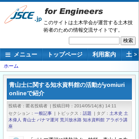
メ
イ
ン
このサイトは土木学会が運営する土木技
コ
術者のための情報交流サイトです。
ン
検
テ
索
ン
メインナビゲーション
メニュー
トップページ
利用案内
土木
>
ツ
に
パ
ホーム
移
ン
動
く
青山士に関する知水資料館の活動がyomiuri
ず
onlineで紹介
投稿者
匿名投稿者
|
投稿日時
2014/05/14(水) 14:11
セクション
一般記事
|
トピックス
話題
|
タグ
土木史
土
木偉人
青山士
パナマ運河
荒川放水路
知水資料館
アラボラ講
座