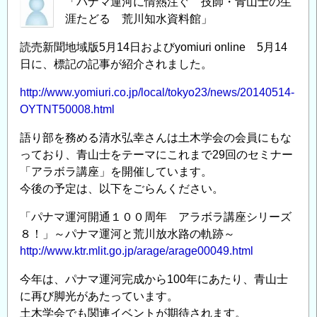
「パナマ運河に情熱注ぐ 技師・青山士の生
涯たどる 荒川知水資料館」
読売新聞地域版5月14日およびyomiuri online 5月14
日に、標記の記事が紹介されました。
http://www.yomiuri.co.jp/local/tokyo23/news/20140514-
OYTNT50008.html
語り部を務める清水弘幸さんは土木学会の会員にもな
っており、青山士をテーマにこれまで29回のセミナー
「アラボラ講座」を開催しています。
今後の予定は、以下をごらんください。
「パナマ運河開通１００周年 アラボラ講座シリーズ
８！」～パナマ運河と荒川放水路の軌跡～
http://www.ktr.mlit.go.jp/arage/arage00049.html
今年は、パナマ運河完成から100年にあたり、青山士
に再び脚光があたっています。
土木学会でも関連イベントが期待されます。