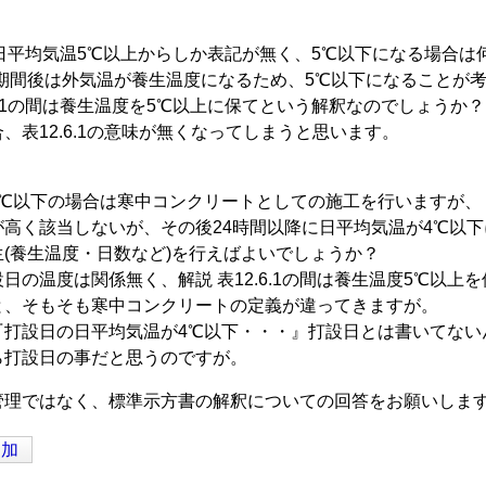
は、日平均気温5℃以上からしか表記が無く、5℃以下になる場合
生期間後は外気温が養生温度になるため、5℃以下になることが
2.1の間は養生温度を5℃以上に保てという解釈なのでしょうか？
、表12.6.1の意味が無くなってしまうと思います。
4℃以下の場合は寒中コンクリートとしての施工を行いますが、
が高く該当しないが、その後24時間以降に日平均気温が4℃以
(養生温度・日数など)を行えばよいでしょうか？
日の温度は関係無く、解説 表12.6.1の間は養生温度5℃以
と、そもそも寒中コンクリートの定義が違ってきますが。
『打設日の日平均気温が4℃以下・・・』打設日とは書いてない
ら打設日の事だと思うのですが。
管理ではなく、標準示方書の解釈についての回答をお願いしま
追加