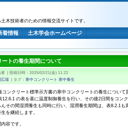
る土木技術者のための情報交流サイトです。
新着情報
土木学会ホームページ
リートの養生期間について
稿者
|
投稿日時
2025/02/21(金) 11:22
問広場
|
タグ
寒中コンクリート
寒中養生
07版コンクリート標準示方書の寒中コンクリートの養生について
表12.6.1 の表を基に温度制御養生を行い、その後2日間をコ
ろんその間湿潤養生も同時に行い、湿潤養生期間は、表8.2.1
養生を継続します。
問内容です。