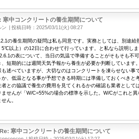
e: 寒中コンクリートの養生期間について
ルン
|
投稿日時
2025/03/11(火) 08:27
8.2.1の養生期間の疑問は私も同意です。実務としては、別途
・5℃以上）の12日に合わせて行っています。と私なら説明しま
12.6.1の表について、当日の気温で準備することがそもそも
き、短期的には週間天気予報から養生が必要か判断しています
様も述べていますが、大切なのはコンクリートを凍らせない事
うか、低温となる事が予想できる時期には準備しておくべきと
注者との協議で養生の費用を見てくれるかの確認も業者として
ませんが「W/C=55%の場合の標準を示した。W/Cがこれ
ません。
Re: 寒中コンクリートの養生期間について
conconcon
|
投稿日時
2025/03/11(火) 17:27