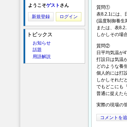
ようこそ
ゲスト
さん
質問①
表8.2.1に
新規登録
ログイン
(温度制御養
または、表8.
トピックス
しかしその場合
お知らせ
質問②
話題
日平均気温が
用語解説
打設日は気温
どのような養生
個人的には打設
しかしそれだ
でもどこにも
普通に捉えた
実際の現場の
コメントを