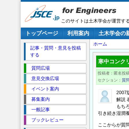
メ
イ
ン
このサイトは土木学会が運営す
コ
ン
メインナビゲーション
トップページ
利用案内
土木学会の
テ
パ
ホーム
ン
記事・質問・意見を投稿
ツ
ン
する
に
く
寒中コンク
移
セ
ず
質問広場
動
投稿者
匿名投
ク
意見交換広場
セクション
質
シ
イベント案内
ョ
20
ン
募集案内
解説 
もち
一般記事
引き続き湿潤
ブックレビュー
ここからが質