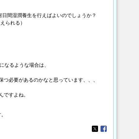
は何日間湿潤養生を行えばよいのでしょうか？
考えられる）
下になるような場合は、
上を保つ必要があるのかなと思っています、、、
んですよね。
す。
Opens in a new wi
Opens in a new