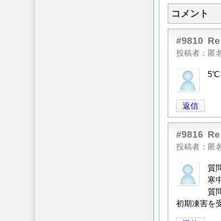
コメント
#9810
R
投稿者
匿
5
返信
#9816
R
投稿者
匿
質
寒
質
初期凍害を