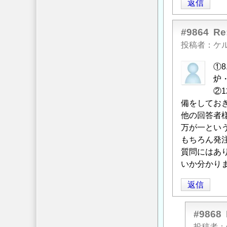
返信
#9864
R
投稿者
ケ
①
炉
②
備をしてお
他の回答者
万が一とい
もちろん発
質問にはあり
いか分かり
返信
#9868
投稿者