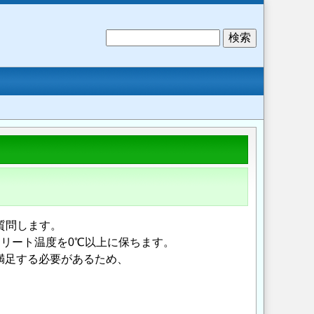
検
索
質問します。
ンクリート温度を0℃以上に保ちます。
も満足する必要があるため、