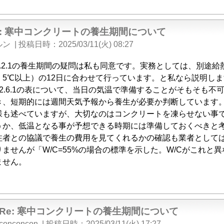
e: 寒中コンクリートの養生期間について
ルン
|
投稿日時
2025/03/11(火) 08:27
8.2.1の養生期間の疑問は私も同意です。実務としては、別途
・5℃以上）の12日に合わせて行っています。と私なら説明しま
12.6.1の表について、当日の気温で準備することがそもそも
き、短期的には週間天気予報から養生が必要か判断しています
様も述べていますが、大切なのはコンクリートを凍らせない事
うか、低温となる事が予想できる時期には準備しておくべきと
注者との協議で養生の費用を見てくれるかの確認も業者として
ませんが「W/C=55%の場合の標準を示した。W/Cがこれ
ません。
Re: 寒中コンクリートの養生期間について
conconcon
|
投稿日時
2025/03/11(火) 17:27