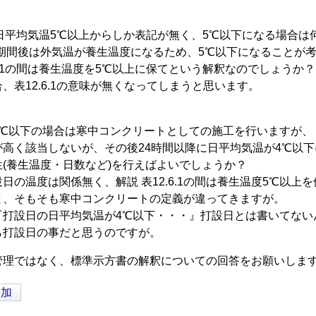
は、日平均気温5℃以上からしか表記が無く、5℃以下になる場合
生期間後は外気温が養生温度になるため、5℃以下になることが
2.1の間は養生温度を5℃以上に保てという解釈なのでしょうか？
、表12.6.1の意味が無くなってしまうと思います。
4℃以下の場合は寒中コンクリートとしての施工を行いますが、
が高く該当しないが、その後24時間以降に日平均気温が4℃以
(養生温度・日数など)を行えばよいでしょうか？
日の温度は関係無く、解説 表12.6.1の間は養生温度5℃以
と、そもそも寒中コンクリートの定義が違ってきますが。
『打設日の日平均気温が4℃以下・・・』打設日とは書いてない
ら打設日の事だと思うのですが。
管理ではなく、標準示方書の解釈についての回答をお願いしま
追加