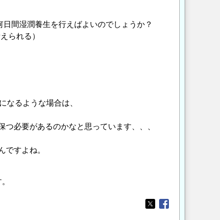
は何日間湿潤養生を行えばよいのでしょうか？
考えられる）
下になるような場合は、
上を保つ必要があるのかなと思っています、、、
んですよね。
す。
Opens in a new wi
Opens in a new