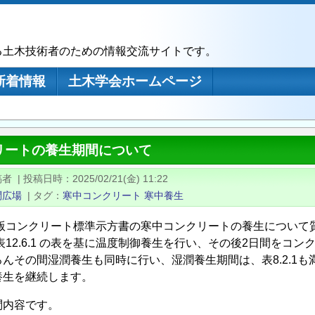
る土木技術者のための情報交流サイトです。
新着情報
土木学会ホームページ
リートの養生期間について
稿者
|
投稿日時
2025/02/21(金) 11:22
問広場
|
タグ
寒中コンクリート
寒中養生
07版コンクリート標準示方書の寒中コンクリートの養生について
表12.6.1 の表を基に温度制御養生を行い、その後2日間をコ
ろんその間湿潤養生も同時に行い、湿潤養生期間は、表8.2.1
養生を継続します。
問内容です。