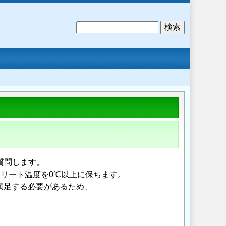
検
索
質問します。
ンクリート温度を0℃以上に保ちます。
も満足する必要があるため、