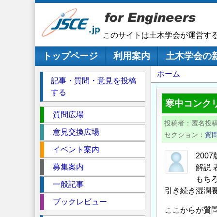
メ
イ
ン
このサイトは土木学会が運営す
コ
ン
メインナビゲーション
トップページ
利用案内
土木学会の
テ
パ
ホーム
ン
記事・質問・意見を投稿
ツ
ン
する
に
く
寒中コンク
移
セ
ず
質問広場
動
投稿者
匿名投
ク
意見交換広場
セクション
質
シ
イベント案内
ョ
20
ン
募集案内
解説 
もち
一般記事
引き続き湿潤
ブックレビュー
ここからが質