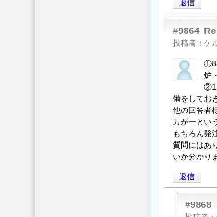
返信
#9864
R
投稿者
ケ
①
炉
②
備をしてお
他の回答者
万が一とい
もちろん発
質問にはあり
いか分かり
返信
#9868
投稿者