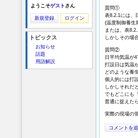
ようこそ
ゲスト
さん
質問①
表8.2.1に
新規登録
ログイン
(温度制御養
または、表8.
トピックス
しかしその場合
お知らせ
質問②
話題
日平均気温が
用語解説
打設日は気温
どのような養生
個人的には打設
しかしそれだ
でもどこにも
普通に捉えた
実際の現場の
コメントを