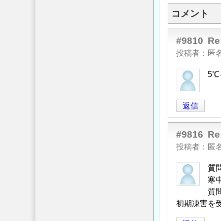
コメント
#9810
R
投稿者
匿
5
返信
#9816
R
投稿者
匿
質
寒
質
初期凍害を