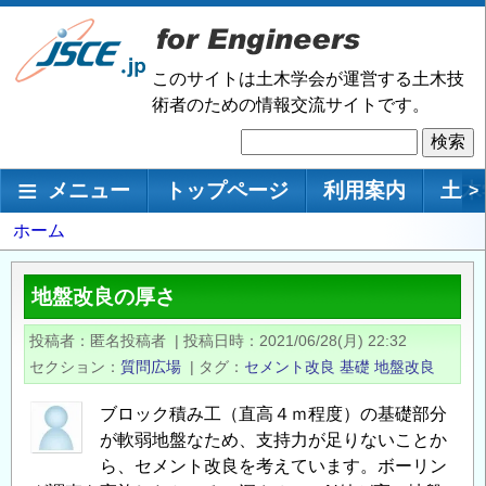
メ
イ
ン
このサイトは土木学会が運営する土木技
コ
術者のための情報交流サイトです。
ン
検
テ
索
ン
メインナビゲーション
メニュー
トップページ
利用案内
土木
>
ツ
に
パ
ホーム
移
ン
動
く
地盤改良の厚さ
ず
投稿者
匿名投稿者
|
投稿日時
2021/06/28(月) 22:32
セクション
質問広場
|
タグ
セメント改良
基礎
地盤改良
ブロック積み工（直高４ｍ程度）の基礎部分
が軟弱地盤なため、支持力が足りないことか
ら、セメント改良を考えています。ボーリン