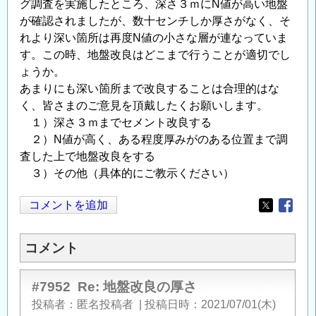
グ調査を実施したところ、深さ３ｍにN値が高い地盤
が確認されましたが、数十センチしか厚さがなく、そ
れより深い箇所は再度N値の小さな層が連なっていま
す。この時、地盤改良はどこまで行うことが適切でし
ょうか。
あまりにも深い箇所まで改良することは合理的はな
く、皆さまのご意見を頂戴したくお願いします。
１）深さ３ｍまでセメント改良する
２）N値が高く、ある程度厚みがのある位置まで調
査した上で地盤改良をする
３）その他（具体的にご教示ください）
コメントを追加
Opens in
Opens
コメント
#7952
Re: 地盤改良の厚さ
投稿者
匿名投稿者
|
投稿日時
2021/07/01(木)