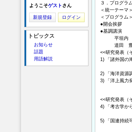
３．プログラ
ようこそ
ゲスト
さん
＜統一テーマ
＜プログラ
新規登録
ログイン
●開会挨拶
●基調講演
トピックス
平垣内 久
お知らせ
道田 豊（東
話題
<<研究発表（
用語解説
1) 「諸外国
那須 卓
2) 「海洋資
3) 「洋上風
坂本 尚
<<研究発表（
4) 「考古学
林原 利
5) 「国連持
村上 