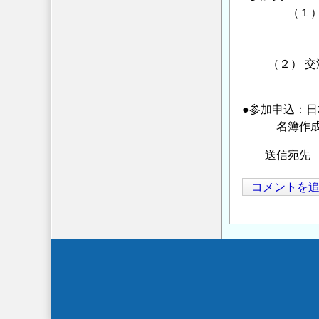
（１）年次大
一 般 5
（日本沿
（２） 交
一 般 5
●参加申込：
名簿作成上 
送信宛先 ： of
コメントを
Secondary
menu