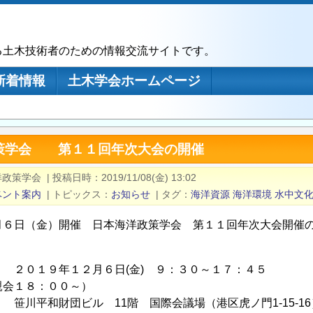
る土木技術者のための情報交流サイトです。
新着情報
土木学会ホームページ
策学会 第１１回年次大会の開催
洋政策学会
|
投稿日時
2019/11/08(金) 13:02
ベント案内
|
トピックス
お知らせ
|
タグ
海洋資源
海洋環境
水中文
月６日（金）開催 日本海洋政策学会 第１１回年次大会開催
 ２０１９年１２月６日(金) ９：３０～１７：４５
会１８：００～）
 笹川平和財団ビル 11階 国際会議場（港区虎ノ門1-15-16