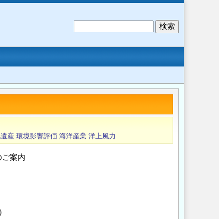
検
索
化遺産
環境影響評価
海洋産業
洋上風力
のご案内
）