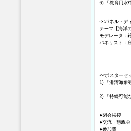
6) 「教育
後藤 慎
<<パネル・デ
テーマ【海洋
モデレータ：
パネリスト：
牧野 
升本 
松川 
<<ポスターセ
1) 「港湾海
永井 
2) 「持続可
清野 
●閉会挨
●交流・懇親
●参加費