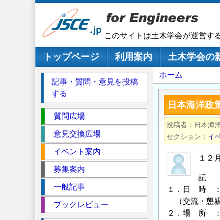
メ
イ
ン
このサイトは土木学会が運営す
コ
ン
メインナビゲーション
トップページ
利用案内
土木学会の
テ
パ
ホーム
ン
記事・質問・意見を投稿
ツ
ン
する
に
く
日本海洋政
移
セ
ず
質問広場
動
投稿者
日本海
ク
意見交換広場
セクション
イ
シ
イベント案内
ョ
１２
ン
募集案内
記
一般記事
１．日 時 ：
（交流・懇親
ブックレビュー
２．場 所 ：