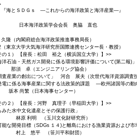
ム
＞『海とＳＤＧｓ ―これからの海洋政策と海洋産業―』
ム＞
 日本海洋政策学会会長 奥脇 直也
隆（内閣府総合海洋政策推進事務局長）
京大学大気海洋研究所国際連携センター長・教授）
その１） 【座長：松田 裕之（横浜国立大学）】>>
の海洋石油・天然ガス開発に係る環境影響評価について(第二報)」
（エンジニアリング協会）
源調査産業の創出について」 河合 展夫（次世代海洋資源調査
力発電に係る海事産業に関する法政策的課題 ―欧州諸国等の動
繁（日本海事センター）
その２） 【座長：河野 真理子（早稲田大学）】>>
からみた水中文化遺産とその保護行政」
明 （玉川文化財研究所）
続可能な開発目標（SDGs １４)と離島における漁業資源および
悠平 （笹川平和財団）