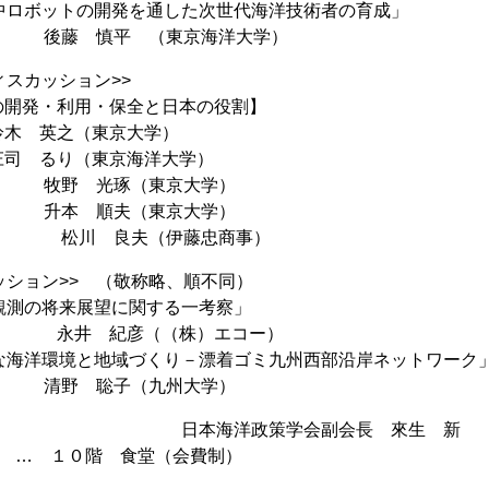
用水中ロボットの開発を通した次世代海洋技術者の育成」
平 （東京海洋大学）
ィスカッション>>
の開発・利用・保全と日本の役割】
鈴木 英之（東京大学）
庄司 るり（東京海洋大学）
光琢（東京大学）
順夫（東京大学）
良夫（伊藤忠商事）
ッション>> （敬称略、順不同）
象観測の将来展望に関する一考察」
紀彦（（株）エコー）
能な海洋環境と地域づくり－漂着ゴミ九州西部沿岸ネットワーク
聡子（九州大学）
拶 日本海洋政策学会副会長 來生 新
会 … １０階 食堂（会費制）