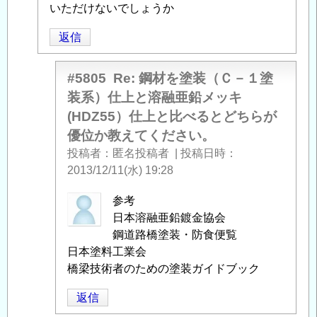
（Ｃ
いただけないでしょうか
－
返信
１
塗
装
#5805
Re: 鋼材を塗装（Ｃ－１塗
系）
装系）仕上と溶融亜鉛メッキ
仕
(HDZ55）仕上と比べるとどちらが
上
優位か教えてください。
と
投稿者
匿名投稿者
|
投稿日時
溶
2013/12/11(水) 19:28
融
亜
匿
参考
鉛
名
日本溶融亜鉛鍍金協会
メ
投
鋼道路橋塗装・防食便覧
ッ
稿
日本塗料工業会
キ
者
橋梁技術者のための塗装ガイドブック
(HDZ55）
に
仕
返信
よ
上