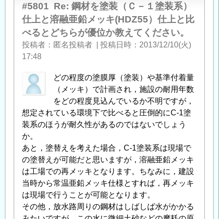
#5801
Re: 鋼材を塗装（Ｃ－１塗装系）
仕上と溶融亜鉛メッキ(HDZ55）仕上と比
べるとどちらが優位か教えてください。
投稿者
匿名投稿者
|
投稿日時
2013/12/10(火)
17:48
どの程度の塗膜厚（塗装）や基準付着量
（メッキ）で計画され，施設の耐用年数
をどの程度見込んでいるか不明ですが，
想定されている環境下で比べると圧倒的にC-1塗
装系のほうが耐久性があるのではないでしょう
か。
あと，塗替えを考えた場合，C-1塗装系は現場で
の塗替えが可能だと思いますが，溶融亜鉛メッキ
は工場での再メッキとなります。ちなみに，建設
当時から常温亜鉛メッキ仕様とすれば，再メッキ
は現場で行うことが可能となります。
その他，放水路周りの鋼材はしばしば水がかかる
みたいですが，この水に微細土砂などの摩耗の原