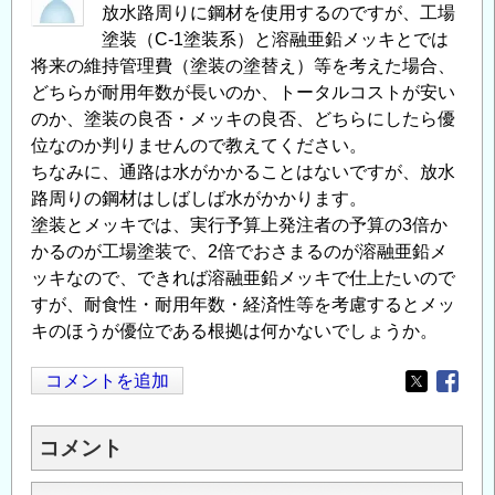
放水路周りに鋼材を使用するのですが、工場
塗装（C-1塗装系）と溶融亜鉛メッキとでは
将来の維持管理費（塗装の塗替え）等を考えた場合、
どちらが耐用年数が長いのか、トータルコストが安い
のか、塗装の良否・メッキの良否、どちらにしたら優
位なのか判りませんので教えてください。
ちなみに、通路は水がかかることはないですが、放水
路周りの鋼材はしばしば水がかかります。
塗装とメッキでは、実行予算上発注者の予算の3倍か
かるのが工場塗装で、2倍でおさまるのが溶融亜鉛メ
ッキなので、できれば溶融亜鉛メッキで仕上たいので
すが、耐食性・耐用年数・経済性等を考慮するとメッ
キのほうが優位である根拠は何かないでしょうか。
コメントを追加
Opens in
Opens
コメント