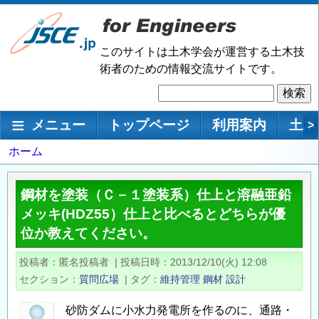
メ
イ
ン
このサイトは土木学会が運営する土木技
コ
術者のための情報交流サイトです。
ン
検
テ
索
ン
メインナビゲーション
メニュー
トップページ
利用案内
土木
>
ツ
に
パ
ホーム
移
ン
動
く
鋼材を塗装（Ｃ－１塗装系）仕上と溶融亜鉛
ず
メッキ(HDZ55）仕上と比べるとどちらが優
位か教えてください。
投稿者
匿名投稿者
|
投稿日時
2013/12/10(火) 12:08
セクション
質問広場
|
タグ
維持管理
鋼材
設計
砂防ダムに小水力発電所を作るのに、通路・