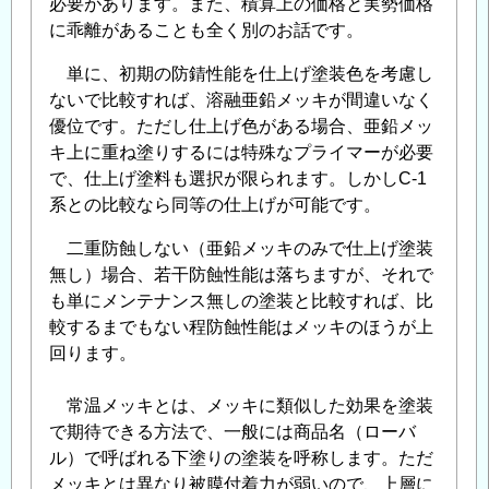
必要があります。また、積算上の価格と実勢価格
に乖離があることも全く別のお話です。
単に、初期の防錆性能を仕上げ塗装色を考慮し
ないで比較すれば、溶融亜鉛メッキが間違いなく
優位です。ただし仕上げ色がある場合、亜鉛メッ
キ上に重ね塗りするには特殊なプライマーが必要
で、仕上げ塗料も選択が限られます。しかしC-1
系との比較なら同等の仕上げが可能です。
二重防蝕しない（亜鉛メッキのみで仕上げ塗装
無し）場合、若干防蝕性能は落ちますが、それで
も単にメンテナンス無しの塗装と比較すれば、比
較するまでもない程防蝕性能はメッキのほうが上
回ります。
常温メッキとは、メッキに類似した効果を塗装
で期待できる方法で、一般には商品名（ローバ
ル）で呼ばれる下塗りの塗装を呼称します。ただ
メッキとは異なり被膜付着力が弱いので、上層に