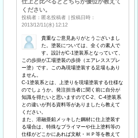
仕上と比べるとどちらが優位か教えて
ください。
投稿者
匿名投稿者
|
投稿日時
2013/12/11(水) 12:12
匿
貴重なご意見ありがとうございまし
名
た。塗装については、全くの素人で
投
す。設計がC-1塗装系となっていて、
稿
この歩掛が工場塗装の歩掛（エアレススプレ
者
ー塗）です。この為現場塗装する足場もあり
に
ません。
よ
C-1塗装系とは、上塗りを現場塗装する仕様な
る
のでしょうか。発注担当者に聞く前に自分が
「
知識を得たいと思いますのてC-2、C-4塗装系
Re:
鋼
との違いが判る資料等がありましたら教えて
材
ください。
を
また、溶融亜鉛メッキした鋼材に仕上塗装す
塗
る場合は、特殊なプライマーや仕上塗料等の
装
仕様がどこかにあれば文献・ＨＰ等を教えて