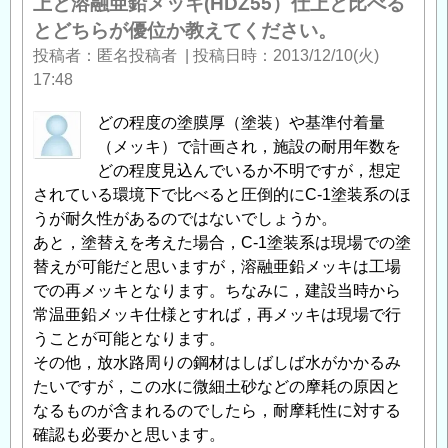
上と溶融亜鉛メッキ(HDZ55）仕上と比べる
とどちらが優位か教えてください。
投稿者
匿名投稿者
|
投稿日時
2013/12/10(火)
17:48
どの程度の塗膜厚（塗装）や基準付着量
（メッキ）で計画され，施設の耐用年数を
どの程度見込んでいるか不明ですが，想定
されている環境下で比べると圧倒的にC-1塗装系のほ
うが耐久性があるのではないでしょうか。
あと，塗替えを考えた場合，C-1塗装系は現場での塗
替えが可能だと思いますが，溶融亜鉛メッキは工場
での再メッキとなります。ちなみに，建設当時から
常温亜鉛メッキ仕様とすれば，再メッキは現場で行
うことが可能となります。
その他，放水路周りの鋼材はしばしば水がかかるみ
たいですが，この水に微細土砂などの摩耗の原因と
なるものが含まれるのでしたら，耐摩耗性に対する
確認も必要かと思います。