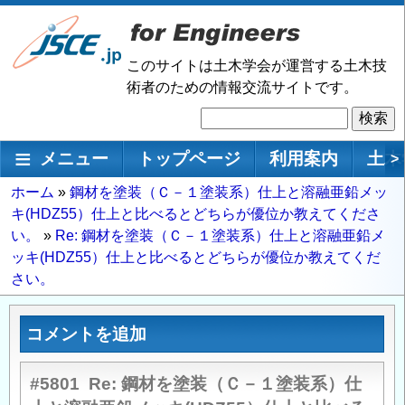
メ
イ
ン
このサイトは土木学会が運営する土木技
コ
術者のための情報交流サイトです。
ン
検
テ
索
ン
メインナビゲーション
メニュー
トップページ
利用案内
土木
>
ツ
に
パ
ホーム
鋼材を塗装（Ｃ－１塗装系）仕上と溶融亜鉛メッ
移
キ(HDZ55）仕上と比べるとどちらが優位か教えてくださ
ン
動
い。
Re: 鋼材を塗装（Ｃ－１塗装系）仕上と溶融亜鉛メ
く
ッキ(HDZ55）仕上と比べるとどちらが優位か教えてくだ
ず
さい。
コメントを追加
#5801
Re: 鋼材を塗装（Ｃ－１塗装系）仕