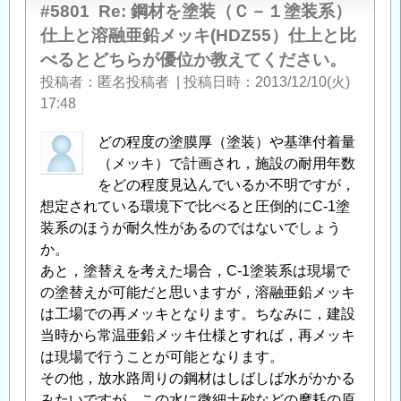
#5801
Re: 鋼材を塗装（Ｃ－１塗装系）
仕上と溶融亜鉛メッキ(HDZ55）仕上と比
べるとどちらが優位か教えてください。
投稿者
匿名投稿者
|
投稿日時
2013/12/10(火)
17:48
どの程度の塗膜厚（塗装）や基準付着量
（メッキ）で計画され，施設の耐用年数
をどの程度見込んでいるか不明ですが，
想定されている環境下で比べると圧倒的にC-1塗
装系のほうが耐久性があるのではないでしょう
か。
あと，塗替えを考えた場合，C-1塗装系は現場で
の塗替えが可能だと思いますが，溶融亜鉛メッキ
は工場での再メッキとなります。ちなみに，建設
当時から常温亜鉛メッキ仕様とすれば，再メッキ
は現場で行うことが可能となります。
その他，放水路周りの鋼材はしばしば水がかかる
みたいですが，この水に微細土砂などの摩耗の原