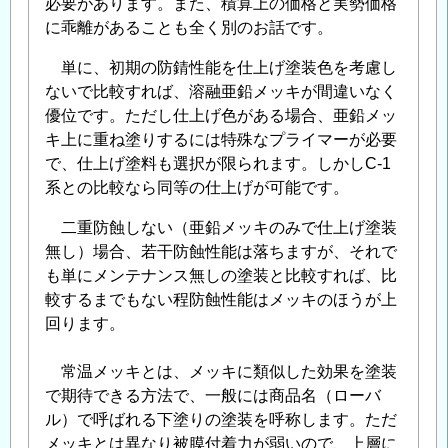
必要があります。また、積算上の価格と実勢価格
に乖離があることも全く別のお話です。
単に、初期の防錆性能を仕上げ塗装色を考慮し
ないで比較すれば、溶融亜鉛メッキが間違いなく
優位です。ただし仕上げ色がある場合、亜鉛メッ
キ上に重ね塗りするには特殊なプライマーが必要
で、仕上げ塗料も選択が限られます。しかしC-1
系との比較なら同等の仕上げが可能です。
二重防蝕しない（亜鉛メッキのみで仕上げ塗装
無し）場合、若干防蝕性能は落ちますが、それで
も単にメンテナンス無しの塗装と比較すれば、比
較するまでもない程防蝕性能はメッキのほうが上
回ります。
常温メッキとは、メッキに類似した効果を塗装
で期待できる方法で、一般には商品名（ローバ
ル）で呼ばれる下塗りの塗装を呼称します。ただ
メッキとは異なり被膜付着力が弱いので、上層に