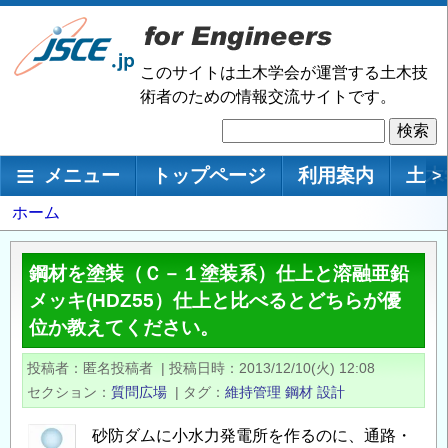
メ
イ
ン
このサイトは土木学会が運営する土木技
コ
術者のための情報交流サイトです。
ン
検
テ
索
ン
メインナビゲーション
メニュー
トップページ
利用案内
土木
>
ツ
に
パ
ホーム
移
ン
動
く
鋼材を塗装（Ｃ－１塗装系）仕上と溶融亜鉛
ず
メッキ(HDZ55）仕上と比べるとどちらが優
位か教えてください。
投稿者
匿名投稿者
|
投稿日時
2013/12/10(火) 12:08
セクション
質問広場
|
タグ
維持管理
鋼材
設計
砂防ダムに小水力発電所を作るのに、通路・