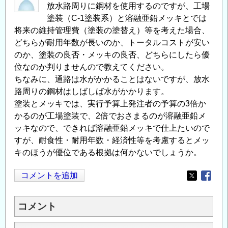
放水路周りに鋼材を使用するのですが、工場
塗装（C-1塗装系）と溶融亜鉛メッキとでは
将来の維持管理費（塗装の塗替え）等を考えた場合、
どちらが耐用年数が長いのか、トータルコストが安い
のか、塗装の良否・メッキの良否、どちらにしたら優
位なのか判りませんので教えてください。
ちなみに、通路は水がかかることはないですが、放水
路周りの鋼材はしばしば水がかかります。
塗装とメッキでは、実行予算上発注者の予算の3倍か
かるのが工場塗装で、2倍でおさまるのが溶融亜鉛メ
ッキなので、できれば溶融亜鉛メッキで仕上たいので
すが、耐食性・耐用年数・経済性等を考慮するとメッ
キのほうが優位である根拠は何かないでしょうか。
コメントを追加
Opens in
Opens
コメント