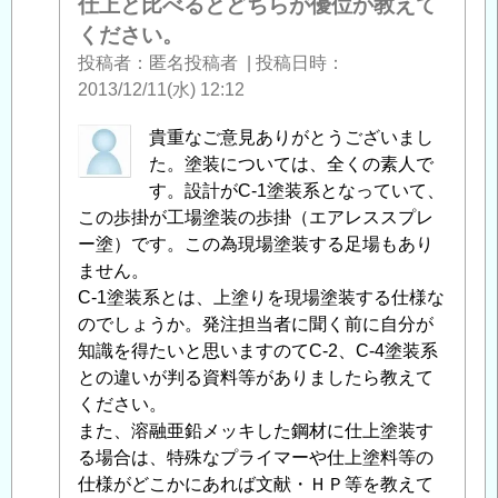
仕上と比べるとどちらが優位か教えて
ください。
投稿者
匿名投稿者
|
投稿日時
2013/12/11(水) 12:12
匿
貴重なご意見ありがとうございまし
名
た。塗装については、全くの素人で
投
す。設計がC-1塗装系となっていて、
稿
この歩掛が工場塗装の歩掛（エアレススプレ
者
ー塗）です。この為現場塗装する足場もあり
に
ません。
よ
C-1塗装系とは、上塗りを現場塗装する仕様な
る
のでしょうか。発注担当者に聞く前に自分が
「
知識を得たいと思いますのてC-2、C-4塗装系
Re:
鋼
との違いが判る資料等がありましたら教えて
材
ください。
を
また、溶融亜鉛メッキした鋼材に仕上塗装す
塗
る場合は、特殊なプライマーや仕上塗料等の
装
仕様がどこかにあれば文献・ＨＰ等を教えて