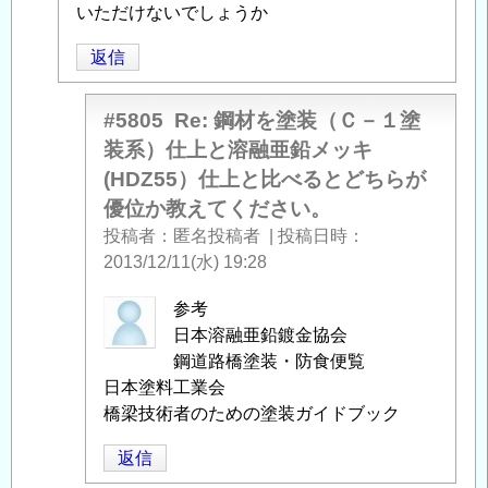
（Ｃ
いただけないでしょうか
－
返信
１
塗
装
#5805
Re: 鋼材を塗装（Ｃ－１塗
系）
装系）仕上と溶融亜鉛メッキ
仕
(HDZ55）仕上と比べるとどちらが
上
優位か教えてください。
と
投稿者
匿名投稿者
|
投稿日時
溶
2013/12/11(水) 19:28
融
亜
匿
参考
鉛
名
日本溶融亜鉛鍍金協会
メ
投
鋼道路橋塗装・防食便覧
ッ
稿
日本塗料工業会
キ
者
橋梁技術者のための塗装ガイドブック
(HDZ55）
に
仕
返信
よ
上