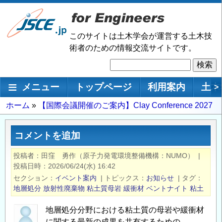
メ
イ
ン
このサイトは土木学会が運営する土木技
コ
術者のための情報交流サイトです。
ン
検
テ
索
ン
メインナビゲーション
メニュー
トップページ
利用案内
土木
>
ツ
に
パ
ホーム
【国際会議開催のご案内】Clay Conference 2027
移
ン
動
く
コメントを追加
ず
投稿者
田窪 勇作（原子力発電環境整備機構：NUMO）
|
投稿日時
2026/06/24(水) 16:42
セクション
イベント案内
|
トピックス
お知らせ
|
タグ
地層処分
放射性廃棄物
粘土質母岩
緩衝材
ベントナイト
粘土
地層処分分野における粘土質の母岩や緩衝材
に関する最新の成果を共有するための