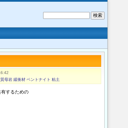
検
索
16:42
土質母岩
緩衝材
ベントナイト
粘土
共有するための
。