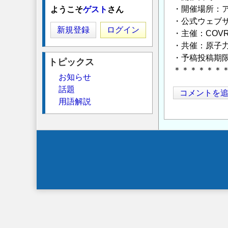
・開催場所：
ようこそ
ゲスト
さん
・公式ウェブ
新規登録
ログイン
・主催：COVRA 
・共催：原子力
・予稿投稿期限
トピックス
＊＊＊＊＊＊
お知らせ
話題
コメントを
用語解説
Secondary
menu