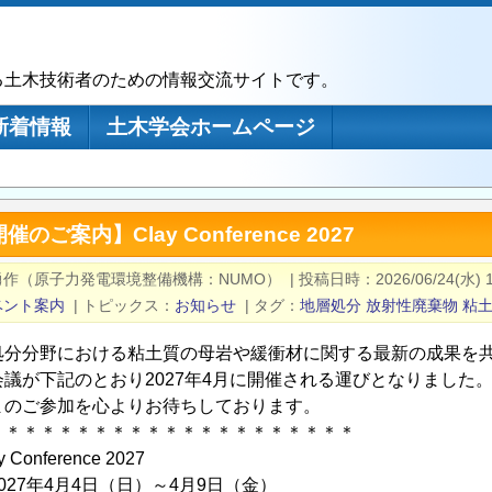
る土木技術者のための情報交流サイトです。
新着情報
土木学会ホームページ
ご案内】Clay Conference 2027
勇作（原子力発電環境整備機構：NUMO）
|
投稿日時
2026/06/24(水) 
ベント案内
|
トピックス
お知らせ
|
タグ
地層処分
放射性廃棄物
粘
処分分野における粘土質の母岩や緩衝材に関する最新の成果を
会議が下記のとおり2027年4月に開催される運びとなりました
まのご参加を心よりお待ちしております。
＊＊＊＊＊＊＊＊＊＊＊＊＊＊＊＊＊＊＊＊＊
onference 2027
027年4月4日（日）～4月9日（金）