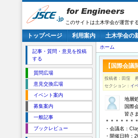
メ
イ
ン
このサイトは土木学会が運営す
コ
ン
メインナビゲーション
トップページ
利用案内
土木学会の
テ
パ
ホーム
ン
記事・質問・意見を投稿
ツ
ン
する
に
く
【国際会議開催の
移
セ
ず
質問広場
動
投稿者
田窪 
ク
意見交換広場
セクション
イ
シ
イベント案内
ョ
地層
ン
募集案内
国際
皆さ
一般記事
＊＊＊＊＊＊
ブックレビュー
・会議名：Clay C
・開催日時：2