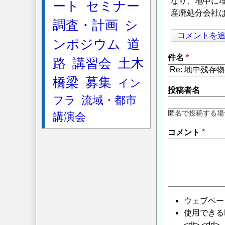
なり、地中に
ート
セミナー
産廃処分会社
調査・計画
シ
コメントを
ンポジウム
道
件名
路
講習会
土木
橋梁
募集
イン
投稿者名
フラ
流域・都市
匿名で投稿する場
講演会
コメント
ウェブペー
使用できるHTMLタ
<dt> <dd>