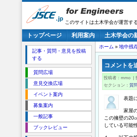
メ
イ
ン
このサイトは土木学会が運営す
コ
ン
メインナビゲーション
トップページ
利用案内
土木学会の
テ
パ
ホーム
地中残
ン
記事・質問・意見を投稿
ツ
ン
する
に
く
コメントを
移
セ
ず
質問広場
動
投稿者
mmo
|
ク
意見交換広場
セクション
質
シ
イベント案内
ョ
表題
ン
募集案内
家屋
一般記事
この擁壁の20
している可能
ブックレビュー