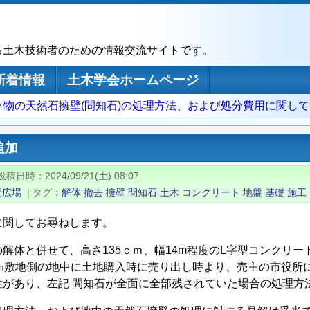
る土木技術者のための情報交流サイトです。
新着情報
土木学会ホームページ
存物の天然石擁壁(間知石)の処理方法、および処分費用に関して
追加
投稿日時
2024/09/21(土) 08:07
問広場
|
タグ
解体
撤去
擁壁
間知石
土木
コンクリート
地盤
基礎
施工
に関してお尋ねします。
の解体と併せて、高さ135ｃｍ、幅14m程度のL字型コンクリ
㎝敷地側の地中に土地購入時に売り出し時より、売主の市役所に
性があり、左記 間知石が全面に全部残されていた場合の処理方