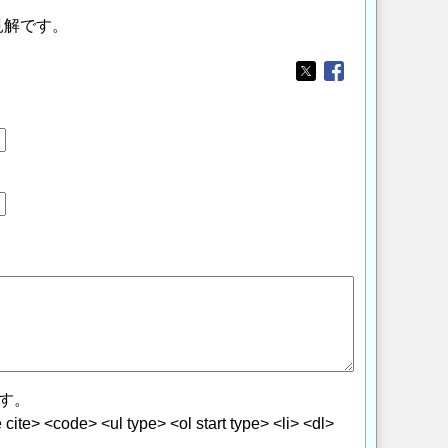
見解です。
Opens in a new wi
Opens in a new
す。
> <code> <ul type> <ol start type> <li> <dl>