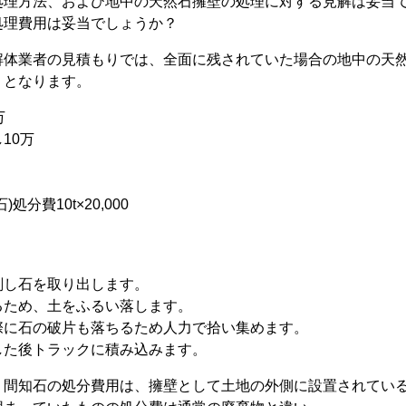
処理方法、および地中の天然石擁壁の処理に対する見解は妥当
処理費用は妥当でしょうか？
解体業者の見積もりでは、全面に残されていた場合の地中の天
りとなります。
万
10万
処分費10t×20,000
削し石を取り出します。
るため、土をふるい落します。
際に石の破片も落ちるため人力で拾い集めます。
した後トラックに積み込みます。
、間知石の処分費用は、擁壁として土地の外側に設置されてい