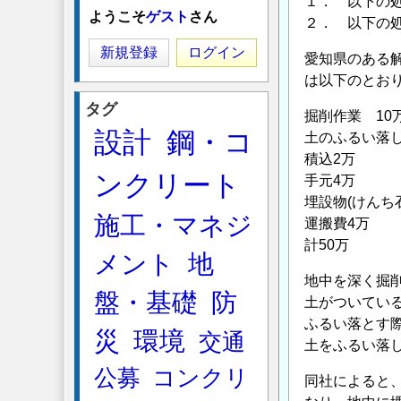
１． 以下の
ようこそ
ゲスト
さん
２． 以下の
新規登録
ログイン
愛知県のある
は以下のとお
タグ
掘削作業 10
設計
鋼・コ
土のふるい落し
積込2万
ンクリート
手元4万
埋設物(けんち石)
施工・マネジ
運搬費4万
計50万
メント
地
地中を深く掘
盤・基礎
防
土がついてい
ふるい落とす
災
環境
交通
土をふるい落
公募
コンクリ
同社によると