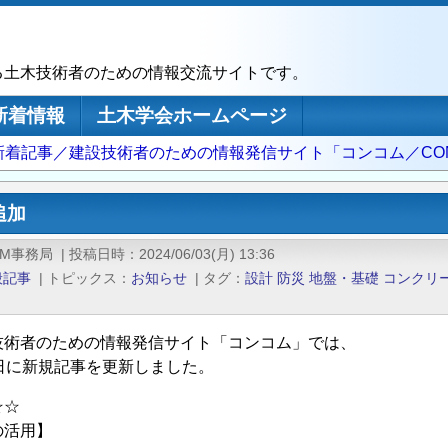
る土木技術者のための情報交流サイトです。
新着情報
土木学会ホームページ
新着記事／建設技術者のための情報発信サイト「コンコム／CON
追加
OM事務局
|
投稿日時
2024/06/03(月) 13:36
般記事
|
トピックス
お知らせ
|
タグ
設計
防災
地盤・基礎
コンクリ
技術者のための情報発信サイト「コンコム」では、
3日に新規記事を更新しました。
☆☆
の活用】