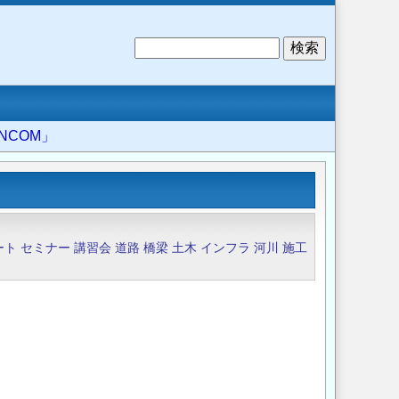
検
索
COM」
ート
セミナー
講習会
道路
橋梁
土木
インフラ
河川
施工