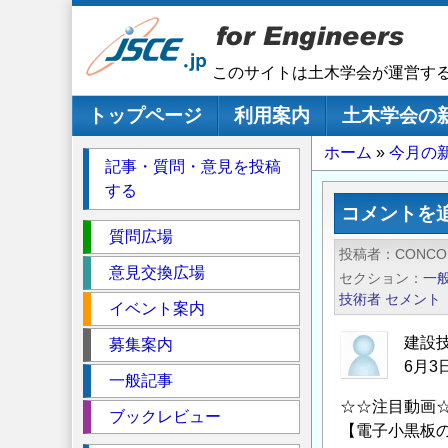
メ
イ
ン
このサイトは土木学会が運営す
コ
ン
メインナビゲーション
トップページ
利用案内
土木学会の
テ
パ
ホーム
今月の
ン
記事・質問・意見を投稿
ツ
ン
する
に
く
コメントを
移
セ
ず
質問広場
動
投稿者
CONC
ク
意見交換広場
セクション
一
シ
技術者
セメント
イベント案内
ョ
ン
建設
募集案内
6月
一般記事
☆☆注目動画
ブックレビュー
【電子小黒板