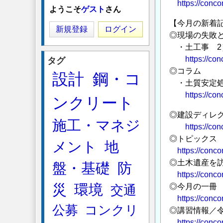
https://conco
ようこそ
ゲスト
さん
【今月の新着
新規登録
ログイン
◎現場の失敗
・土工事 2
https://co
タグ
◎コラム
設計
鋼・コ
・土質安定処
https://co
ンクリート
◎建設ディレ
施工・マネジ
https://con
◎トピックス 「
メント
地
https://conco
◎土木遺産を訪
盤・基礎
防
https://conco
災
環境
◎今月の一冊
交通
https://conc
公募
コンクリ
◎講習情報／
https://conco