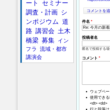
ート
セミナー
コメントを
調査・計画
シ
ンポジウム
道
件名
路
講習会
土木
投稿者名
橋梁
募集
イン
フラ
流域・都市
匿名で投稿する場
講演会
コメント
ウェブペー
使用できるHTMLタ
<dt> <dd>
行と段落は