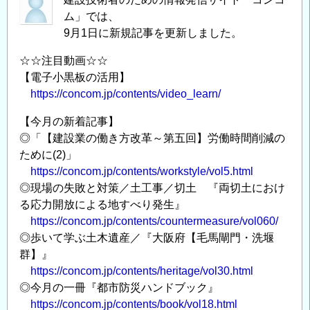
ム」では、
9月1日に新規記事を更新しました。
☆☆注目動画☆☆
【電子小黒板の活用】
https://concom.jp/contents/video_learn/
【今月の新着記事】
◎「【建設業の働き方改革～第五回】労働時間削減の
ために(2)」
https://concom.jp/contents/workstyle/vol5.html
◎現場の失敗と対策／土工事／切土 『両切土におけ
る応力開放による地すべり発生』
https://concom.jp/contents/countermeasure/vol060/
◎歩いて学ぶ土木遺産／『大阪府【毛馬閘門・洗堰
群】』
https://concom.jp/contents/heritage/vol30.html
◎今月の一冊『都市防災ハンドブック』
https://concom.jp/contents/book/vol18.html