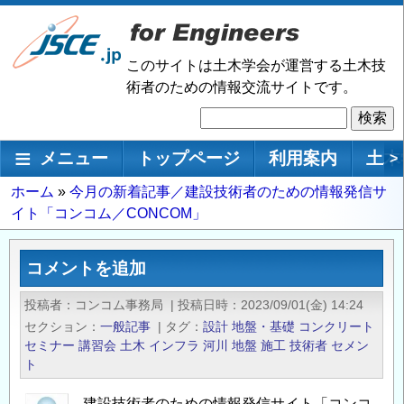
メ
イ
ン
このサイトは土木学会が運営する土木技
コ
術者のための情報交流サイトです。
ン
検
テ
索
ン
メインナビゲーション
メニュー
トップページ
利用案内
土木
>
ツ
に
パ
ホーム
今月の新着記事／建設技術者のための情報発信サ
移
イト「コンコム／CONCOM」
ン
動
く
ず
コメントを追加
投稿者
コンコム事務局
|
投稿日時
2023/09/01(金) 14:24
セクション
一般記事
|
タグ
設計
地盤・基礎
コンクリート
セミナー
講習会
土木
インフラ
河川
地盤
施工
技術者
セメン
ト
建設技術者のための情報発信サイト「コンコ