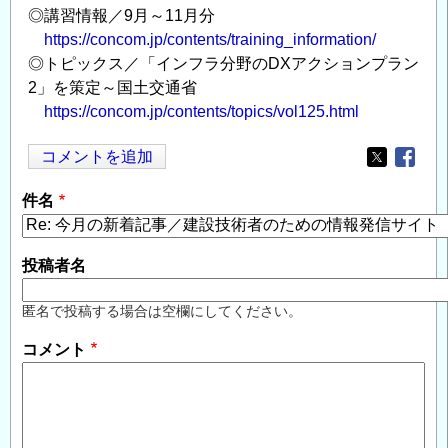
◎講習情報／9月～11月分
https://concom.jp/contents/training_information/
◎トピックス／「インフラ分野のDXアクションプラン
2」を策定～国土交通省
https://concom.jp/contents/topics/vol125.html
コメントを追加
Opens in
Opens
件名
投稿者名
匿名で投稿する場合は空欄にしてください。
コメント