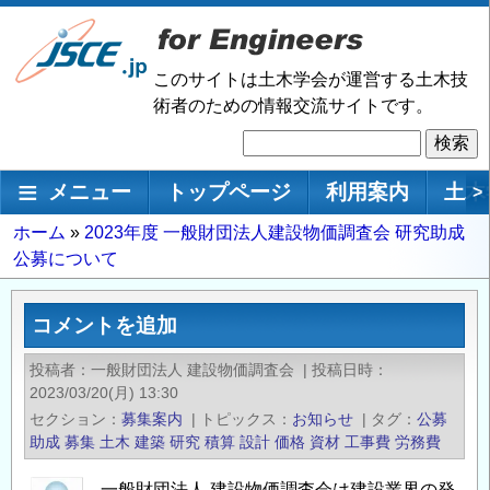
メ
イ
ン
このサイトは土木学会が運営する土木技
コ
術者のための情報交流サイトです。
ン
検
テ
索
ン
メインナビゲーション
メニュー
トップページ
利用案内
土木
>
ツ
に
パ
ホーム
2023年度 一般財団法人建設物価調査会 研究助成
移
公募について
ン
動
く
ず
コメントを追加
投稿者
一般財団法人 建設物価調査会
|
投稿日時
2023/03/20(月) 13:30
セクション
募集案内
|
トピックス
お知らせ
|
タグ
公募
助成
募集
土木
建築
研究
積算
設計
価格
資材
工事費
労務費
一般財団法人 建設物価調査会は建設業界の発