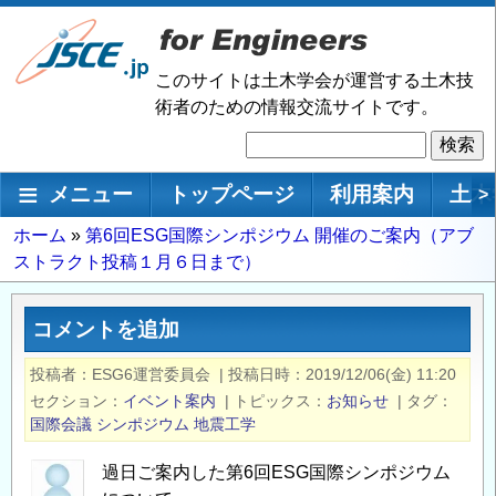
メ
イ
ン
このサイトは土木学会が運営する土木技
コ
術者のための情報交流サイトです。
ン
検
テ
索
ン
メインナビゲーション
メニュー
トップページ
利用案内
土木
>
ツ
に
パ
ホーム
第6回ESG国際シンポジウム 開催のご案内（アブ
移
ストラクト投稿１月６日まで）
ン
動
く
ず
コメントを追加
投稿者
ESG6運営委員会
|
投稿日時
2019/12/06(金) 11:20
セクション
イベント案内
|
トピックス
お知らせ
|
タグ
国際会議
シンポジウム
地震工学
過日ご案内した第6回ESG国際シンポジウム