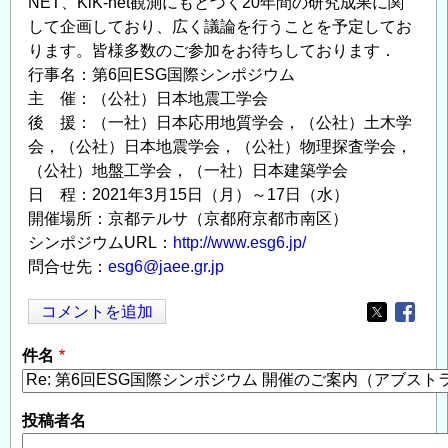
NET、KiK-net観測にもとづく20年間の研究成果に関
して企画しており、広く議論を行うことを予定してお
ります。皆様多数のご参加をお待ちしております．
行事名：第6回ESG国際シンポジウム
主 催：（公社）日本地震工学会
後 援：（一社）日本応用地質学会，（公社）土木学
会，（公社）日本地震学会，（公社）物理探査学会，
（公社）地盤工学会，（一社）日本建築学会
日 程：2021年3月15日（月）～17日（水）
開催場所：京都テルサ（京都府京都市南区）
シンポジウムURL：
http://www.esg6.jp/
問合せ先：
esg6@jaee.gr.jp
コメントを追加
Opens in
Opens
件名
投稿者名