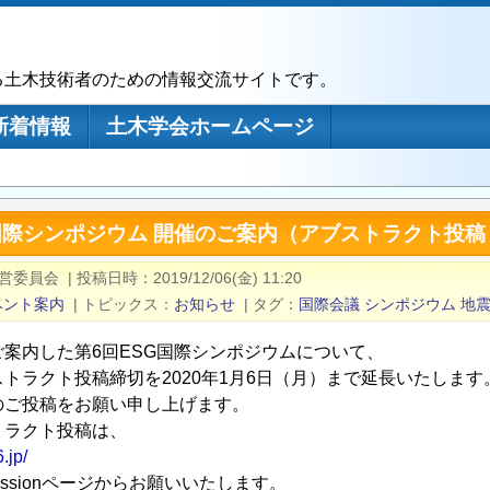
る土木技術者のための情報交流サイトです。
新着情報
土木学会ホームページ
G国際シンポジウム 開催のご案内（アブストラクト投
運営委員会
|
投稿日時
2019/12/06(金) 11:20
ベント案内
|
トピックス
お知らせ
|
タグ
国際会議
シンポジウム
地
ご案内した第6回ESG国際シンポジウムについて、
トラクト投稿締切を2020年1月6日（月）まで延長いたします
のご投稿をお願い申し上げます。
トラクト投稿は、
.jp/
Submissionページからお願いいたします。