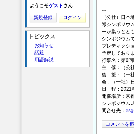
ようこそ
ゲスト
さん
---
（公社）日本地震工
新規登録
ログイン
際シンポジウム
ーが集うとと
トピックス
シンポジウムで
お知らせ
プレディクショ
話題
予定しており
用語解説
行事名：第6回
主 催：（公
後 援：（一
会，（一社）
日 程：2021
開催場所：京
シンポジウムU
問合せ先：
esg
コメントを