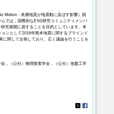
Seismic Motion：表層地質が地震動に及ぼす影響）国
ジウムでは，国際的なESG研究コミュニティメンバ
な研究展開に資することを目的としています。本
ョンとして2016年熊本地震に関するブラインド
研究成果に関して企画しており、広く議論を行うことを
学会，（公社）物理探査学会，（公社）地盤工学
Opens in a new wi
Opens in a new