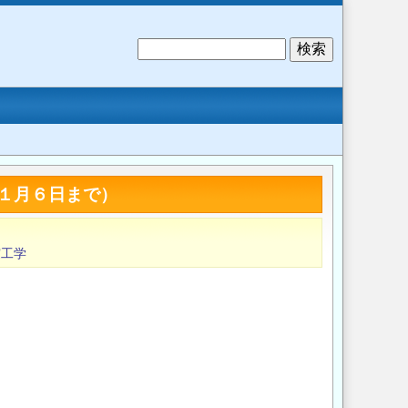
検
索
稿１月６日まで）
震工学
。