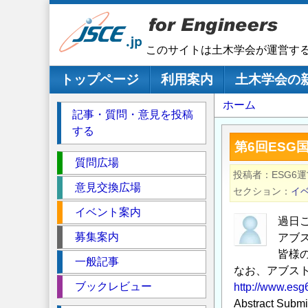
メ
イ
ン
このサイトは土木学会が運営す
コ
ン
メインナビゲーション
トップページ
利用案内
土木学会の
テ
パ
ホーム
ン
記事・質問・意見を投稿
ツ
ン
する
に
く
第6回ES
移
セ
ず
質問広場
動
投稿者
ESG6
ク
意見交換広場
セクション
イ
シ
イベント案内
ョ
過日
ン
募集案内
アブス
皆様
一般記事
なお、アブス
ブックレビュー
http://www.esg6
Abstract 