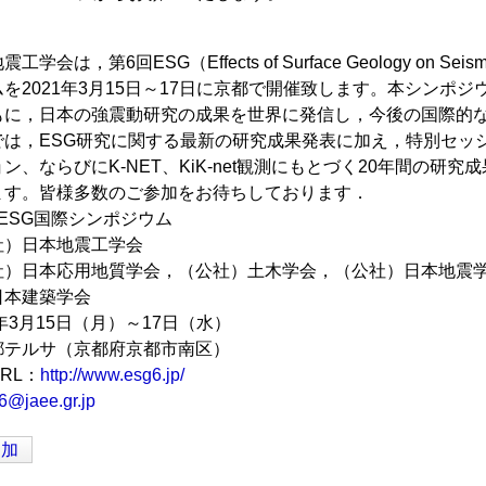
学会は，第6回ESG（Effects of Surface Geology on 
を2021年3月15日～17日に京都で開催致します。本シンポ
もに，日本の強震動研究の成果を世界に発信し，今後の国際的
は，ESG研究に関する最新の研究成果発表に加え，特別セッシ
ン、ならびにK-NET、KiK-net観測にもとづく20年間の
ます。皆様多数のご参加をお待ちしております．
ESG国際シンポジウム
社）日本地震工学会
社）日本応用地質学会，（公社）土木学会，（公社）日本地震
日本建築学会
年3月15日（月）～17日（水）
都テルサ（京都府京都市南区）
RL：
http://www.esg6.jp/
6@jaee.gr.jp
追加