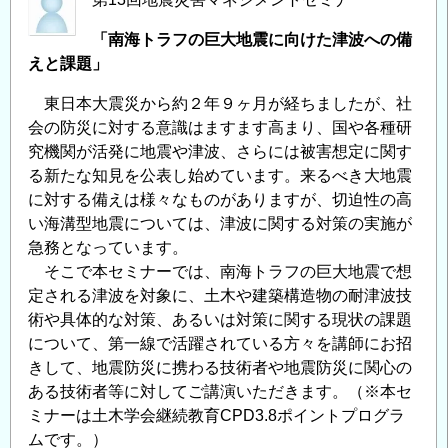
「南海トラフの巨大地震に向けた津波への備
えと課題」
東日本大震災から約２年９ヶ月が経ちましたが、社
会の防災に対する意識はますます高まり、国や各種研
究機関が活発に地震や津波、さらには被害想定に関す
る新たな知見を公表し始めています。来るべき大地震
に対する備えは様々なものがありますが、切迫性の高
い海溝型地震については、津波に関する対策の実施が
急務となっています。
そこで本セミナーでは、南海トラフの巨大地震で想
定される津波を対象に、土木や建築構造物の耐津波技
術や具体的な対策、あるいは対策に関する現状の課題
について、第一線で活躍されている方々を講師にお招
きして、地震防災に携わる技術者や地震防災に関心の
ある技術者等に対してご講演いただきます。（※本セ
ミナーは土木学会継続教育CPD3.8ポイントプログラ
ムです。）