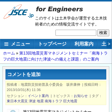
メ
イ
ン
このサイトは土木学会が運営する土木技
コ
術者のための情報交流サイトです。
ン
検
テ
索
ン
メインナビゲーション
メニュー
トップページ
利用案内
土木
>
ツ
に
パ
ホーム
第13回地震災害マネジメントセミナー「南海トラ
移
フの巨大地震に向けた津波への備えと課題」のご案内
ン
動
く
ず
コメントを追加
投稿者
地震防災技術普及小委員会 坂井康伸
|
投稿日時
2013/10/31(木) 11:36
セクション
イベント案内
|
トピックス
お知らせ
|
タグ
東日本大震災
津波
地震
南海トラフ
巨大地震
第13回地震災害マネジメントセミナー