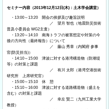
セミナー内容（2013年12月12日(木)：土木学会講堂）
・13:00～13:20 開会の挨拶及び趣旨説明
／ 望月 智也（地震防災技術
普及小委員会 WG2主査）
・13:20～14:10 南海トラフの被害想定や対策の今
後の方向性（最終報告）について
／ 藤山 秀章（内閣府 参事
官(防災担当)）
・14:10～15:00 津波に対する港湾構造物（防潮堤
等）の対策と課題
／ 有川 太郎（港湾空港技術
研究所 上席研究官）
・15:00～15:10 休 憩
・15:10～16:00 津波に対する道路構造物（盛土を
含む）の対策と課題
／ 幸左 賢二（九州工業大学
教授）