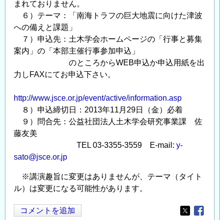
まれておりません。
６）テーマ：「南海トラフの巨大地震に向けた津波
への備えと課題」
７）申込先：土木学会ホームページの「行事と募集
案内」の「本部主催行事参加申込」
のところからWEB申込か申込用紙を出
力しFAXにてお申込下さい。
http://www.jsce.or.jp/event/active/information.asp
８）申込締切日：2013年11月29日（金）必着
９）問合先：公益社団法人土木学会研究事業課 佐
藤友美
TEL 03-3355-3559 E-mail:
y-
sato@jsce.or.jp
※講演趣旨に変更はありませんが、テーマ（タイト
ル）は変更になる可能性があります。
コメントを追加
Opens in
Opens