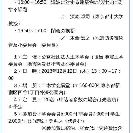
・16:00～16:50 津波に対する建築物の設計法に関
する話題
／ 濱本 卓司（東京都市大学
教授）
・16:50～17:00 閉会の挨拶
／ 木全 宏之（地震防災技術
普及小委員会 委員長）
１）主 催：公益社団法人土木学会（担当 地震工学
委員会・地震防災技術普及小委員会）
２）日 時：2013年12月12日（木）13：00～17：
00
３）場 所：土木学会講堂（〒160-0004 東京都新
宿区四谷1丁目外濠公園内）
４）定 員：120名（申込者多数の場合は先着順）
を予定
５）参加費：学会会員5,000円,非会員7,000円,学生
2,000円（消費税・テキスト代含む）
※参加費に宿泊、昼食代、交通費は含