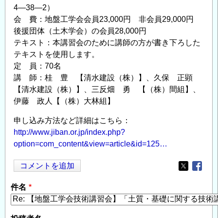
4―38―2）
会 費：地盤工学会会員23,000円 非会員29,000円
後援団体（土木学会）の会員28,000円
テキスト：本講習会のために講師の方が書き下ろした
テキストを使用します。
定 員：70名
講 師：桂 豊 【清水建設（株）】、久保 正顕
【清水建設（株）】、三反畑 勇 【（株）間組】、
伊藤 政人【（株）大林組】
申し込み方法など詳細はこちら：
http://www.jiban.or.jp/index.php?
option=com_content&view=article&id=125…
コメントを追加
Opens in
Opens
件名