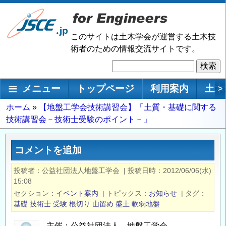
メ
イ
ン
このサイトは土木学会が運営する土木技
コ
術者のための情報交流サイトです。
ン
検
テ
索
ン
メインナビゲーション
メニュー
トップページ
利用案内
土木
>
ツ
に
パ
ホーム
【地盤工学会技術講習会】「土質・基礎に関する
移
技術講習会－技術士受験のポイント－」
ン
動
く
ず
コメントを追加
投稿者
公益社団法人地盤工学会
|
投稿日時
2012/06/06(水)
15:08
セクション
イベント案内
|
トピックス
お知らせ
|
タグ
基礎
技術士
受験
根切り
山留め
盛土
軟弱地盤
主催：公益社団法人 地盤工学会