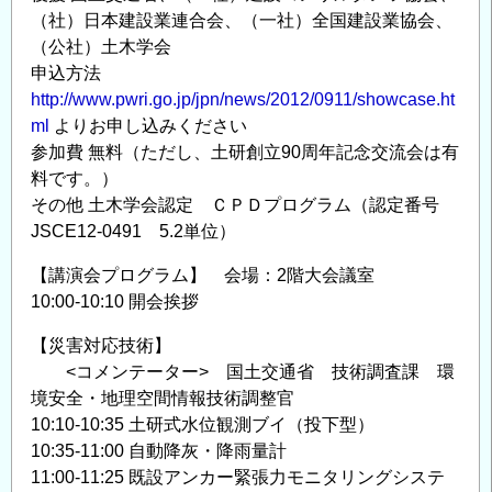
（社）日本建設業連合会、（一社）全国建設業協会、
（公社）土木学会
申込方法
http://www.pwri.go.jp/jpn/news/2012/0911/showcase.ht
ml
よりお申し込みください
参加費 無料（ただし、土研創立90周年記念交流会は有
料です。）
その他 土木学会認定 ＣＰＤプログラム（認定番号
JSCE12-0491 5.2単位）
【講演会プログラム】 会場：2階大会議室
10:00-10:10 開会挨拶
【災害対応技術】
<コメンテーター> 国土交通省 技術調査課 環
境安全・地理空間情報技術調整官
10:10-10:35 土研式水位観測ブイ（投下型）
10:35-11:00 自動降灰・降雨量計
11:00-11:25 既設アンカー緊張力モニタリングシステ