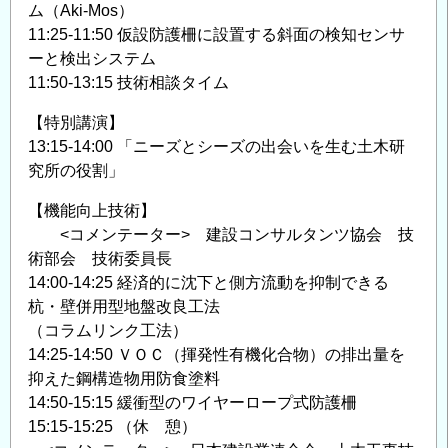
ム（Aki-Mos）
11:25-11:50 仮設防護柵に設置する斜面の検知センサ
ーと検出システム
11:50-13:15 技術相談タイム
【特別講演】
13:15-14:00 「ニーズとシーズの出会いを生む土木研
究所の役割」
【機能向上技術】
<コメンテーター> 建設コンサルタンツ協会 技
術部会 技術委員長
14:00-14:25 経済的に沈下と側方流動を抑制できる
杭・壁併用型地盤改良工法
（コラムリンク工法）
14:25-14:50 ＶＯＣ（揮発性有機化合物）の排出量を
抑えた鋼構造物用防食塗料
14:50-15:15 緩衝型のワイヤーロープ式防護柵
15:15-15:25 （休 憩）