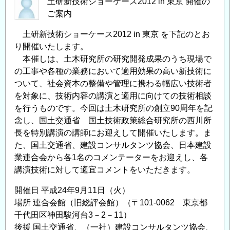
土研新技術ショーケース2012 in 東京 開催の
ご案内
土研新技術ショーケース2012 in 東京 を下記のとお
り開催いたします。
本催しは、土木研究所の研究開発成果のうち現場で
の工事や各種の業務において適用効果の高い新技術に
ついて、社会資本の整備や管理に携わる幅広い技術者
を対象に、技術内容の講演と適用に向けての技術相談
を行うものです。今回は土木研究所の創立90周年を記
念し、国土交通省 国土技術政策総合研究所の西川所
長を特別講演の講師にお迎えして開催いたします。ま
た、国土交通省、建設コンサルタンツ協会、日本建設
業連合会から各1名のコメンテーターをお迎えし、各
講演技術に対して適宜コメントをいただきます。
開催日 平成24年9月11日（火）
場所 連合会館（旧総評会館）（〒101-0062 東京都
千代田区神田駿河台3－2－11）
後援 国土交通省、（一社）建設コンサルタンツ協会、