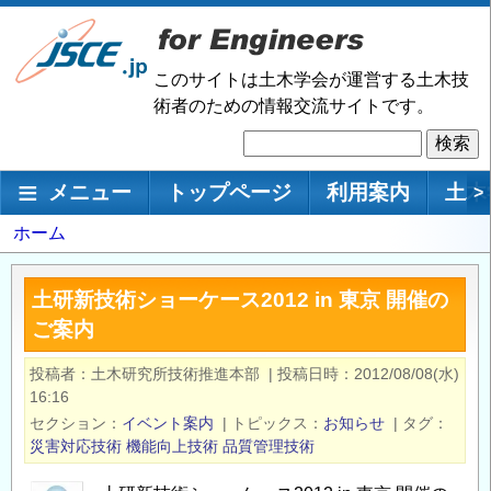
メ
イ
ン
このサイトは土木学会が運営する土木技
コ
術者のための情報交流サイトです。
ン
検
テ
索
ン
メインナビゲーション
メニュー
トップページ
利用案内
土木
>
ツ
に
パ
ホーム
移
ン
動
く
土研新技術ショーケース2012 in 東京 開催の
ず
ご案内
投稿者
土木研究所技術推進本部
|
投稿日時
2012/08/08(水)
16:16
セクション
イベント案内
|
トピックス
お知らせ
|
タグ
災害対応技術
機能向上技術
品質管理技術