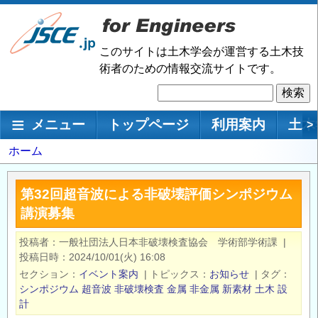
メ
イ
ン
このサイトは土木学会が運営する土木技
コ
術者のための情報交流サイトです。
ン
検
テ
索
ン
メインナビゲーション
メニュー
トップページ
利用案内
土木
>
ツ
に
パ
ホーム
移
ン
動
く
第32回超音波による非破壊評価シンポジウム
ず
講演募集
投稿者
一般社団法人日本非破壊検査協会 学術部学術課
|
投稿日時
2024/10/01(火) 16:08
セクション
イベント案内
|
トピックス
お知らせ
|
タグ
シンポジウム
超音波
非破壊検査
金属
非金属
新素材
土木
設
計