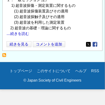
1) 超音波探傷・測定装置に関するもの
(1) 超音波探傷装置及びその適用
(2) 超音波探触子及びその適用
(3) 超音波を利用した測定装置
2) 超音波の基礎・理論に関するもの
....続きを読む
第
続きを見る
コメントを追加
Opens in
Opens
32
回
超
音
Secondary
トップページ
このサイトについて
ヘルプ
RSS
波
menu
に
© Japan Society of Civil Engineers
よ
る
非
破