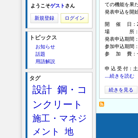
ての機能を果
ようこそ
ゲスト
さん
発表申込を開
新規登録
ログイン
開 催 日：20
場 所：函館市
トピックス
発表申込期間：20
参加申込期間：2
お知らせ
参 加 費：一般：
話題
※括弧
用語解説
申 込 受 付
....続きを読む
タグ
設計
鋼・コ
第
続きを見る
28
ンクリート
回
地
施工・マネジ
下
Secondary
水・
メント
地
menu
土