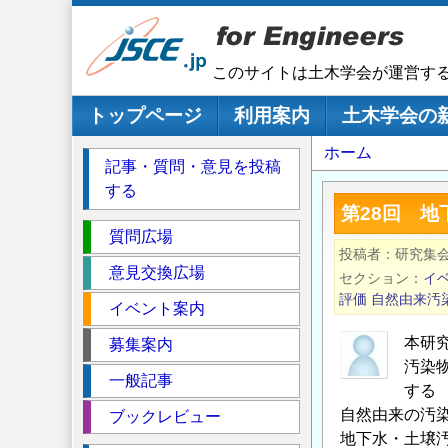
メ
イ
ン
このサイトは土木学会が運営す
コ
ン
メインナビゲーション
トップページ
利用案内
土木学会の
テ
パ
ホーム
ン
記事・質問・意見を投稿
ツ
ン
する
に
く
第28回 
移
セ
ず
質問広場
動
投稿者
研究集
ク
意見交換広場
セクション
イ
シ
評価
自然由来汚
イベント案内
ョ
ン
本研
募集案内
汚染
一般記事
する
自然由来の汚
ブックレビュー
地下水・土壌