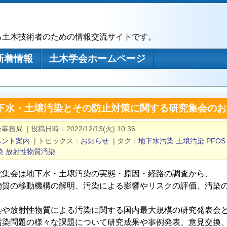
る土木技術者のための情報交流サイトです。
新着情報
土木学会ホームページ
地下水・土壌汚染とその防止対策に関する研究集会のお
会事務局
|
投稿日時
2022/12/13(火) 10:36
ベント案内
|
トピックス
お知らせ
|
タグ
地下水汚染
土壌汚染
PFOS
染
放射性物質汚染
究集会は地下水・土壌汚染の実態・原因・経路の調査から、
物質の移動機構の解明、汚染による影響やリスクの評価、汚染
染や放射性物質による汚染に関する国内最大規模の研究発表会
汚染問題の様々な課題について研究成果や事例発表、意見交換