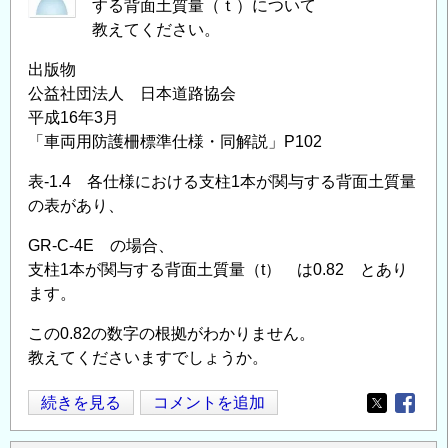
する背面土質量（ｔ）について
教えてください。
出版物
公益社団法人 日本道路協会
平成16年3月
「車両用防護柵標準仕様・同解説」P102
表-1.4 各仕様における支柱1本が関与する背面土質量
の表があり、
GR-C-4E の場合、
支柱1本が関与する背面土質量（t） は0.82 とあり
ます。
この0.82の数字の根拠がわかりません。
教えてくださいますでしょうか。
車
続きを見る
コメントを追加
Opens in
Opens
両