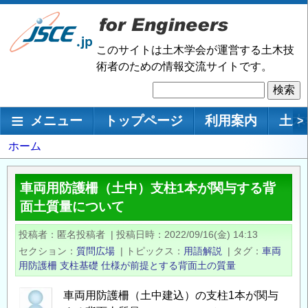
メ
イ
ン
このサイトは土木学会が運営する土木技
コ
術者のための情報交流サイトです。
ン
検
テ
索
ン
メインナビゲーション
メニュー
トップページ
利用案内
土木
>
ツ
に
パ
ホーム
移
ン
動
く
車両用防護柵（土中）支柱1本が関与する背
ず
面土質量について
投稿者
匿名投稿者
|
投稿日時
2022/09/16(金) 14:13
セクション
質問広場
|
トピックス
用語解説
|
タグ
車両
用防護柵
支柱基礎
仕様が前提とする背面土の質量
車両用防護柵（土中建込）の支柱1本が関与