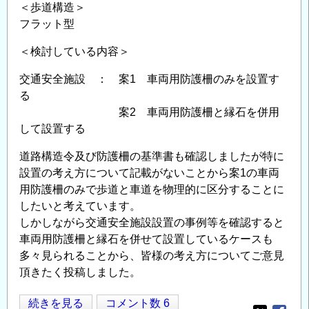
質
＜歩道構造＞
量
フラット型
に
＜検討している内容＞
つ
い
交通安全施設 ： 案1 車両用防護柵のみを設置す
て
る
の
案2 車両用防護柵と縁石を併用
して設置する
道路構造令及び防護柵の基準書も確認しましたが特に
設置の考え方について記載がないことから案1の車両
用防護柵のみで歩道と車道を物理的に区分することに
したいと考えています。
しかしながら交通安全施設設置の事例等を確認すると
車両用防護柵と縁石を併せて設置しているケースも
多々見られることから、皆様の考え方についてご意見
頂きたく投稿しました。
交
続きを見る
コメント数 6