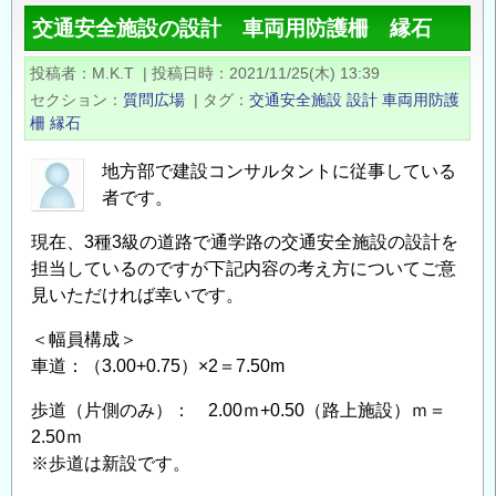
用
交通安全施設の設計 車両用防護柵 縁石
防
護
投稿者
M.K.T
|
投稿日時
2021/11/25(木) 13:39
柵
セクション
質問広場
|
タグ
交通安全施設
設計
車両用防護
（土
柵
縁石
中）
支
地方部で建設コンサルタントに従事している
者です。
柱
1
現在、3種3級の道路で通学路の交通安全施設の設計を
本
担当しているのですが下記内容の考え方についてご意
が
見いただければ幸いです。
関
与
＜幅員構成＞
す
車道：（3.00+0.75）×2＝7.50m
る
歩道（片側のみ）： 2.00ｍ+0.50（路上施設）ｍ＝
背
2.50ｍ
面
※歩道は新設です。
土