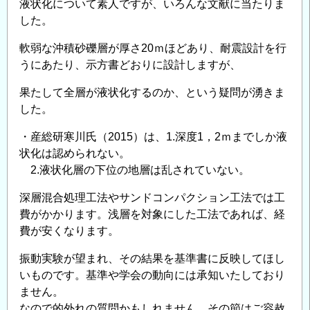
液状化について素人ですが、いろんな文献に当たりま
した。
軟弱な沖積砂礫層が厚さ20ｍほどあり、耐震設計を行
うにあたり、示方書どおりに設計しますが、
果たして全層が液状化するのか、という疑問が湧きま
した。
・産総研寒川氏（2015）は、1.深度1，2ｍまでしか液
状化は認められない。
2.液状化層の下位の地層は乱されていない。
深層混合処理工法やサンドコンパクション工法では工
費がかかります。浅層を対象にした工法であれば、経
費が安くなります。
振動実験が望まれ、その結果を基準書に反映してほし
いものです。基準や学会の動向には承知いたしており
ません。
なので的外れの質問かもしれません。その節はご容赦