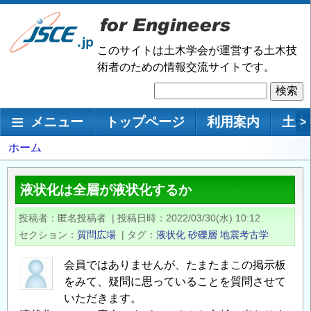
メ
イ
ン
このサイトは土木学会が運営する土木技
コ
術者のための情報交流サイトです。
ン
検
テ
索
ン
メインナビゲーション
メニュー
トップページ
利用案内
土木
>
ツ
に
パ
ホーム
移
ン
動
く
液状化は全層が液状化するか
ず
投稿者
匿名投稿者
|
投稿日時
2022/03/30(水) 10:12
セクション
質問広場
|
タグ
液状化
砂礫層
地震考古学
会員ではありませんが、たまたまこの掲示板
をみて、疑問に思っていることを質問させて
いただきます。