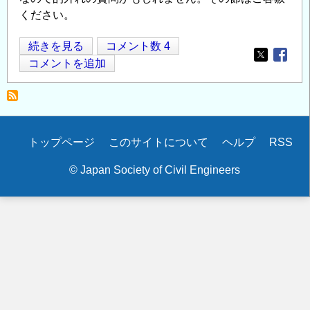
ください。
液
続きを見る
コメント数 4
Opens in
Opens
状
コメントを追加
化
は
全
層
Secondary
トップページ
このサイトについて
ヘルプ
RSS
が
menu
液
© Japan Society of Civil Engineers
状
化
す
る
か
の