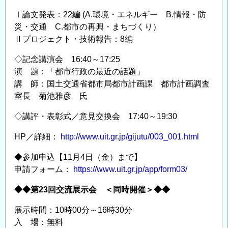
Ⅰ論文発表：22編 (A.環境・エネルギー B.情報・防
災・交通 C.都市の再興・まちづくり）
Ⅱプロジェクト・技術報告：8編
◇記念講演会 16:40～17:25
演 題：「都市行政の最近の話題」
講 師：国土交通省都市局都市計画課 都市計画調査
室長 菊池雅彦 氏
◇講評・表彰式／意見交換会 17:40～19:30
HP／詳細：
http://www.uit.gr.jp/gijutu/003_001.html
◆参加申込【11月4日（金）まで】
申請フォーム：
https://www.uit.gr.jp/app/form03/
◆◆第23回交流展示会 ＜同時開催＞◆◆
展示時間：10時00分～16時30分
入 場：無料