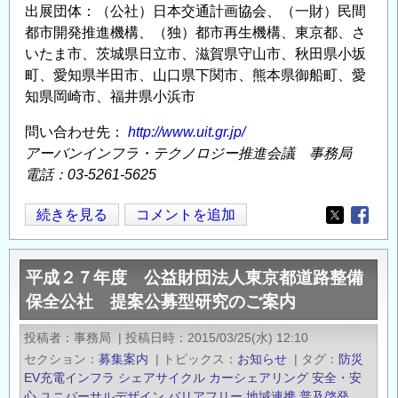
出展団体：（公社）日本交通計画協会、（一財）民間
都市開発推進機構、（独）都市再生機構、東京都、さ
いたま市、茨城県日立市、滋賀県守山市、秋田県小坂
町、愛知県半田市、山口県下関市、熊本県御船町、愛
知県岡崎市、福井県小浜市
問い合わせ先：
http://www.uit.gr.jp/
アーバンインフラ・テクノロジー推進会議 事務局
電話：03-5261-5625
◆【１
続きを見る
コメントを追加
Opens in
Opens
１
月
平成２７年度 公益財団法人東京都道路整備
１
保全公社 提案公募型研究のご案内
０
日】
投稿者
事務局
|
投稿日時
2015/03/25(水) 12:10
第
セクション
募集案内
|
トピックス
お知らせ
|
タグ
防災
28
EV充電インフラ
シェアサイクル
カーシェアリング
安全・安
回
心
ユニバーサルデザイン
バリアフリー
地域連携
普及啓発