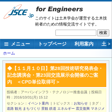
メ
イ
ン
このサイトは土木学会が運営する土木技
コ
術者のための情報交流サイトです。
ン
検
テ
索
ン
メインナビゲーション
メニュー
トップページ
利用案内
土木
>
ツ
に
パ
ホーム
移
ン
動
く
◆【１１月１０日】第28回技術研究発表会・
ず
記念講演会・第23回交流展示会開催のご案
内 ＜CPD単位取得可＞
投稿者
アーバンインフラ・テクノロジー推進会議
|
投稿日
時
2016/10/31(月) 15:12
セクション
イベント案内
|
トピックス
お知らせ
|
タグ
道路
観光
まちづくり
景観
鉄道
エネルギー
震災復興
マネジメ