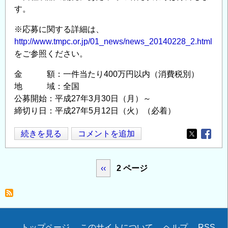
す。
※応募に関する詳細は、
http://www.tmpc.or.jp/01_news/news_20140228_2.html
をご参照ください。
金 額：一件当たり400万円以内（消費税別）
地 域：全国
公募開始：平成27年3月30日（月）～
締切り日：平成27年5月12日（火）（必着）
平
続きを見る
コメントを追加
Opens in
Opens
成
２
ペ
前
‹‹
2 ページ
７
ー
年
ジ
ペ
度
送
ー
公
り
益
トップページ
このサイトについて
ヘルプ
RSS