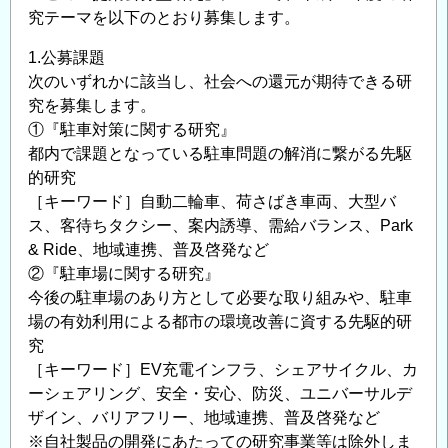
究テーマを以下のとおり募集します。
示
会
1.公募課題
開
次のいずれかに該当し、社会への還元が期待できる研
催
究を募集します。
の
①『駐車対策に関する研究』
ご
都内で課題となっている駐車問題の解消に繋がる先駆
案
的研究
内
［キーワード］自動二輪車、荷さばき車両、大型バ
＜
ス、客待ちタクシー、案内誘導、需給バランス、Park
CPD
& Ride、地域連携、普及啓発など
単
②『駐車場に関する研究』
位
今後の駐車場のあり方として必要な取り組みや、駐車
取
場の有効利用による都市の環境改善に資する先駆的研
究
得
［キーワード］EV充電インフラ、シェアサイクル、カ
可
ーシェアリング、安全・安心、防災、ユニバーサルデ
＞
ザイン、バリアフリー、地域連携、普及啓発など
の
※自社製品の開発にあたっての研究事業等は除外しま