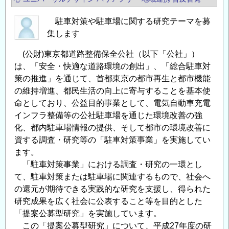
技
駐車対策や駐車場に関する研究テーマを募
術
集します
研
究
(公財)東京都道路整備保全公社（以下「公社」）
発
は、「安全・快適な道路環境の創出」、「総合駐車対
表
策の推進」を通じて、首都東京の都市再生と都市機能
会・
の維持増進、都民生活の向上に寄与することを基本使
記
命としており、公益目的事業として、電気自動車充電
念
インフラ整備等の公社駐車場を通じた環境改善の強
講
化、都内駐車場情報の提供、そして都市の環境改善に
演
資する調査・研究等の「駐車対策事業」を実施してい
会・
ます。
第
「駐車対策事業」における調査・研究の一環とし
23
て、駐車対策または駐車場に関連するもので、社会へ
回
の還元が期待できる実践的な研究を支援し、得られた
研究成果を広く社会に公表すること等を目的とした
交
「提案公募型研究」を実施しています。
流
この「提案公募型研究」について、平成27年度の研
展