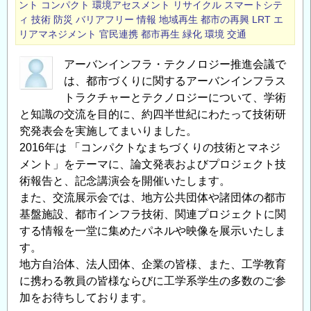
ント
コンパクト
環境アセスメント
リサイクル
スマートシテ
ィ
技術
防災
バリアフリー
情報
地域再生
都市の再興
LRT
エ
リアマネジメント
官民連携
都市再生
緑化
環境
交通
アーバンインフラ・テクノロジー推進会議で
は、都市づくりに関するアーバンインフラス
トラクチャーとテクノロジーについて、学術
と知識の交流を目的に、約四半世紀にわたって技術研
究発表会を実施してまいりました。
2016年は 「コンパクトなまちづくりの技術とマネジ
メント」をテーマに、論文発表およびプロジェクト技
術報告と、記念講演会を開催いたします。
また、交流展示会では、地方公共団体や諸団体の都市
基盤施設、都市インフラ技術、関連プロジェクトに関
する情報を一堂に集めたパネルや映像を展示いたしま
す。
地方自治体、法人団体、企業の皆様、また、工学教育
に携わる教員の皆様ならびに工学系学生の多数のご参
加をお待ちしております。