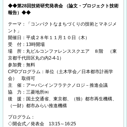
◆◆第28回技術研究発表会 （論文・プロジェクト技術
報告）◆◆
テーマ：「コンパクトなまちづくりの技術とマネジメ
ント」
開催日：平成２８年１１月１０日（木）
受 付：13時開場
場 所：丸ビルコンファレンススクエア ８階 （東
京都千代田区丸の内2-4-1）
参加費：無料
CPDプログラム：単位（土木学会／日本都市計画学
会） 取得可
主 催：アーバンインフラテクノロジ－推進会議
協 力：三菱地所㈱
後 援：国土交通省、東京都、（独）都市再生機構、
（一財）都市みらい推進機構
プログラム：
◇開会式／発表会 13:15～16:25