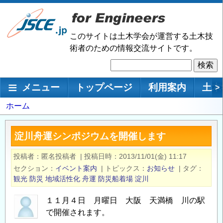
メ
イ
ン
このサイトは土木学会が運営する土木技
コ
術者のための情報交流サイトです。
ン
検
テ
索
ン
メインナビゲーション
メニュー
トップページ
利用案内
土木
>
ツ
に
パ
ホーム
移
ン
動
く
淀川舟運シンポジウムを開催します
ず
投稿者
匿名投稿者
|
投稿日時
2013/11/01(金) 11:17
セクション
イベント案内
|
トピックス
お知らせ
|
タグ
観光
防災
地域活性化
舟運
防災船着場
淀川
１１月４日 月曜日 大阪 天満橋 川の駅
で開催されます。