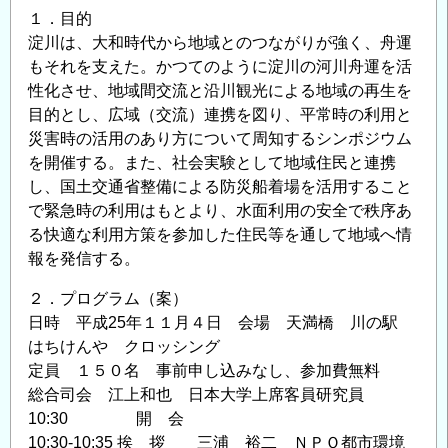
１．目的
淀川は、大和時代から地域とのつながりが強く、舟運
もそれを支えた。かつてのように淀川の河川舟運を活
性化させ、地域間交流と沿川観光による地域の再生を
目的とし、広域（交流）連携を図り、平常時の利用と
災害時の活用のあり方について周知するシンポジウム
を開催する。また、社会実験として地域住民と連携
し、国土交通省整備による防災船着場を活用すること
で緊急時の利用はもとより、水面利用の安全で秩序あ
る快適な利用方策を参加した住民等を通して地域へ情
報を発信する。
２．プログラム（案）
日時 平成25年１１月４日 会場 天満橋 川の駅
はちけんや クロッシング
定員 １５０名 事前申し込みなし、参加費無料
総合司会 江上和也 日本大学上席客員研究員
10:30 開 会
10:30-10:35 挨 拶 三浦 裕二 ＮＰＯ都市環境