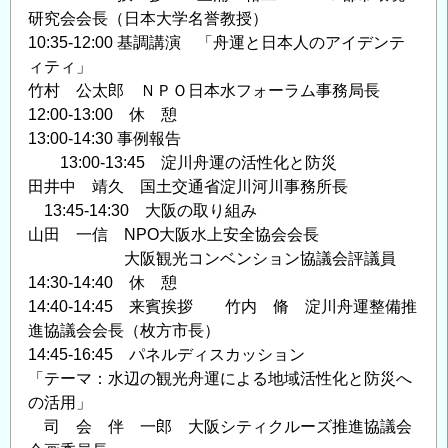
研究会会長（日本大学名誉教授）
10:35-12:00 基調講演 「舟運と日本人のアイデンテ
ィティ」
竹村 公太郎 ＮＰＯ日本水フォーラム事務局長
12:00-13:00 休 憩
13:00-14:30 事例報告
13:00-13:45 淀川舟運の活性化と防災
田井中 靖久 国土交通省淀川河川事務所長
13:45-14:30 大阪の取り組み
山田 一信 NPO大阪水上安全協会会長
大阪観光コンベンション協議会評議員
14:30-14:40 休 憩
14:40-14:45 来賓挨拶 竹内 脩 淀川舟運整備推
進協議会会長（枚方市長）
14:45-16:45 パネルディスカッション
「テーマ：水辺の観光舟運による地域活性化と防災へ
の活用」
司 会 伴 一郎 大阪シティクルーズ推進協議会