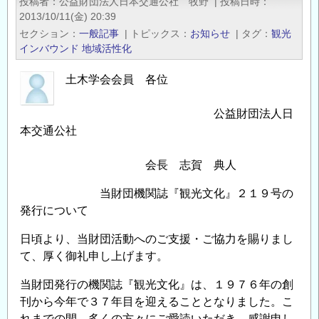
投稿者
公益財団法人日本交通公社 牧野
|
投稿日時
ポ
2013/10/11(金) 20:39
ジ
セクション
一般記事
|
トピックス
お知らせ
|
タグ
観光
ウ
インバウンド
地域活性化
ム
土木学会会員 各位
を
開
公益財団法人日
催
本交通公社
し
ま
会長 志賀 典人
す
の
当財団機関誌『観光文化』２１９号の
発行について
日頃より、当財団活動へのご支援・ご協力を賜りまし
て、厚く御礼申し上げます。
当財団発行の機関誌『観光文化』は、１９７６年の創
刊から今年で３７年目を迎えることとなりました。こ
れまでの間、多くの方々にご愛読いただき、感謝申し