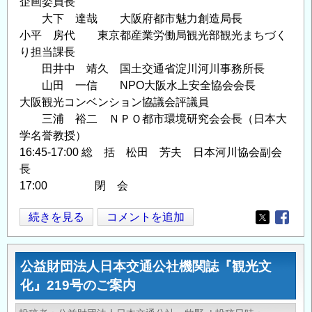
企画委員長
大下 達哉 大阪府都市魅力創造局長
小平 房代 東京都産業労働局観光部観光まちづく
り担当課長
田井中 靖久 国土交通省淀川河川事務所長
山田 一信 NPO大阪水上安全協会会長
大阪観光コンベンション協議会評議員
三浦 裕二 ＮＰＯ都市環境研究会会長（日本大
学名誉教授）
16:45-17:00 総 括 松田 芳夫 日本河川協会副会
長
17:00 閉 会
淀
続きを見る
コメントを追加
Opens in
Opens
川
舟
公益財団法人日本交通公社機関誌『観光文
運
化』219号のご案内
シ
ン