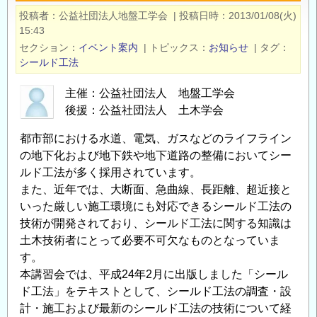
法
投稿者
公益社団法人地盤工学会
|
投稿日時
2013/01/08(火)
に
15:43
必
セクション
イベント案内
|
トピックス
お知らせ
|
タグ
要
シールド工法
な
主催：公益社団法人 地盤工学会
施
後援：公益社団法人 土木学会
工
管
都市部における水道、電気、ガスなどのライフライン
理、
の地下化および地下鉄や地下道路の整備においてシー
地
ルド工法が多く採用されています。
盤
また、近年では、大断面、急曲線、長距離、超近接と
の
いった厳しい施工環境にも対応できるシールド工法の
沈
技術が開発されており、シールド工法に関する知識は
下・
土木技術者にとって必要不可欠なものとなっていま
変
す。
状
本講習会では、平成24年2月に出版しました「シール
に
ド工法」をテキストとして、シールド工法の調査・設
計・施工および最新のシールド工法の技術について経
関