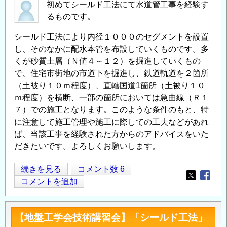
初めてシールド工法にて水道管工事を経験す
るものです。
シールド工法により内径１０００のセグメントを設置
し、そのなかに配水本管を布設していくものです。多
くが砂質土層（Ｎ値４～１２）を掘進していくもの
で、住宅市街地の市道下を掘進し、鉄道軌道を２箇所
（土被り１０ｍ程度）、直轄国道1箇所（土被り１０
ｍ程度）を横断、一部の箇所においては急曲線（Ｒ１
７）での施工となります。このような条件のもと、特
に注意して施工管理や施工に際しての工夫などがあれ
ば、当該工事を経験された方からのアドバイスをいた
だきたいです。よろしくお願いします。
シ
続きを見る
コメント数 6
Opens in
Opens
ー
コメントを追加
ル
ド
【地盤工学会技術講習会】「シールド工法」
工