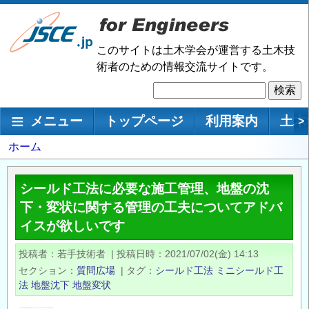
メ
イ
ン
このサイトは土木学会が運営する土木技
コ
術者のための情報交流サイトです。
ン
検
テ
索
ン
メインナビゲーション
メニュー
トップページ
利用案内
土木
>
ツ
に
パ
ホーム
移
ン
動
く
シールド工法に必要な施工管理、地盤の沈
ず
下・変状に関する管理の工夫についてアドバ
イスが欲しいです
投稿者
若手技術者
|
投稿日時
2021/07/02(金) 14:13
セクション
質問広場
|
タグ
シールド工法
ミニシールド工
法
地盤沈下
地盤変状