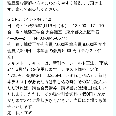
験豊富な講師の方々にわかりやすく解説して頂きま
す
す。奮って御参加ください。
る
管
G-CPDポイント数：4.0
理
日 時：平成25年1月16日（水） 13：00～17：10
の
会 場：地盤工学会 大会議室（東京都文京区千石
工
4―38―2， Tel 03-3946-8677）
夫
会 費：地盤工学会会員 7,000円 非会員 9,000円 学生
に
会員 2,000円 土木学会の会員 8,000円（テキスト代
つ
別）
い
テキスト：テキストは、新刊本「シールド工法」(平成
て
24年2月発行)を使用します（テキスト価格：定価
ア
4,725円、会員特価 3,255円、いずれも税込）。新刊
ド
本テキストが必要な方は申し込み時にその旨ご記入い
バ
ただければ、講習会受講券・請求書とは別にお送りい
イ
たします。ただし、その場合別途送料（450円）がか
かりますのでご承知おきください。当日に会場でも販
ス
売いたします。
が
定 員：70名
欲