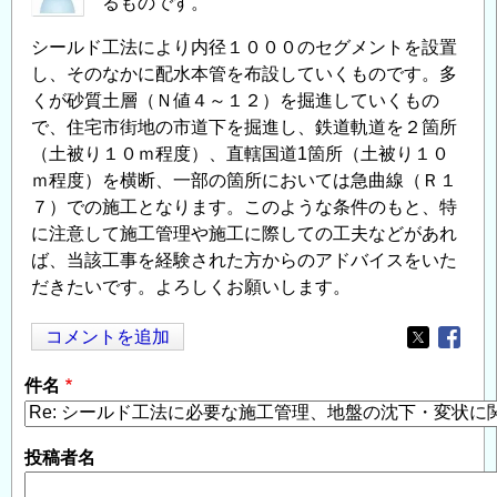
るものです。
シールド工法により内径１０００のセグメントを設置
し、そのなかに配水本管を布設していくものです。多
くが砂質土層（Ｎ値４～１２）を掘進していくもの
で、住宅市街地の市道下を掘進し、鉄道軌道を２箇所
（土被り１０ｍ程度）、直轄国道1箇所（土被り１０
ｍ程度）を横断、一部の箇所においては急曲線（Ｒ１
７）での施工となります。このような条件のもと、特
に注意して施工管理や施工に際しての工夫などがあれ
ば、当該工事を経験された方からのアドバイスをいた
だきたいです。よろしくお願いします。
コメントを追加
Opens in
Opens
件名
投稿者名