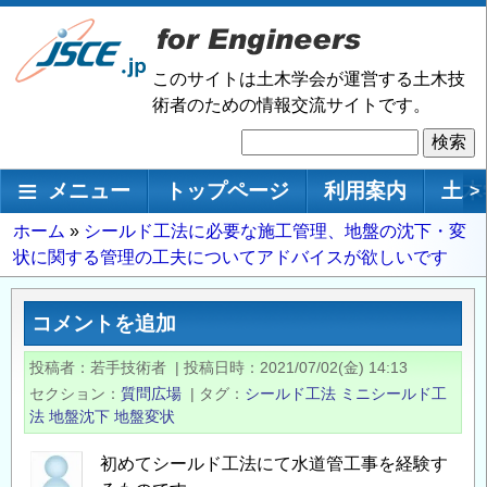
メ
イ
ン
このサイトは土木学会が運営する土木技
コ
術者のための情報交流サイトです。
ン
検
テ
索
ン
メインナビゲーション
メニュー
トップページ
利用案内
土木
>
ツ
に
パ
ホーム
シールド工法に必要な施工管理、地盤の沈下・変
移
状に関する管理の工夫についてアドバイスが欲しいです
ン
動
く
ず
コメントを追加
投稿者
若手技術者
|
投稿日時
2021/07/02(金) 14:13
セクション
質問広場
|
タグ
シールド工法
ミニシールド工
法
地盤沈下
地盤変状
初めてシールド工法にて水道管工事を経験す