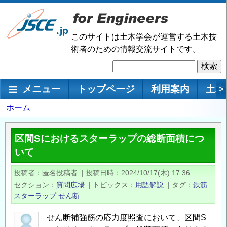
メ
イ
ン
このサイトは土木学会が運営する土木技
コ
術者のための情報交流サイトです。
ン
検
テ
索
ン
メインナビゲーション
メニュー
トップページ
利用案内
土木
>
ツ
に
パ
ホーム
移
ン
動
く
区間Sにおけるスターラップの総断面積につ
ず
いて
投稿者
匿名投稿者
|
投稿日時
2024/10/17(木) 17:36
セクション
質問広場
|
トピックス
用語解説
|
タグ
鉄筋
スターラップ
せん断
せん断補強筋の応力度照査において、区間S