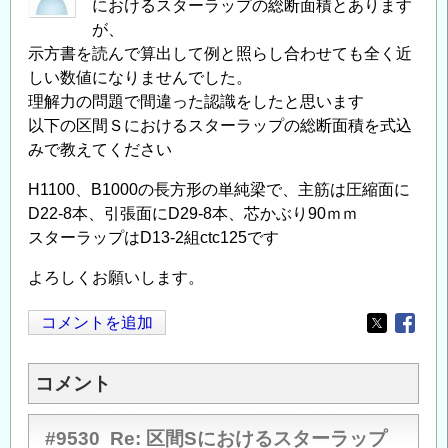
におけるスターラップの総断面積とあります
が、
示方書を読んで算出して例と照らし合わせても全く近
しい数値になりませんでした。
理解力の問題で間違った認識をしたと思います
以下の区間Ｓにおけるスターラップの総断面積を式込
みで教えてください
H1100、B1000の長方形の単純梁で、主筋は圧縮面に
D22-8本、引張面にD29-8本、芯かぶり90ｍｍ
スターラップはD13-2組ctc125です
よろしくお願いします。
コメントを追加
Opens in
Opens
コメント
#9530
Re: 区間Sにおけるスターラップ