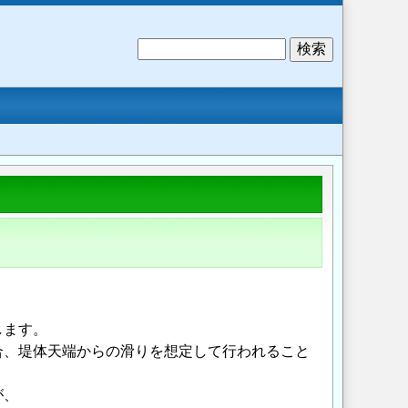
検
索
します。
合、堤体天端からの滑りを想定して行われること
が、