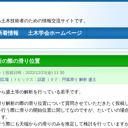
る土木技術者のための情報交流サイトです。
新着情報
土木学会ホームページ
析の際の滑り位置
ル
|
投稿日時
2022/12/23(金) 11:30
問広場
|
トピックス
話題
|
タグ
円弧滑り
解析
盛土
から盛土等の解析を行っている若手です。
滑り解析の際の滑り位置について質問させていただきたく投稿
を行う際に滑りの開始位置に関してなのですが、たいていの場
ます。
行う際にも天端からの滑りのみを推定して検討を行っています