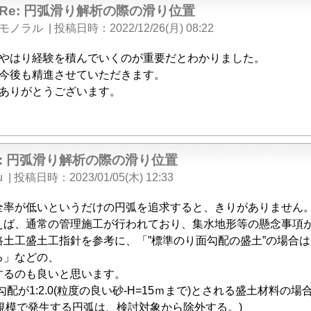
Re: 円弧滑り解析の際の滑り位置
モノラル
|
投稿日時
2022/12/26(月) 08:22
やはり経験を積んでいくのが重要だとわかりました。
今後も精進させていただきます。
ありがとうございます。
e: 円弧滑り解析の際の滑り位置
u
|
投稿日時
2023/01/05(木) 12:33
全率が低いというだけの円弧を追求すると、きりがありません
えば、通常の管理施工が行われており、集水地形等の懸念事項
路土工盛土工指針を参考に、「”標準のり面勾配の盛土”の場合
る」などの、
するのも良いと思います。
勾配が1:2.0(粒度の良い砂-H=15ｍまで)とされる盛土材料の場
の規模で発生する円弧は、検討対象から除外する。)