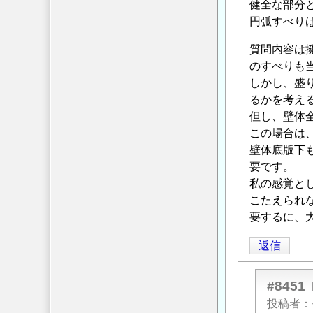
健全な部分
円弧すべり
質問内容は
のすべりも
しかし、盛
るかを考え
但し、壁体
この場合は
壁体底版下
要です。
私の感覚と
こたえられ
要するに、
返信
#8451
投稿者