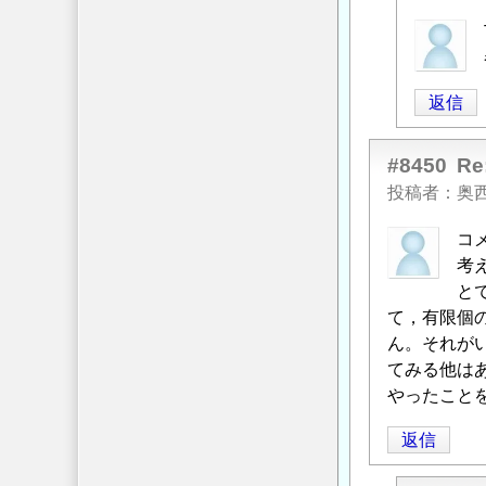
匿
名
投
返信
稿
者
に
#8450
R
よ
投稿者
奥
る
コ
「
Re:
考
円
と
弧
て，有限個
滑
ん。それが
り
てみる他は
解
やったこと
析
の
返信
際
の