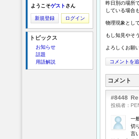
昨日別の場所
ようこそ
ゲスト
さん
している場合
新規登録
ログイン
物理現象とし
もし知見やそ
トピックス
お知らせ
よろしくお願
話題
コメントを
用語解説
コメント
#8448
R
投稿者
PE
一
切
言