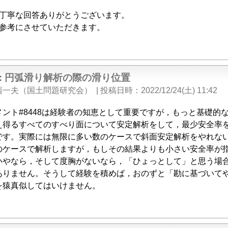
丁寧な回答ありがとうございます。
参考にさせていただきます。
e: 円弧滑り解析の際の滑り位置
西一夫（国土問題研究会）
|
投稿日時
2022/12/24(土) 11:42
メント#8448は経験者の知恵として重要ですが，もっと基礎的
え得るすべてのすべり面について安定解析をして，最少安全率
です。実際には無限に多い数のケースで斜面安定解析をやれな
のケースで解析しますが，もしその結果よりも小さい安全率が
いやなら，そして度胸がないなら，「ひょっとして」と思う場
ありません。そうして経験を積めば，おのずと「勘に基づいて
を猿真似してはいけません。