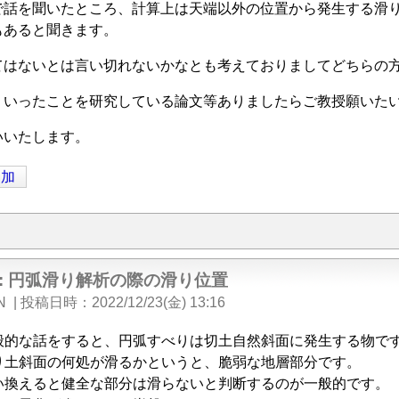
で話を聞いたところ、計算上は天端以外の位置から発生する滑
もあると聞きます。
てはないとは言い切れないかなとも考えておりましてどちらの
ういったことを研究している論文等ありましたらご教授願いた
いいたします。
追加
e: 円弧滑り解析の際の滑り位置
N
|
投稿日時
2022/12/23(金) 13:16
般的な話をすると、円弧すべりは切土自然斜面に発生する物で
り土斜面の何処が滑るかというと、脆弱な地層部分です。
い換えると健全な部分は滑らないと判断するのが一般的です。