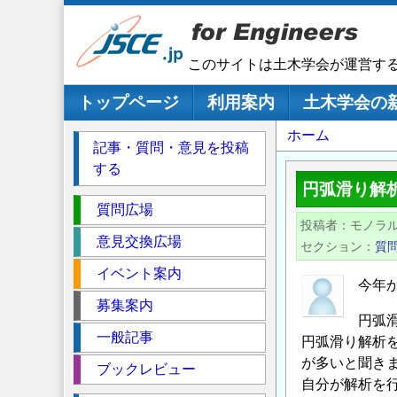
メ
イ
ン
このサイトは土木学会が運営す
コ
ン
メインナビゲーション
トップページ
利用案内
土木学会の
テ
パ
ホーム
ン
記事・質問・意見を投稿
ツ
ン
する
に
く
円弧滑り解
移
セ
ず
質問広場
動
投稿者
モノラ
ク
意見交換広場
セクション
質
シ
イベント案内
ョ
今年
ン
募集案内
円弧
一般記事
円弧滑り解析
が多いと聞き
ブックレビュー
自分が解析を