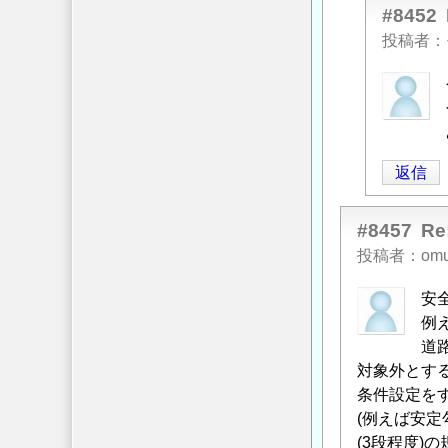
滑
#8452
り
投稿者
位
匿
置
」
名
へ
投
の
稿
返
返信
者
信
に
よ
#8457
R
る
投稿者
om
「
Re:
安
円
例
弧
道
滑
対象外とす
り
条件設定を
解
(例えば安定
析
(3段程度)
の