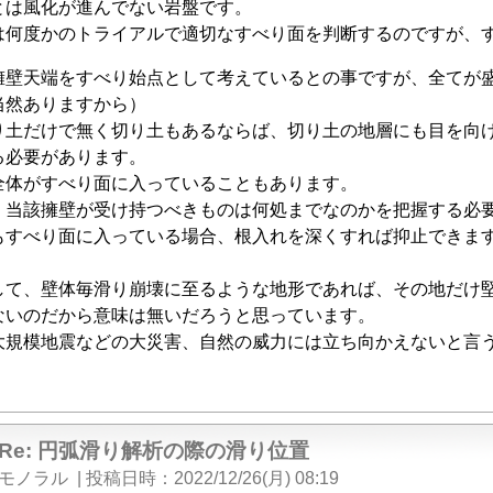
とは風化が進んでない岩盤です。
は何度かのトライアルで適切なすべり面を判断するのですが、
擁壁天端をすべり始点として考えているとの事ですが、全てが盛
当然ありますから）
り土だけで無く切り土もあるならば、切り土の地層にも目を向
る必要があります。
全体がすべり面に入っていることもあります。
、当該擁壁が受け持つべきものは何処までなのかを把握する必
もすべり面に入っている場合、根入れを深くすれば抑止できま
して、壁体毎滑り崩壊に至るような地形であれば、その地だけ
ないのだから意味は無いだろうと思っています。
大規模地震などの大災害、自然の威力には立ち向かえないと言
Re: 円弧滑り解析の際の滑り位置
モノラル
|
投稿日時
2022/12/26(月) 08:19