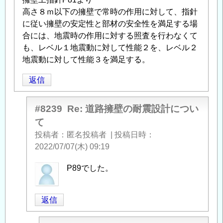
高さ８ｍ以下の擁壁で常時の作用に対して、指針
に従い擁壁の安定性と部材の安全性を満足する場
合には、地震時の作用に対する照査を行わなくて
も、レベル１地震動に対して性能２を、レベル２
地震動に対して性能３を満足する。
返信
#8239
Re: 道路擁壁の耐震設計につい
て
投稿者
匿名投稿者
|
投稿日時
2022/07/07(木) 09:19
匿
P89でした。
名
投
返信
稿
者