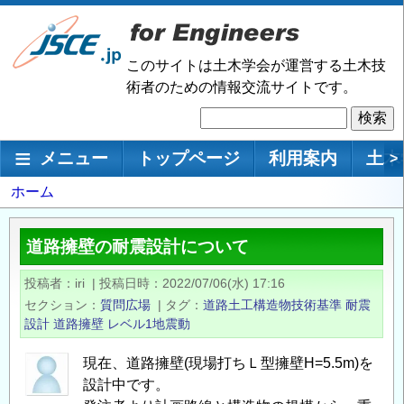
メ
イ
ン
このサイトは土木学会が運営する土木技
コ
術者のための情報交流サイトです。
ン
検
テ
索
ン
メインナビゲーション
メニュー
トップページ
利用案内
土木
>
ツ
に
パ
ホーム
移
ン
動
く
道路擁壁の耐震設計について
ず
投稿者
iri
|
投稿日時
2022/07/06(水) 17:16
セクション
質問広場
|
タグ
道路土工構造物技術基準
耐震
設計
道路擁壁
レベル1地震動
現在、道路擁壁(現場打ちＬ型擁壁H=5.5m)を
設計中です。