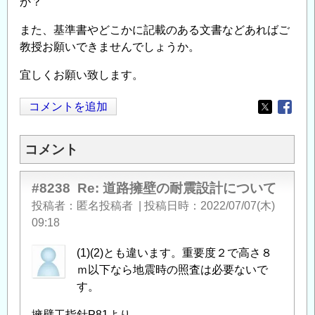
か？
また、基準書やどこかに記載のある文書などあればご
教授お願いできませんでしょうか。
宜しくお願い致します。
コメントを追加
Opens in
Opens
コメント
#8238
Re: 道路擁壁の耐震設計について
投稿者
匿名投稿者
|
投稿日時
2022/07/07(木)
09:18
(1)(2)とも違います。重要度２で高さ８
ｍ以下なら地震時の照査は必要ないで
す。
擁壁工指針P81より