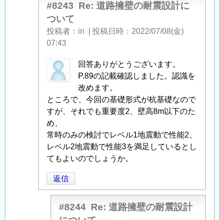
に
#8243
Re: 道路擁壁の耐震設計に
よ
ついて
る
投稿者
iri
|
投稿日時
2022/07/08(金)
「
Re:
07:43
道
路
匿
回答ありがとうございます。
擁
名
P.89の記載確認しました。認識を
壁
投
改めます。
の
稿
ところで、今回の基礎形式が杭基礎なので
耐
者
すが、それでも重要度2、壁高8m以下のた
震
に
め、
設
よ
常時のみの検討でレベル1地震動で性能2、
計
る
レベル2地震動で性能3を満足しているとし
に
「
てもよいのでしょうか。
Re:
つ
道
返信
い
路
て
」
擁
へ
壁
#8244
Re: 道路擁壁の耐震設計
の
の