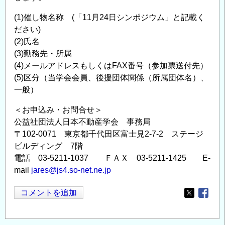
(1)催し物名称 (「11月24日シンポジウム」と記載く
ださい)
(2)氏名
(3)勤務先・所属
(4)メールアドレスもしくはFAX番号（参加票送付先）
(5)区分（当学会会員、後援団体関係（所属団体名）、
一般）
＜お申込み・お問合せ＞
公益社団法人日本不動産学会 事務局
〒102-0071 東京都千代田区富士見2-7-2 ステージ
ビルディング 7階
電話 03-5211-1037 ＦＡＸ 03-5211-1425 E-
mail
jares@js4.so-net.ne.jp
コメントを追加
Opens in
Opens