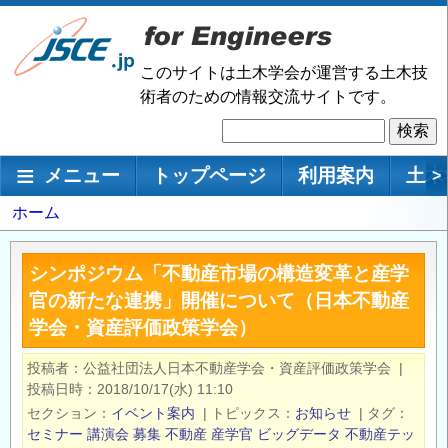
メ
イ
ン
このサイトは土木学会が運営する土木技
コ
術者のための情報交流サイトです。
ン
検
テ
索
ン
メインナビゲーション
メニュー
トップページ
利用案内
土木
>
ツ
に
パ
ホーム
移
ン
動
く
シンポジウム「不動産市場の構造変革と産学
ず
官の新たな連携」開催について（日本不動産
学会・資産評価政策学会）
投稿者
公益社団法人日本不動産学会・資産評価政策学会
|
投稿日時
2018/10/17(水) 11:10
セクション
イベント案内
|
トピックス
お知らせ
|
タグ
セミナー
講演会
募集
不動産
産学官
ビッグデータ
不動産テッ