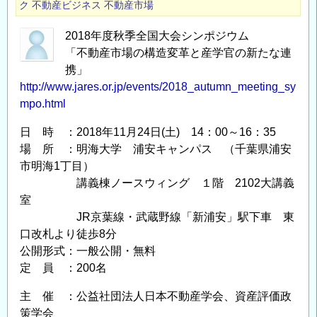
ク
不動産ビジネス
不動産市場
2018年度秋季全国大会シンポジウム
「不動産市場の構造変革と産学官の新たな連
携」
http://www.jares.or.jp/events/2018_autumn_meeting_sy
mpo.html
日 時 ：2018年11月24日(土) 14：00～16：35
場 所 ：明海大学 浦安キャンパス （千葉県浦安
市明海1丁目）
講義棟ノースウィング １階 2102大講義
室
JR京葉線・武蔵野線「新浦安」駅下車 東
口改札より徒歩8分
公開形式：一般公開・無料
定 員 ：200名
主 催 ：公益社団法人日本不動産学会、資産評価政
策学会