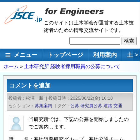
メ
イ
ン
このサイトは土木学会が運営する土木技
コ
術者のための情報交流サイトです。
ン
検
テ
索
ン
メインナビゲーション
メニュー
トップページ
利用案内
土木
>
ツ
に
パ
ホーム
土木研究所 経験者採用職員の公募について
移
ン
動
く
コメントを追加
ず
投稿者
松澤 勝
|
投稿日時
2025/08/22(金) 16:18
セクション
募集案内
|
タグ
公募
研究員公募
道路
交通
当研究所では、下記の公募を開始しましたの
でご案内します。
職 名：寒地道路研究グループ 寒地交通チーム