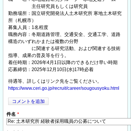
主任研究員もしくは研究員
勤務場所：国立研究開発法人土木研究所 寒地土木研究
所（札幌市）
募集人員：1名程度
職務内容：冬期道路管理、交通安全、交通工学、道路
構造のいずれかまたは複数の分野
に関連する研究活動、および関連する技術
指導、成果の普及等を行う。
着任時期：2026年4月1日以降のできるだけ早い時期
応募締切：2025年12月10日(水)17時必着
待遇等、詳しくはリンク先をご覧ください。
https://www.ceri.go.jp/recruit/career/sougousyoku.html
コメントを追加
Opens in
Opens
件名