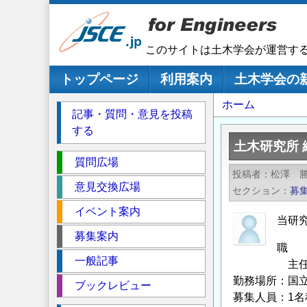
メ
イ
ン
このサイトは土木学会が運営す
コ
ン
メインナビゲーション
トップページ
利用案内
土木学会の
テ
パ
ホーム
ン
記事・質問・意見を投稿
ツ
ン
する
に
く
土木研究所
移
セ
ず
質問広場
動
投稿者
松澤 
ク
意見交換広場
セクション
募
シ
イベント案内
ョ
当研
ン
募集案内
職 
一般記事
主任研究
勤務場所：国
ブックレビュー
募集人員：1名