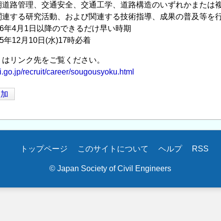
期道路管理、交通安全、交通工学、道路構造のいずれかまたは
研究活動、および関連する技術指導、成果の普及等を行
26年4月1日以降のできるだけ早い時期
5年12月10日(水)17時必着
くはリンク先をご覧ください。
i.go.jp/recruit/career/sougousyoku.html
追加
トップページ
このサイトについて
ヘルプ
RSS
© Japan Society of Civil Engineers