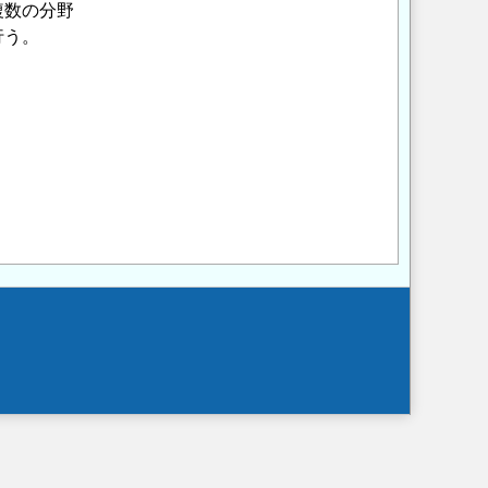
複数の分野
う。
Opens in a new wi
Opens in a new