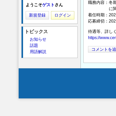
職務内容：冬
ようこそ
ゲスト
さん
に関連する
着任時期：20
新規登録
ログイン
応募締切：202
トピックス
待遇等、詳し
https://www.cer
お知らせ
話題
コメントを
用語解説
Secondary
menu