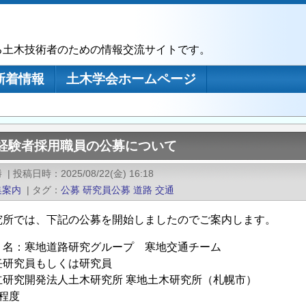
る土木技術者のための情報交流サイトです。
新着情報
土木学会ホームページ
 経験者採用職員の公募について
勝
|
投稿日時
2025/08/22(金) 16:18
集案内
|
タグ
公募
研究員公募
道路
交通
究所では、下記の公募を開始しましたのでご案内します。
名：寒地道路研究グループ 寒地交通チーム
員もしくは研究員
立研究開発法人土木研究所 寒地土木研究所（札幌市）
程度