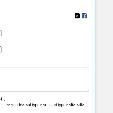
Opens in a new wi
Opens in a new
す。
> <code> <ul type> <ol start type> <li> <dl>