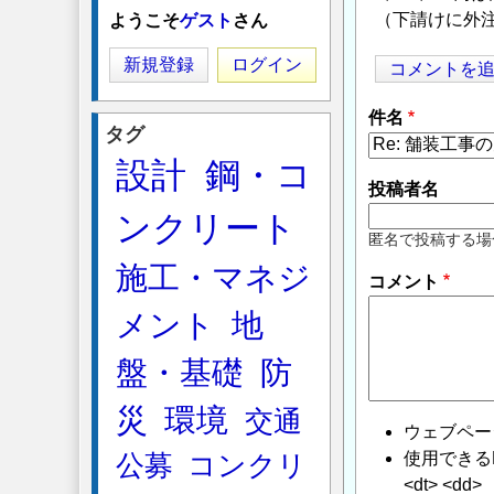
（下請けに外注
ようこそ
ゲスト
さん
新規登録
ログイン
コメントを
件名
タグ
設計
鋼・コ
投稿者名
ンクリート
匿名で投稿する場
施工・マネジ
コメント
メント
地
盤・基礎
防
災
環境
交通
ウェブペー
使用できるHTMLタ
公募
コンクリ
<dt> <dd>