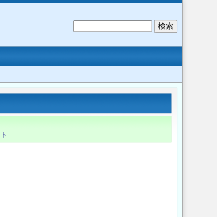
検
索
ント