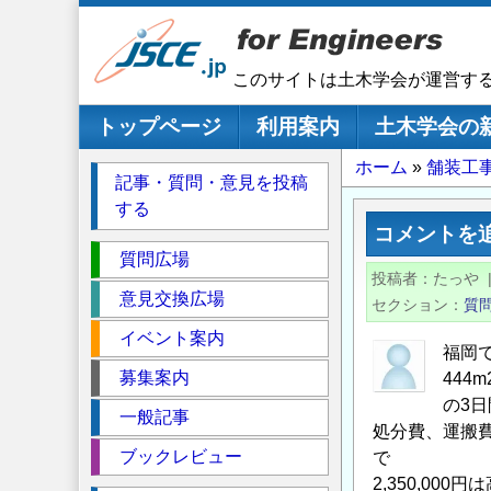
メ
イ
ン
このサイトは土木学会が運営す
コ
ン
メインナビゲーション
トップページ
利用案内
土木学会の
テ
パ
ホーム
舗装工
ン
記事・質問・意見を投稿
ツ
ン
する
に
く
コメントを
移
セ
ず
質問広場
動
投稿者
たっや
ク
意見交換広場
セクション
質
シ
イベント案内
ョ
福岡
ン
募集案内
444
の3
一般記事
処分費、運搬
ブックレビュー
で
2,350,000