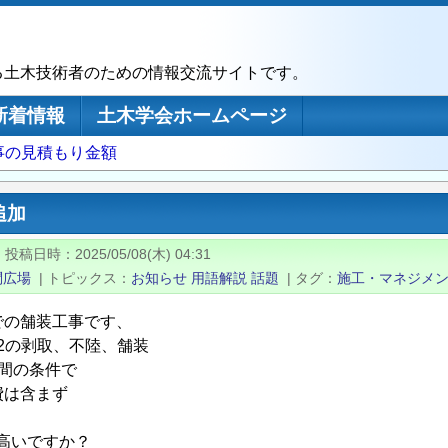
る土木技術者のための情報交流サイトです。
新着情報
土木学会ホームページ
事の見積もり金額
追加
|
投稿日時
2025/05/08(木) 04:31
問広場
|
トピックス
お知らせ
用語解説
話題
|
タグ
施工・マネジメ
での舗装工事です、
m2の剥取、不陸、舗装
日間の条件で
費は含まず
円は高いですか？