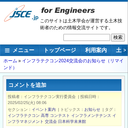
メ
イ
ン
このサイトは土木学会が運営する土木技
コ
術者のための情報交流サイトです。
ン
検
テ
索
ン
メインナビゲーション
メニュー
トップページ
利用案内
土木
>
ツ
に
パ
ホーム
インフラテクコン2024交流会のお知らせ（リマイ
移
ンド）
ン
動
く
ず
コメントを追加
投稿者
インフラテクコン実行委員会
|
投稿日時
2025/02/25(火) 08:06
セクション
イベント案内
|
トピックス
お知らせ
|
タグ
インフラテクコン
高専
コンテスト
インフラメンテナンス
イ
ンフラマネジメント
交流会
日本科学未来館